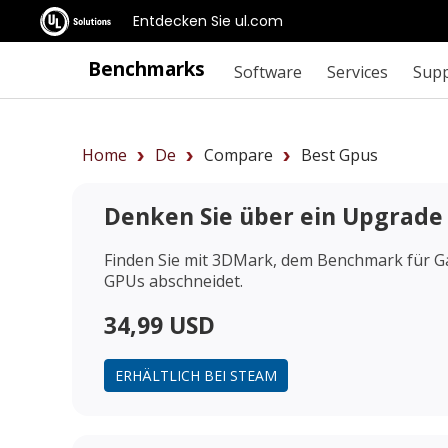
Entdecken Sie ul.com
Benchmarks
Software
Services
Sup
Home
De
Compare
Best Gpus
Denken Sie über ein Upgrade
Finden Sie mit 3DMark, dem Benchmark für Ga
GPUs abschneidet.
34,99 USD
ERHÄLTLICH BEI STEAM