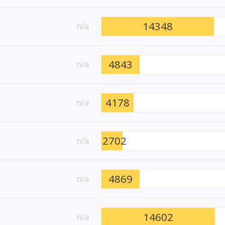
14348
n/a
4843
n/a
4178
n/a
2702
n/a
4869
n/a
14602
n/a