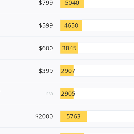
$799
5040
$599
4650
$600
3845
$399
2907
B
2905
n/a
$2000
5763