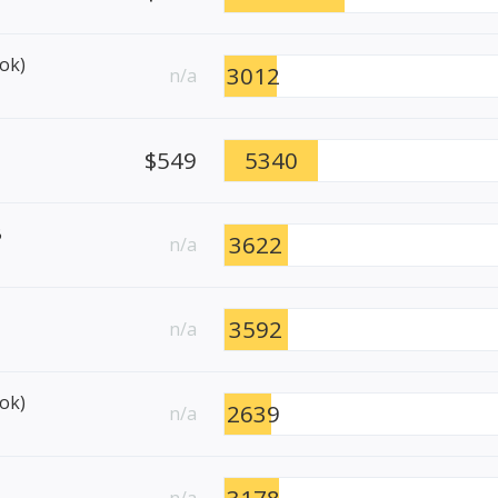
ok)
3012
n/a
$549
5340
B
3622
n/a
3592
n/a
ok)
2639
n/a
3178
n/a