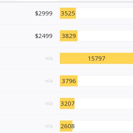
$2999
3525
$2499
3829
15797
n/a
3796
n/a
3207
n/a
2608
n/a