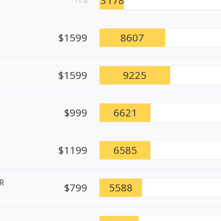
$1599
8607
$1599
9225
$999
6621
$1199
6585
R
$799
5588