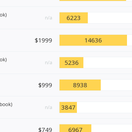
ok)
6223
n/a
$1999
14636
ok)
5236
n/a
$999
8938
ebook)
3847
n/a
$749
6967