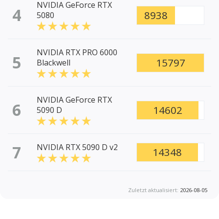
NVIDIA GeForce RTX
4
8938
5080
NVIDIA RTX PRO 6000
5
15797
Blackwell
NVIDIA GeForce RTX
6
14602
5090 D
7
NVIDIA RTX 5090 D v2
14348
Zuletzt aktualisiert:
2026-08-05