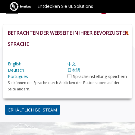
Entdecken Sie UL Solutions
Benchmarks
BETRACHTEN DER WEBSEITE IN IHRER BEVORZUGTEN
X
Home
De
Compare
Best Gpus
SPRACHE
Denken Sie über ein Upgrade nach?
English
中文
Finden Sie mit 3DMark, dem Benchmark für Gamer,
Deutsch
日本語
heraus, wie Ihr PC im Vergleich zu gängigen GPUs
Português
Spracheinstellung speichern
abschneidet.
Sie können die Sprache durch Anklicken des Buttons oben auf der
Seite ändern.
34,99 USD
ERHÄLTLICH BEI STEAM