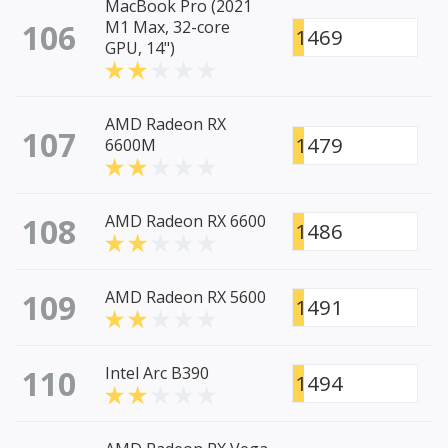
MacBook Pro (2021
106
M1 Max, 32-core
1469
GPU, 14")
AMD Radeon RX
107
1479
6600M
108
AMD Radeon RX 6600
1486
109
AMD Radeon RX 5600
1491
110
Intel Arc B390
1494