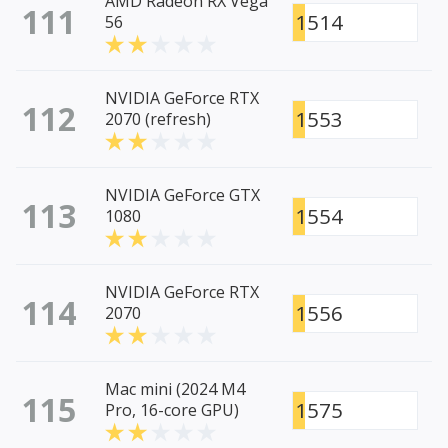
AMD Radeon RX Vega
111
1514
56
NVIDIA GeForce RTX
112
1553
2070 (refresh)
NVIDIA GeForce GTX
113
1554
1080
NVIDIA GeForce RTX
114
1556
2070
Mac mini (2024 M4
115
1575
Pro, 16-core GPU)