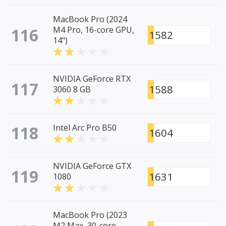
MacBook Pro (2024
116
M4 Pro, 16-core GPU,
1582
14")
NVIDIA GeForce RTX
117
1588
3060 8 GB
118
Intel Arc Pro B50
1604
NVIDIA GeForce GTX
119
1631
1080
MacBook Pro (2023
M2 Max, 30-core