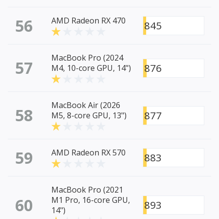
56
AMD Radeon RX 470
845
MacBook Pro (2024
57
876
M4, 10-core GPU, 14")
MacBook Air (2026
58
877
M5, 8-core GPU, 13")
59
AMD Radeon RX 570
883
MacBook Pro (2021
60
M1 Pro, 16-core GPU,
893
14")