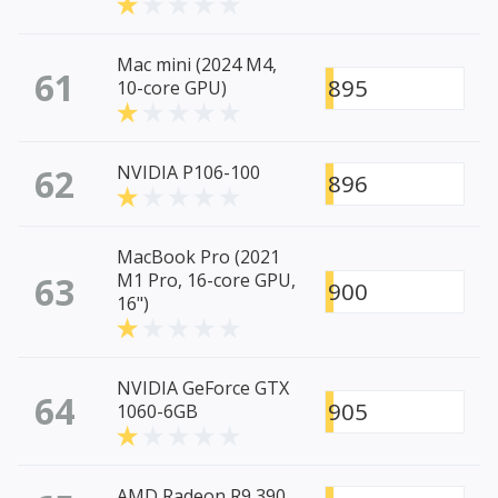
Mac mini (2024 M4,
61
895
10-core GPU)
62
NVIDIA P106-100
896
MacBook Pro (2021
63
M1 Pro, 16-core GPU,
900
16")
NVIDIA GeForce GTX
64
905
1060-6GB
AMD Radeon R9 390