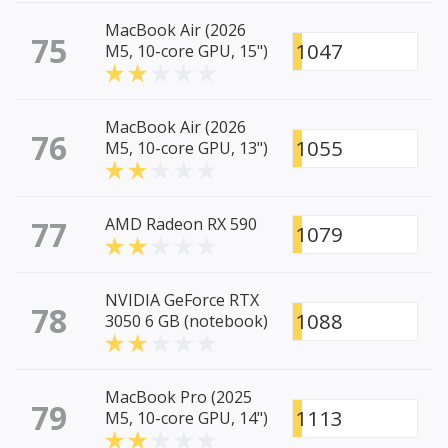
MacBook Air (2026
75
1047
M5, 10-core GPU, 15")
MacBook Air (2026
76
1055
M5, 10-core GPU, 13")
77
AMD Radeon RX 590
1079
NVIDIA GeForce RTX
78
1088
3050 6 GB (notebook)
MacBook Pro (2025
79
1113
M5, 10-core GPU, 14")