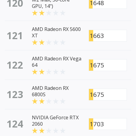
120
1648
GPU, 14")
AMD Radeon RX 5600
121
1663
XT
AMD Radeon RX Vega
122
1675
64
AMD Radeon RX
123
1675
6800S
NVIDIA GeForce RTX
124
1703
2060