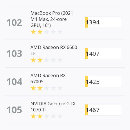
MacBook Pro (2021
102
M1 Max, 24-core
1394
GPU, 16")
AMD Radeon RX 6600
103
1407
LE
AMD Radeon RX
104
1425
6700S
NVIDIA GeForce GTX
105
1467
1070 Ti