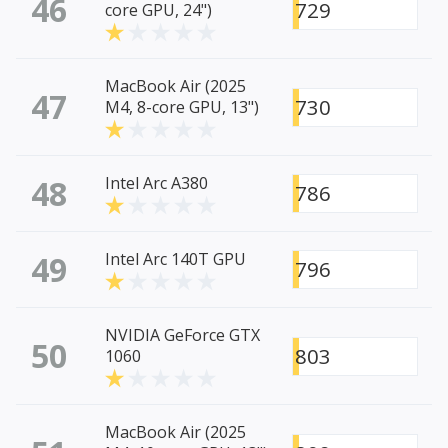
46
729
core GPU, 24")
MacBook Air (2025
47
730
M4, 8-core GPU, 13")
48
Intel Arc A380
786
49
Intel Arc 140T GPU
796
NVIDIA GeForce GTX
50
803
1060
MacBook Air (2025