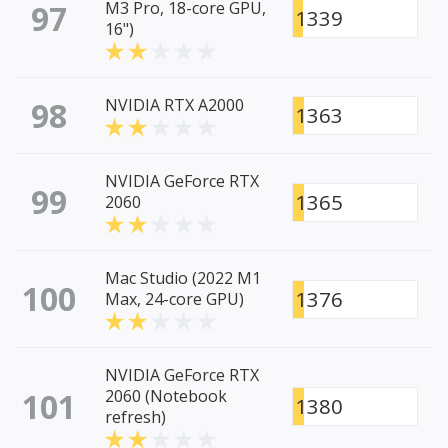
97
M3 Pro, 18-core GPU,
1339
16")
98
NVIDIA RTX A2000
1363
NVIDIA GeForce RTX
99
1365
2060
Mac Studio (2022 M1
100
1376
Max, 24-core GPU)
NVIDIA GeForce RTX
101
2060 (Notebook
1380
refresh)