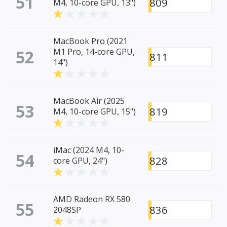
51
809
M4, 10-core GPU, 13")
MacBook Pro (2021
52
M1 Pro, 14-core GPU,
811
14")
MacBook Air (2025
53
819
M4, 10-core GPU, 15")
iMac (2024 M4, 10-
54
828
core GPU, 24")
AMD Radeon RX 580
55
836
2048SP