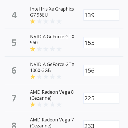
Intel Iris Xe Graphics
4
139
G7 96EU
NVIDIA GeForce GTX
5
155
960
NVIDIA GeForce GTX
6
156
1060-3GB
AMD Radeon Vega 8
7
225
(Cezanne)
AMD Radeon Vega 7
8
233
(Cezanne)