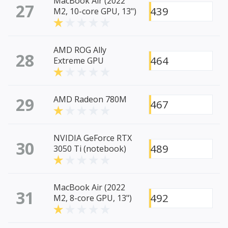
MacBook Air (2022
27
439
M2, 10-core GPU, 13")
AMD ROG Ally
28
464
Extreme GPU
29
AMD Radeon 780M
467
NVIDIA GeForce RTX
30
489
3050 Ti (notebook)
MacBook Air (2022
31
492
M2, 8-core GPU, 13")