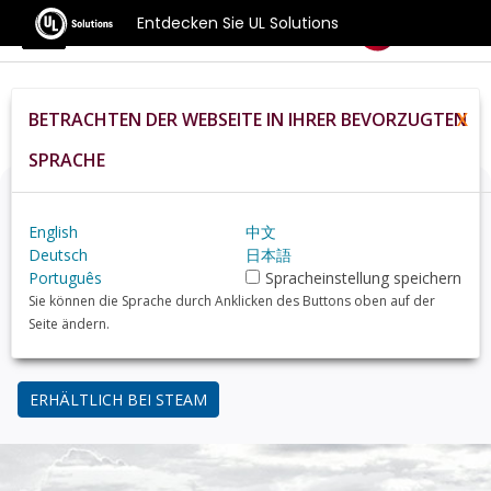
Entdecken Sie UL Solutions
Benchmarks
BETRACHTEN DER WEBSEITE IN IHRER BEVORZUGTEN
X
Home
De
Compare
Best Gpus
SPRACHE
Denken Sie über ein Upgrade nach?
English
中文
Finden Sie mit 3DMark, dem Benchmark für Gamer,
Deutsch
日本語
heraus, wie Ihr PC im Vergleich zu gängigen GPUs
Português
Spracheinstellung speichern
abschneidet.
Sie können die Sprache durch Anklicken des Buttons oben auf der
Seite ändern.
34,99 USD
ERHÄLTLICH BEI STEAM