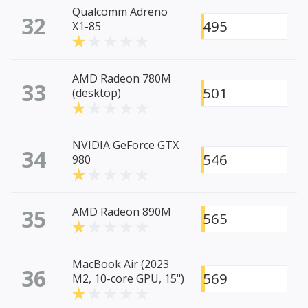
Qualcomm Adreno
32
495
X1-85
AMD Radeon 780M
33
501
(desktop)
NVIDIA GeForce GTX
34
546
980
35
AMD Radeon 890M
565
MacBook Air (2023
36
569
M2, 10-core GPU, 15")