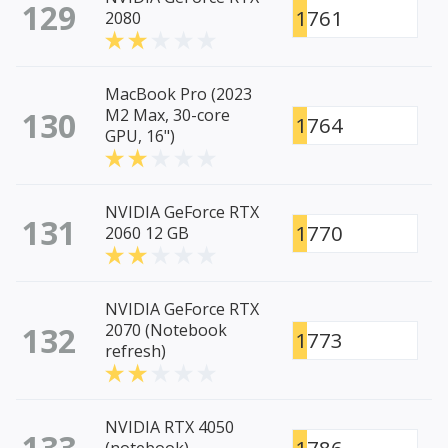
129
1761
2080
MacBook Pro (2023
130
M2 Max, 30-core
1764
GPU, 16")
NVIDIA GeForce RTX
131
1770
2060 12 GB
NVIDIA GeForce RTX
132
2070 (Notebook
1773
refresh)
NVIDIA RTX 4050
133