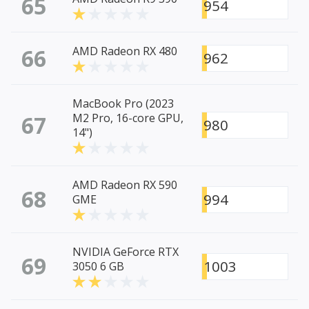
65
954
66
AMD Radeon RX 480
962
MacBook Pro (2023
67
M2 Pro, 16-core GPU,
980
14")
AMD Radeon RX 590
68
994
GME
NVIDIA GeForce RTX
69
1003
3050 6 GB