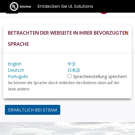
Entdecken Sie UL Solutions
Benchmarks
BETRACHTEN DER WEBSEITE IN IHRER BEVORZUGTEN
X
Home
De
Compare
Best Gpus
SPRACHE
Denken Sie über ein Upgrade nach?
English
中文
Finden Sie mit 3DMark, dem Benchmark für Gamer,
Deutsch
日本語
heraus, wie Ihr PC im Vergleich zu gängigen GPUs
Português
Spracheinstellung speichern
abschneidet.
Sie können die Sprache durch Anklicken des Buttons oben auf der
Seite ändern.
34,99 USD
ERHÄLTLICH BEI STEAM