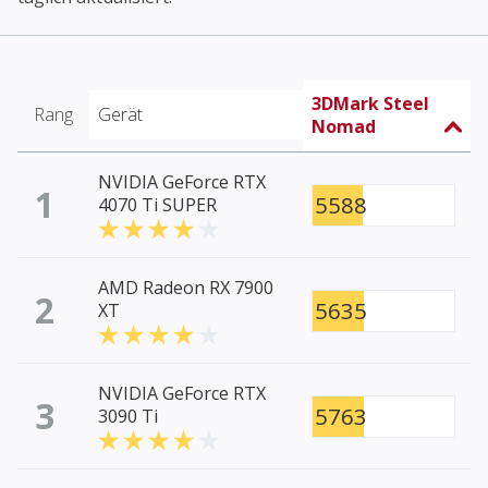
3DMark Steel
Rang
Gerät
Nomad
NVIDIA GeForce RTX
1
5588
4070 Ti SUPER
AMD Radeon RX 7900
2
5635
XT
NVIDIA GeForce RTX
3
5763
3090 Ti