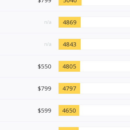
4869
n/a
4843
n/a
$550
4805
$799
4797
$599
4650