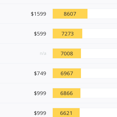
$1599
8607
$599
7273
7008
n/a
$749
6967
$999
6866
$999
6621