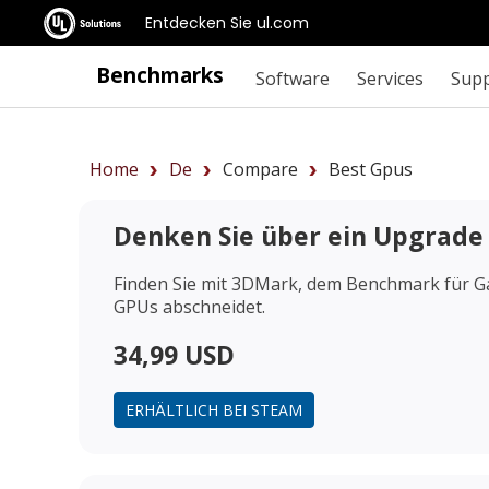
Entdecken Sie ul.com
Benchmarks
Software
Services
Sup
Home
De
Compare
Best Gpus
Denken Sie über ein Upgrade
Finden Sie mit 3DMark, dem Benchmark für Ga
GPUs abschneidet.
34,99 USD
ERHÄLTLICH BEI STEAM