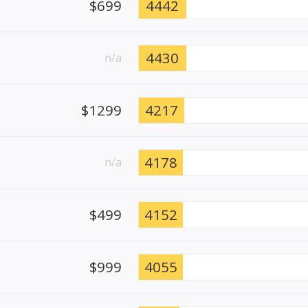
$699
4442
4430
n/a
$1299
4217
4178
n/a
$499
4152
$999
4055