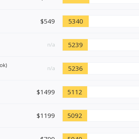
$549
5340
5239
n/a
ok)
5236
n/a
$1499
5112
$1199
5092
$799
5040