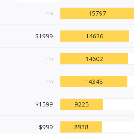
15797
n/a
$1999
14636
14602
n/a
14348
n/a
$1599
9225
$999
8938