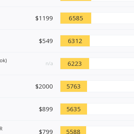
$1199
6585
$549
6312
ok)
6223
n/a
$2000
5763
$899
5635
R
$799
5588