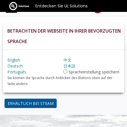
Entdecken Sie UL Solutions
Benchmarks
BETRACHTEN DER WEBSEITE IN IHRER BEVORZUGTEN
X
Home
De
Compare
Best Gpus
SPRACHE
Denken Sie über ein Upgrade nach?
English
中文
Finden Sie mit 3DMark, dem Benchmark für Gamer,
Deutsch
日本語
heraus, wie Ihr PC im Vergleich zu gängigen GPUs
Português
Spracheinstellung speichern
abschneidet.
Sie können die Sprache durch Anklicken des Buttons oben auf der
Seite ändern.
34,99 USD
ERHÄLTLICH BEI STEAM