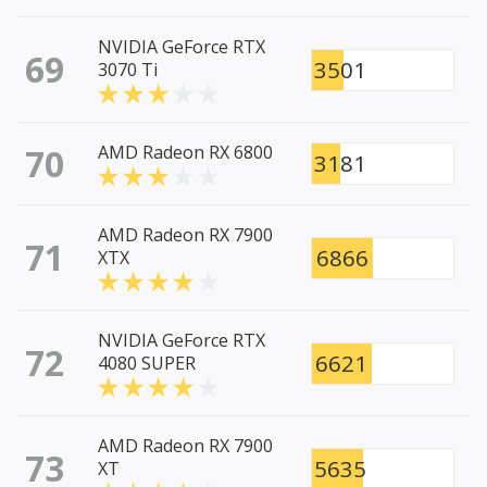
NVIDIA GeForce RTX
69
3501
3070 Ti
70
AMD Radeon RX 6800
3181
AMD Radeon RX 7900
71
6866
XTX
NVIDIA GeForce RTX
72
6621
4080 SUPER
AMD Radeon RX 7900
73
5635
XT