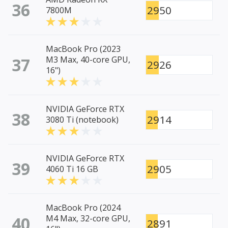
36
2950
7800M
MacBook Pro (2023
37
M3 Max, 40-core GPU,
2926
16")
NVIDIA GeForce RTX
38
2914
3080 Ti (notebook)
NVIDIA GeForce RTX
39
2905
4060 Ti 16 GB
MacBook Pro (2024
40
M4 Max, 32-core GPU,
2891