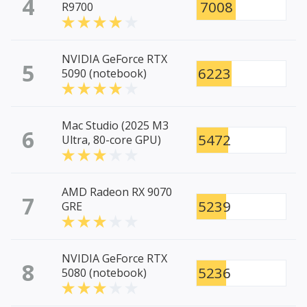
4
7008
R9700
NVIDIA GeForce RTX
5
6223
5090 (notebook)
Mac Studio (2025 M3
6
5472
Ultra, 80-core GPU)
AMD Radeon RX 9070
7
5239
GRE
NVIDIA GeForce RTX
8
5236
5080 (notebook)