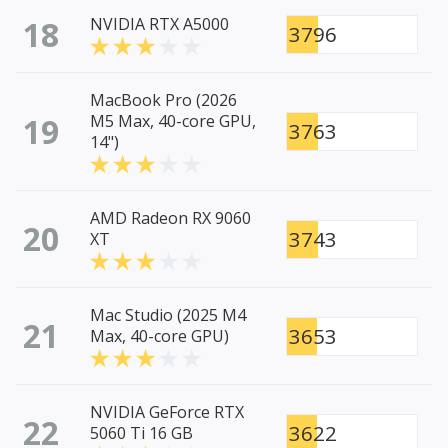
18
NVIDIA RTX A5000
3796
MacBook Pro (2026
19
M5 Max, 40-core GPU,
3763
14")
AMD Radeon RX 9060
20
3743
XT
Mac Studio (2025 M4
21
3653
Max, 40-core GPU)
NVIDIA GeForce RTX
22
3622
5060 Ti 16 GB