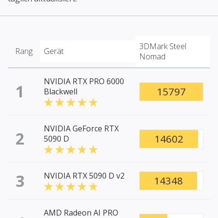
3DMark Steel
Rang
Gerät
Nomad
NVIDIA RTX PRO 6000
1
15797
Blackwell
NVIDIA GeForce RTX
2
14602
5090 D
3
NVIDIA RTX 5090 D v2
14348
AMD Radeon AI PRO