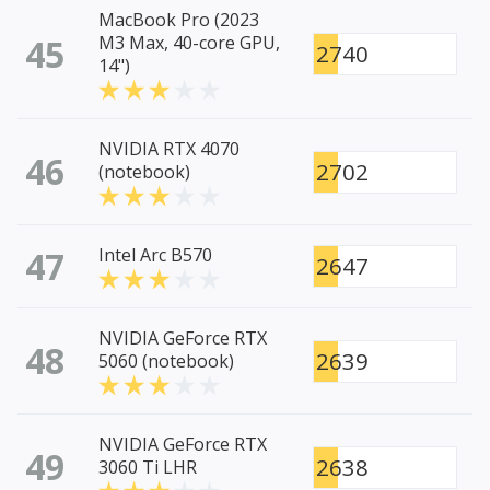
MacBook Pro (2023
45
M3 Max, 40-core GPU,
2740
14")
NVIDIA RTX 4070
46
2702
(notebook)
47
Intel Arc B570
2647
NVIDIA GeForce RTX
48
2639
5060 (notebook)
NVIDIA GeForce RTX
49
2638
3060 Ti LHR