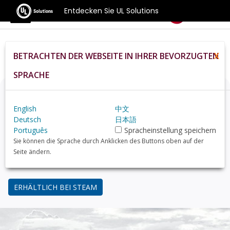
Entdecken Sie UL Solutions
Benchmarks
BETRACHTEN DER WEBSEITE IN IHRER BEVORZUGTEN
X
Home
De
Compare
Best Gpus
SPRACHE
Denken Sie über ein Upgrade nach?
English
中文
Finden Sie mit 3DMark, dem Benchmark für Gamer,
Deutsch
日本語
heraus, wie Ihr PC im Vergleich zu gängigen GPUs
Português
Spracheinstellung speichern
abschneidet.
Sie können die Sprache durch Anklicken des Buttons oben auf der
Seite ändern.
34,99 USD
ERHÄLTLICH BEI STEAM