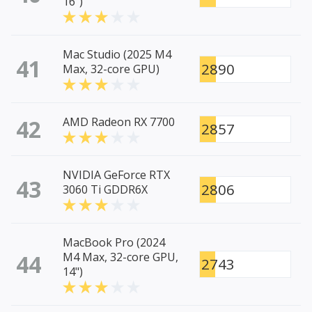
16")
Mac Studio (2025 M4
41
2890
Max, 32-core GPU)
42
AMD Radeon RX 7700
2857
NVIDIA GeForce RTX
43
2806
3060 Ti GDDR6X
MacBook Pro (2024
44
M4 Max, 32-core GPU,
2743
14")