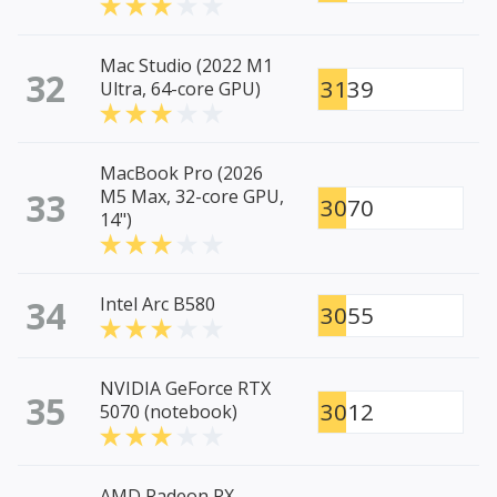
Mac Studio (2022 M1
32
3139
Ultra, 64-core GPU)
MacBook Pro (2026
33
M5 Max, 32-core GPU,
3070
14")
34
Intel Arc B580
3055
NVIDIA GeForce RTX
35
3012
5070 (notebook)
AMD Radeon RX