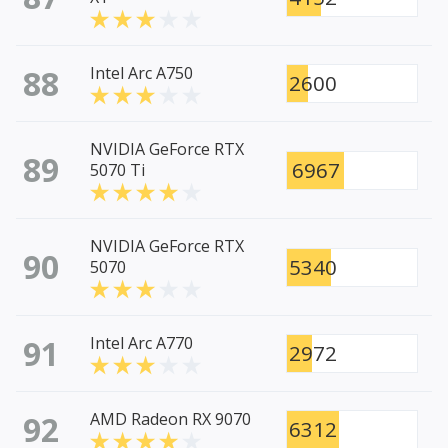
88
Intel Arc A750
2600
NVIDIA GeForce RTX
89
6967
5070 Ti
NVIDIA GeForce RTX
90
5340
5070
91
Intel Arc A770
2972
92
AMD Radeon RX 9070
6312