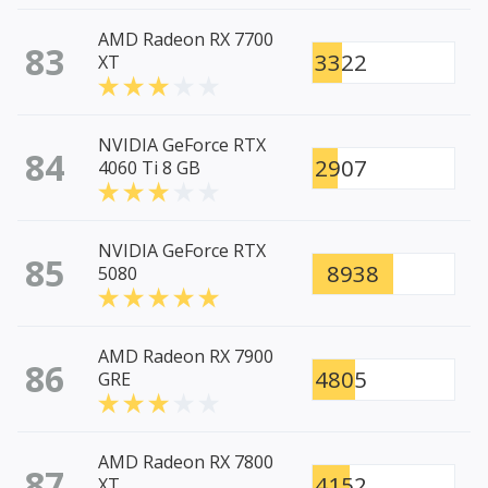
AMD Radeon RX 7700
83
3322
XT
NVIDIA GeForce RTX
84
2907
4060 Ti 8 GB
NVIDIA GeForce RTX
85
8938
5080
AMD Radeon RX 7900
86
4805
GRE
AMD Radeon RX 7800
87
4152
XT