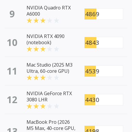
NVIDIA Quadro RTX
9
4869
A6000
NVIDIA RTX 4090
10
4843
(notebook)
Mac Studio (2025 M3
11
4539
Ultra, 60-core GPU)
NVIDIA GeForce RTX
12
4430
3080 LHR
MacBook Pro (2026
13
M5 Max, 40-core GPU,
4198