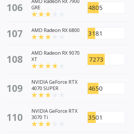
AMD Radeon RX 7900
106
4805
GRE
107
AMD Radeon RX 6800
3181
AMD Radeon RX 9070
108
7273
XT
NVIDIA GeForce RTX
109
4650
4070 SUPER
NVIDIA GeForce RTX
110
3501
3070 Ti