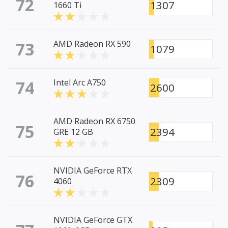
72
1307
1660 Ti
73
AMD Radeon RX 590
1079
74
Intel Arc A750
2600
AMD Radeon RX 6750
75
2394
GRE 12 GB
NVIDIA GeForce RTX
76
2309
4060
NVIDIA GeForce GTX