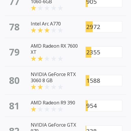
77
905
1060-6GB
78
Intel Arc A770
2972
AMD Radeon RX 7600
79
2355
XT
NVIDIA GeForce RTX
80
1588
3060 8 GB
81
AMD Radeon R9 390
954
NVIDIA GeForce GTX
82