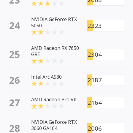
NVIDIA GeForce RTX
24
2323
5050
AMD Radeon RX 7650
25
2304
GRE
26
Intel Arc A580
2187
27
AMD Radeon Pro VII
2164
NVIDIA GeForce RTX
28
2006
3060 GA104