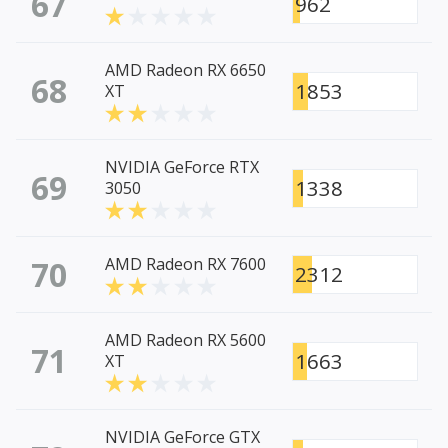
67
962
AMD Radeon RX 6650
68
1853
XT
NVIDIA GeForce RTX
69
1338
3050
70
AMD Radeon RX 7600
2312
AMD Radeon RX 5600
71
1663
XT
NVIDIA GeForce GTX