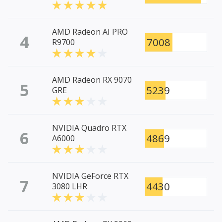
AMD Radeon AI PRO
4
7008
R9700
AMD Radeon RX 9070
5
5239
GRE
NVIDIA Quadro RTX
6
4869
A6000
NVIDIA GeForce RTX
7
4430
3080 LHR