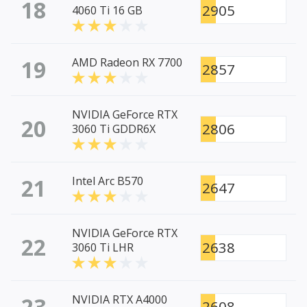
18
2905
4060 Ti 16 GB
19
AMD Radeon RX 7700
2857
NVIDIA GeForce RTX
20
2806
3060 Ti GDDR6X
21
Intel Arc B570
2647
NVIDIA GeForce RTX
22
2638
3060 Ti LHR
23
NVIDIA RTX A4000
2608