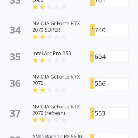
1761
2080
NVIDIA GeForce RTX
34
1740
2070 SUPER
35
Intel Arc Pro B50
1604
NVIDIA GeForce RTX
36
1556
2070
NVIDIA GeForce RTX
37
1553
2070 (refresh)
AMD Radeon RX 5600