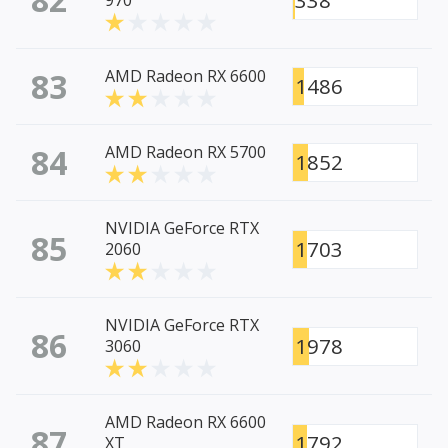
338
970
83
AMD Radeon RX 6600
1486
84
AMD Radeon RX 5700
1852
NVIDIA GeForce RTX
85
1703
2060
NVIDIA GeForce RTX
86
1978
3060
AMD Radeon RX 6600
87
1792
XT