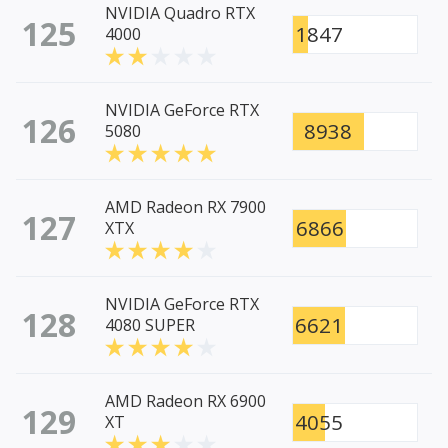
NVIDIA Quadro RTX
125
1847
4000
NVIDIA GeForce RTX
126
8938
5080
AMD Radeon RX 7900
127
6866
XTX
NVIDIA GeForce RTX
128
6621
4080 SUPER
AMD Radeon RX 6900
129
4055
XT