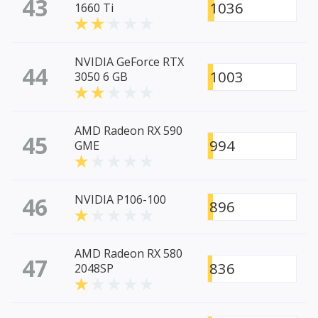
43
1036
1660 Ti
NVIDIA GeForce RTX
44
1003
3050 6 GB
AMD Radeon RX 590
45
994
GME
46
NVIDIA P106-100
896
AMD Radeon RX 580
47
836
2048SP