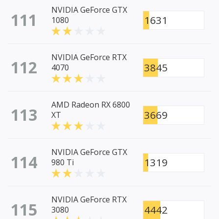
NVIDIA GeForce GTX
111
1631
1080
NVIDIA GeForce RTX
112
3845
4070
AMD Radeon RX 6800
113
3669
XT
NVIDIA GeForce GTX
114
1319
980 Ti
NVIDIA GeForce RTX
115
4442
3080