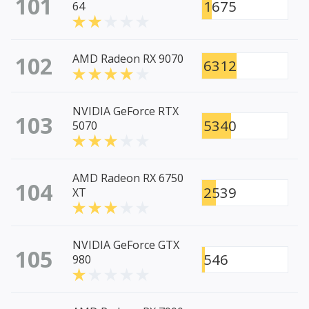
101
1675
64
102
AMD Radeon RX 9070
6312
NVIDIA GeForce RTX
103
5340
5070
AMD Radeon RX 6750
104
2539
XT
NVIDIA GeForce GTX
105
546
980