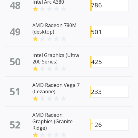
48
Intel Arc A380
786
AMD Radeon 780M
49
501
(desktop)
Intel Graphics (Ultra
50
425
200 Series)
AMD Radeon Vega 7
51
233
(Cezanne)
AMD Radeon
52
Graphics (Granite
126
Ridge)