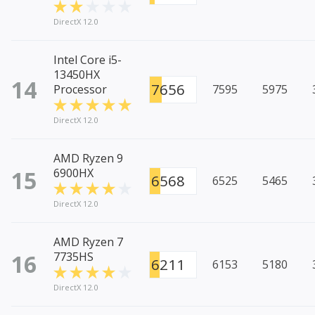
DirectX 12.0
Intel Core i5-
13450HX
14
7656
Processor
7595
5975
DirectX 12.0
AMD Ryzen 9
15
6900HX
6568
6525
5465
DirectX 12.0
AMD Ryzen 7
16
7735HS
6211
6153
5180
DirectX 12.0