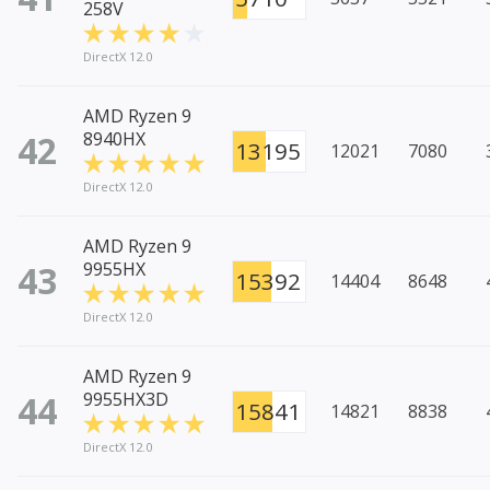
258V
DirectX 12.0
AMD Ryzen 9
42
8940HX
13195
12021
7080
DirectX 12.0
AMD Ryzen 9
43
9955HX
15392
14404
8648
DirectX 12.0
AMD Ryzen 9
44
9955HX3D
15841
14821
8838
DirectX 12.0