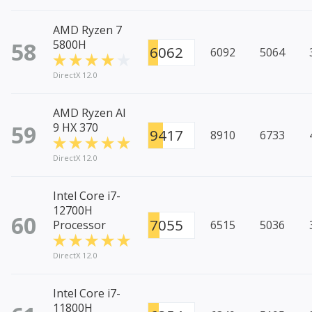
AMD Ryzen 7
58
5800H
6062
6092
5064
DirectX 12.0
AMD Ryzen AI
59
9 HX 370
9417
8910
6733
DirectX 12.0
Intel Core i7-
12700H
60
7055
Processor
6515
5036
DirectX 12.0
Intel Core i7-
11800H