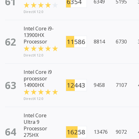
61
6354
6349
5195
DirectX 12.0
Intel Core i9-
13900HX
62
11586
Processor
8814
6730
DirectX 12.0
Intel Core i9
processor
63
12443
14900HX
9458
7107
DirectX 12.0
Intel Core
Ultra 9
64
Processor
16258
13476
9072
275HX