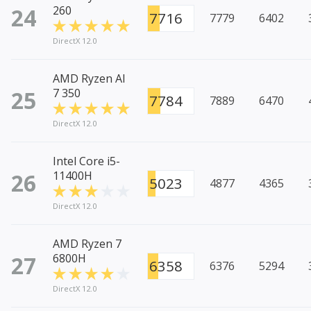
24
260
7716
7779
6402
DirectX 12.0
AMD Ryzen AI
25
7 350
7784
7889
6470
DirectX 12.0
Intel Core i5-
26
11400H
5023
4877
4365
DirectX 12.0
AMD Ryzen 7
27
6800H
6358
6376
5294
DirectX 12.0