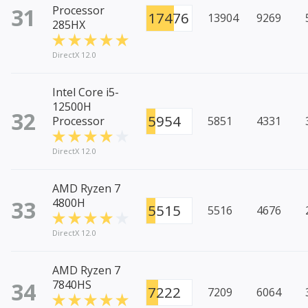
31
Processor
17476
13904
9269
285HX
DirectX 12.0
Intel Core i5-
12500H
32
5954
Processor
5851
4331
DirectX 12.0
AMD Ryzen 7
33
4800H
5515
5516
4676
DirectX 12.0
AMD Ryzen 7
34
7840HS
7222
7209
6064