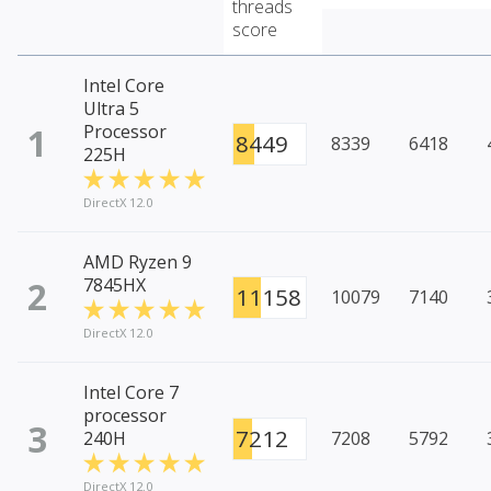
threads
score
Intel Core
Ultra 5
1
Processor
8449
8339
6418
225H
DirectX 12.0
AMD Ryzen 9
2
7845HX
11158
10079
7140
DirectX 12.0
Intel Core 7
processor
3
7212
240H
7208
5792
DirectX 12.0