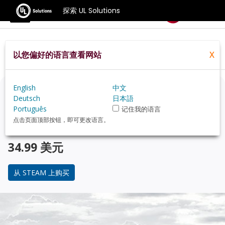
探索 UL Solutions
基准测试
以您偏好的语言查看网站
X
Home
Zh Hans
Compare
Best Cpus
English
中文
正在考虑升级？
Deutsch
日本語
Português
记住我的语言
使用 3DMark 游戏玩家的基准测试，来了解您的 PC 与 受
点击页面顶部按钮，即可更改语言。
欢迎的 CPU 在性能上的对比。
34.99 美元
从 STEAM 上购买