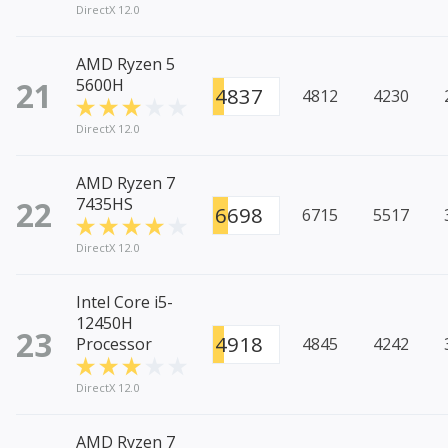
DirectX 12.0
AMD Ryzen 5
21
5600H
4837
4812
4230
DirectX 12.0
AMD Ryzen 7
22
7435HS
6698
6715
5517
DirectX 12.0
Intel Core i5-
12450H
23
4918
Processor
4845
4242
DirectX 12.0
AMD Ryzen 7