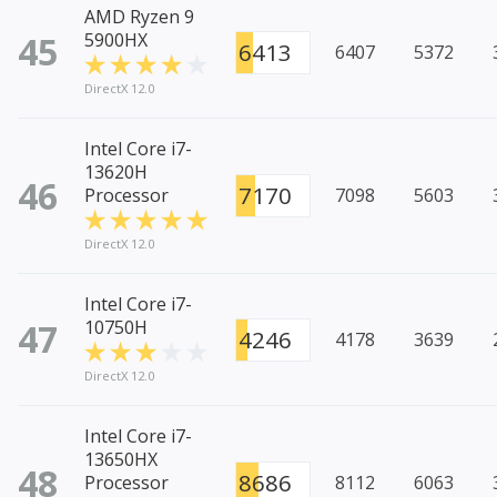
AMD Ryzen 9
45
5900HX
6413
6407
5372
DirectX 12.0
Intel Core i7-
13620H
46
7170
Processor
7098
5603
DirectX 12.0
Intel Core i7-
47
10750H
4246
4178
3639
DirectX 12.0
Intel Core i7-
13650HX
48
8686
Processor
8112
6063