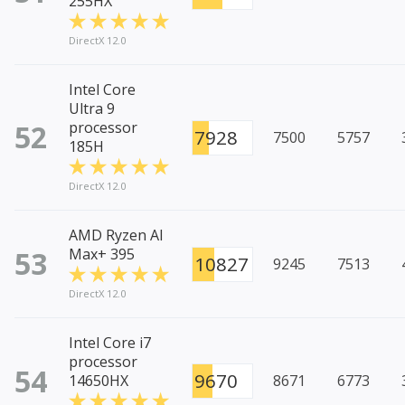
255HX
DirectX 12.0
Intel Core
Ultra 9
52
processor
7928
7500
5757
185H
DirectX 12.0
AMD Ryzen AI
53
Max+ 395
10827
9245
7513
DirectX 12.0
Intel Core i7
processor
54
9670
14650HX
8671
6773