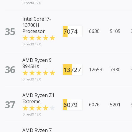
DirectX 12.0
Intel Core i7-
13700H
35
7074
Processor
6630
5105
DirectX 12.0
AMD Ryzen 9
36
8945HX
13727
12653
7330
DirectX 12.0
AMD Ryzen Z1
37
Extreme
6079
6076
5201
DirectX 12.0
AMD Ryzen 7