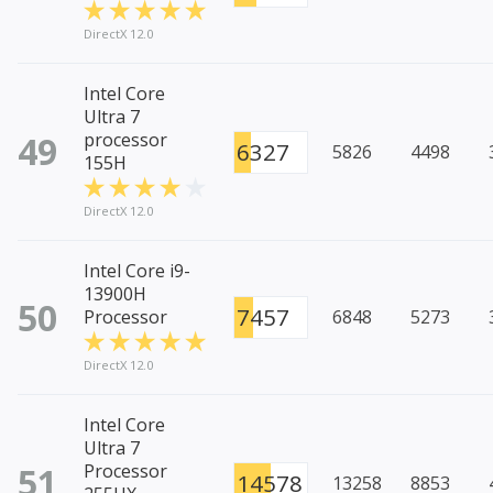
DirectX 12.0
Intel Core
Ultra 7
49
processor
6327
5826
4498
155H
DirectX 12.0
Intel Core i9-
13900H
50
7457
Processor
6848
5273
DirectX 12.0
Intel Core
Ultra 7
51
Processor
14578
13258
8853