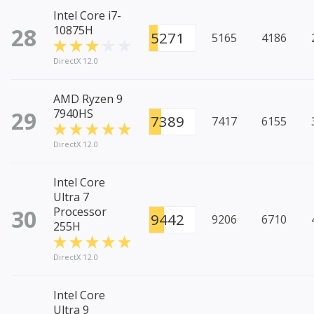
Intel Core i7-
28
10875H
5271
5165
4186
DirectX 12.0
AMD Ryzen 9
29
7940HS
7389
7417
6155
DirectX 12.0
Intel Core
Ultra 7
30
Processor
9442
9206
6710
255H
DirectX 12.0
Intel Core
Ultra 9