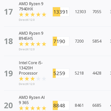
AMD Ryzen 9
17
7940HX
13391
12303
7055
DirectX 12.0
AMD Ryzen 9
18
8945HS
7190
7200
5854
DirectX 12.0
Intel Core i5-
13420H
19
5259
Processor
5218
4428
DirectX 12.0
AMD Ryzen AI
20
9 365
8848
8461
6685