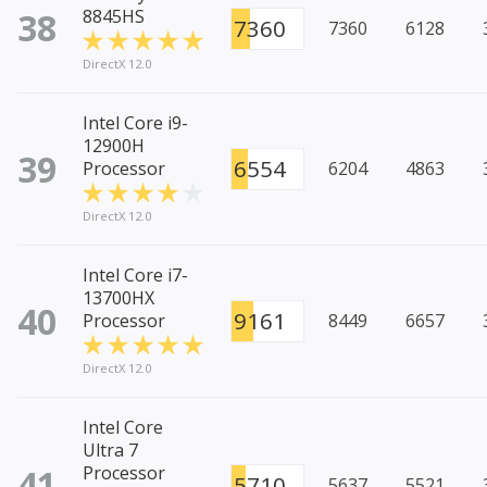
38
8845HS
7360
7360
6128
DirectX 12.0
Intel Core i9-
12900H
39
6554
Processor
6204
4863
DirectX 12.0
Intel Core i7-
13700HX
40
9161
Processor
8449
6657
DirectX 12.0
Intel Core
Ultra 7
41
Processor
5710
5637
5521