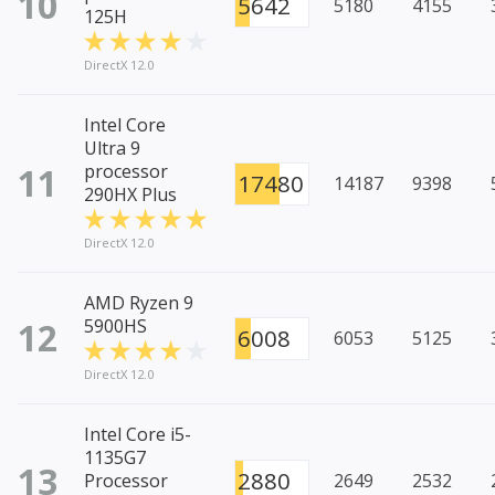
10
5642
5180
4155
125H
DirectX 12.0
Intel Core
Ultra 9
11
processor
17480
14187
9398
290HX Plus
DirectX 12.0
AMD Ryzen 9
12
5900HS
6008
6053
5125
DirectX 12.0
Intel Core i5-
1135G7
13
2880
Processor
2649
2532