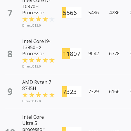
Intel Core i7-
10870H
7
5566
Processor
5486
4286
DirectX 12.0
Intel Core i9-
13950HX
8
11807
Processor
9042
6778
DirectX 12.0
AMD Ryzen 7
9
8745H
7323
7329
6166
DirectX 12.0
Intel Core
Ultra 5
processor