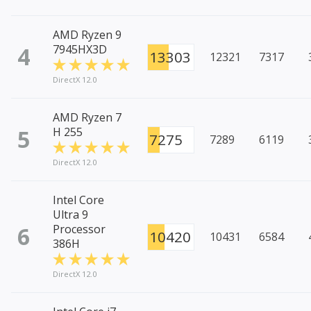
AMD Ryzen 9
4
7945HX3D
13303
12321
7317
DirectX 12.0
AMD Ryzen 7
5
H 255
7275
7289
6119
DirectX 12.0
Intel Core
Ultra 9
6
Processor
10420
10431
6584
386H
DirectX 12.0