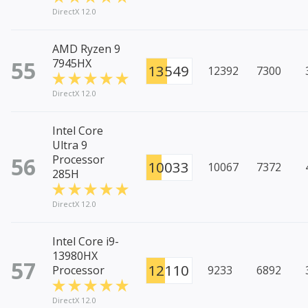
DirectX 12.0
AMD Ryzen 9
55
7945HX
13549
12392
7300
DirectX 12.0
Intel Core
Ultra 9
56
Processor
10033
10067
7372
285H
DirectX 12.0
Intel Core i9-
13980HX
57
12110
Processor
9233
6892
DirectX 12.0