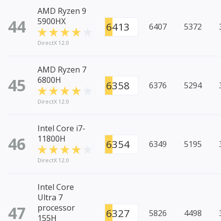
AMD Ryzen 9
44
5900HX
6413
6407
5372
DirectX 12.0
AMD Ryzen 7
45
6800H
6358
6376
5294
DirectX 12.0
Intel Core i7-
46
11800H
6354
6349
5195
DirectX 12.0
Intel Core
Ultra 7
47
processor
6327
5826
4498
155H