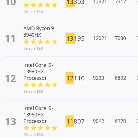
10
13303
12321
7317
DirectX 12.0
AMD Ryzen 9
11
8940HX
13195
12021
7080
DirectX 12.0
Intel Core i9-
13980HX
12
12110
Processor
9233
6892
DirectX 12.0
Intel Core i9-
13950HX
13
11807
Processor
9042
6778
DirectX 12.0