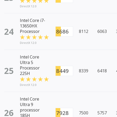
DirectX 12.0
Intel Core i7-
13650HX
24
8686
Processor
8112
6063
DirectX 12.0
Intel Core
Ultra 5
25
Processor
8449
8339
6418
225H
DirectX 12.0
Intel Core
Ultra 9
26
processor
7928
7500
5757
185H