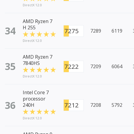
DirectX 12.0
AMD Ryzen 7
34
H 255
7275
7289
6119
DirectX 12.0
AMD Ryzen 7
35
7840HS
7222
7209
6064
DirectX 12.0
Intel Core 7
processor
36
7212
240H
7208
5792
DirectX 12.0