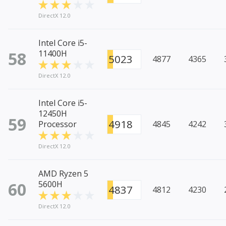
DirectX 12.0
Intel Core i5-
58
11400H
5023
4877
4365
DirectX 12.0
Intel Core i5-
12450H
59
4918
Processor
4845
4242
DirectX 12.0
AMD Ryzen 5
60
5600H
4837
4812
4230
DirectX 12.0