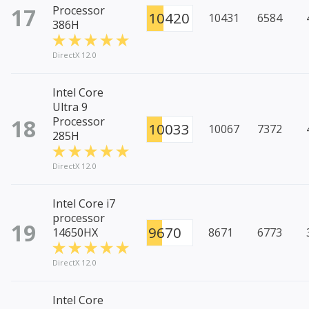
17
Processor
10420
10431
6584
386H
DirectX 12.0
Intel Core
Ultra 9
18
Processor
10033
10067
7372
285H
DirectX 12.0
Intel Core i7
processor
19
9670
14650HX
8671
6773
DirectX 12.0
Intel Core