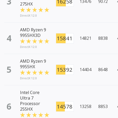
3
16258
13476
9072
275HX
DirectX 12.0
AMD Ryzen 9
4
9955HX3D
15841
14821
8838
DirectX 12.0
AMD Ryzen 9
5
9955HX
15392
14404
8648
DirectX 12.0
Intel Core
Ultra 7
6
Processor
14578
13258
8853
255HX