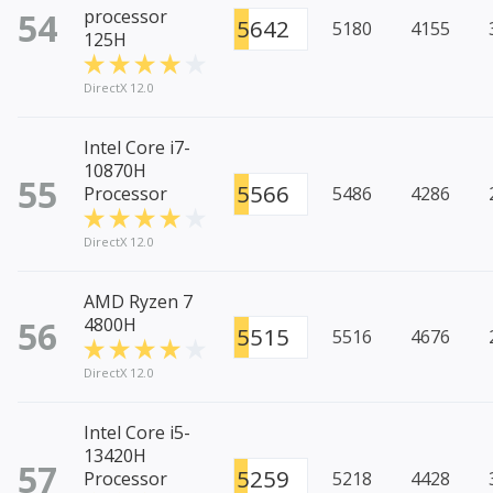
54
processor
5642
5180
4155
125H
DirectX 12.0
Intel Core i7-
10870H
55
5566
Processor
5486
4286
DirectX 12.0
AMD Ryzen 7
56
4800H
5515
5516
4676
DirectX 12.0
Intel Core i5-
13420H
57
5259
Processor
5218
4428