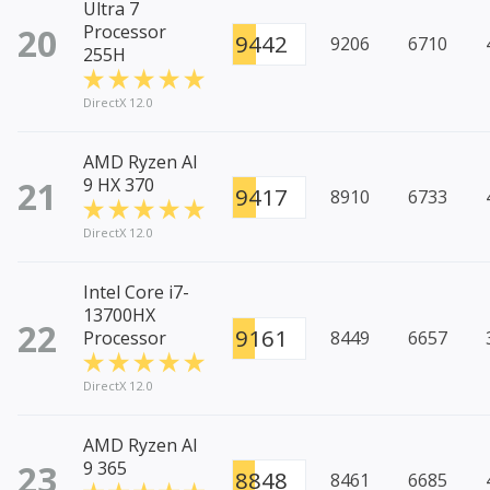
Ultra 7
20
Processor
9442
9206
6710
255H
DirectX 12.0
AMD Ryzen AI
21
9 HX 370
9417
8910
6733
DirectX 12.0
Intel Core i7-
13700HX
22
9161
Processor
8449
6657
DirectX 12.0
AMD Ryzen AI
23
9 365
8848
8461
6685