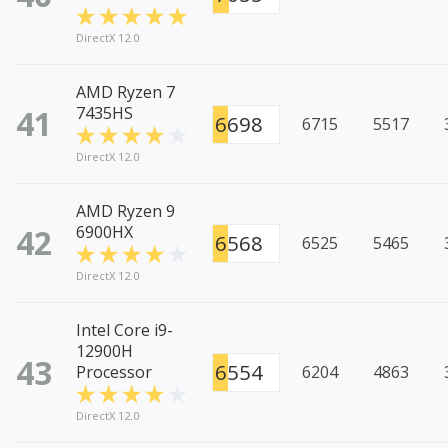
DirectX 12.0
AMD Ryzen 7
41
7435HS
6698
6715
5517
DirectX 12.0
AMD Ryzen 9
42
6900HX
6568
6525
5465
DirectX 12.0
Intel Core i9-
12900H
43
6554
Processor
6204
4863
DirectX 12.0