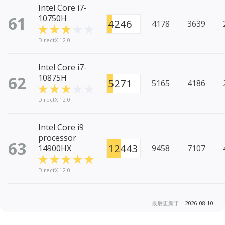
Intel Core i7-
61
10750H
4246
4178
3639
DirectX 12.0
Intel Core i7-
62
10875H
5271
5165
4186
DirectX 12.0
Intel Core i9
processor
63
12443
14900HX
9458
7107
DirectX 12.0
最后更新于：
2026-08-10