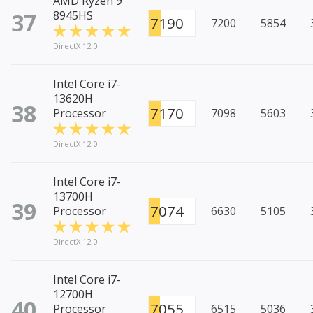
AMD Ryzen 9
37
8945HS
7190
7200
5854
DirectX 12.0
Intel Core i7-
13620H
38
7170
Processor
7098
5603
DirectX 12.0
Intel Core i7-
13700H
39
7074
Processor
6630
5105
DirectX 12.0
Intel Core i7-
12700H
40
7055
Processor
6515
5036