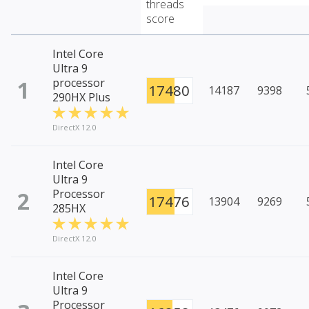
threads
score
Intel Core
Ultra 9
1
processor
17480
14187
9398
290HX Plus
DirectX 12.0
Intel Core
Ultra 9
2
Processor
17476
13904
9269
285HX
DirectX 12.0
Intel Core
Ultra 9
Processor