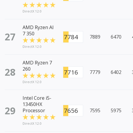
DirectX 12.0
AMD Ryzen AI
27
7 350
7784
7889
6470
DirectX 12.0
AMD Ryzen 7
28
260
7716
7779
6402
DirectX 12.0
Intel Core i5-
13450HX
29
7656
Processor
7595
5975
DirectX 12.0