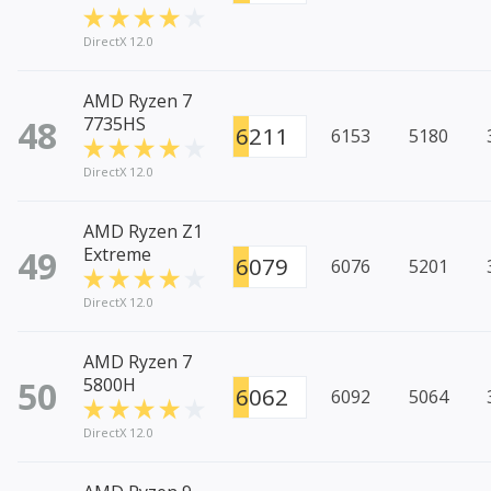
DirectX 12.0
AMD Ryzen 7
48
7735HS
6211
6153
5180
DirectX 12.0
AMD Ryzen Z1
49
Extreme
6079
6076
5201
DirectX 12.0
AMD Ryzen 7
50
5800H
6062
6092
5064
DirectX 12.0