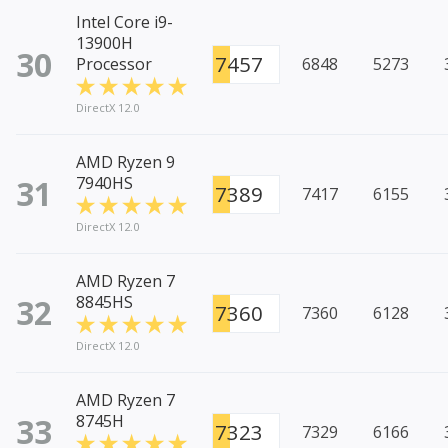
Intel Core i9-
13900H
30
7457
Processor
6848
5273
DirectX 12.0
AMD Ryzen 9
31
7940HS
7389
7417
6155
DirectX 12.0
AMD Ryzen 7
32
8845HS
7360
7360
6128
DirectX 12.0
AMD Ryzen 7
33
8745H
7323
7329
6166