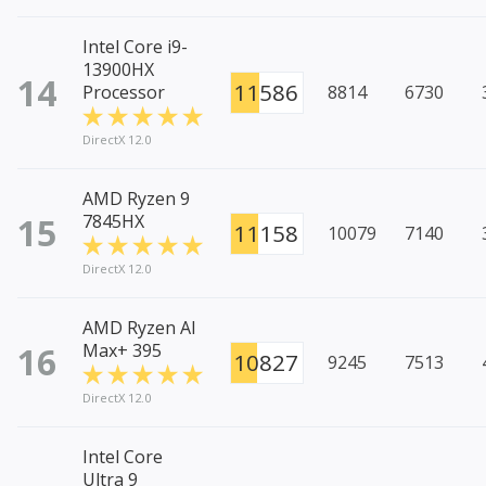
Intel Core i9-
13900HX
14
11586
Processor
8814
6730
DirectX 12.0
AMD Ryzen 9
15
7845HX
11158
10079
7140
DirectX 12.0
AMD Ryzen AI
16
Max+ 395
10827
9245
7513
DirectX 12.0
Intel Core
Ultra 9