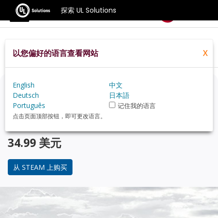
探索 UL Solutions
基准测试
以您偏好的语言查看网站
X
Home
Zh Hans
Compare
Best Cpus
English
中文
正在考虑升级？
Deutsch
日本語
Português
记住我的语言
使用 3DMark 游戏玩家的基准测试，来了解您的 PC 与 受
点击页面顶部按钮，即可更改语言。
欢迎的 CPU 在性能上的对比。
34.99 美元
从 STEAM 上购买