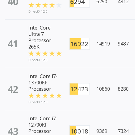
40
6294
6290
4812
DirectX 12.0
Intel Core
Ultra 7
41
Processor
16922
14919
9487
265K
DirectX 12.0
Intel Core i7-
13700KF
42
12423
Processor
10860
8280
DirectX 12.0
Intel Core i7-
12700KF
43
10018
Processor
9369
7324