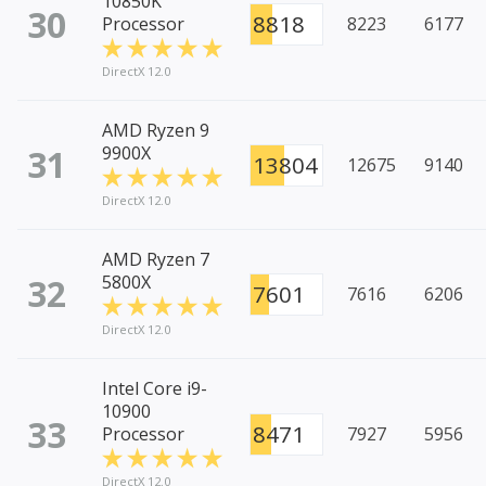
10850K
30
8818
Processor
8223
6177
DirectX 12.0
AMD Ryzen 9
31
9900X
13804
12675
9140
DirectX 12.0
AMD Ryzen 7
32
5800X
7601
7616
6206
DirectX 12.0
Intel Core i9-
10900
33
8471
Processor
7927
5956
DirectX 12.0