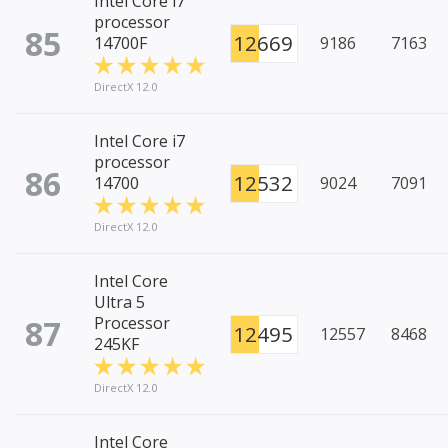
Intel Core i7
processor
85
12669
14700F
9186
7163
DirectX 12.0
Intel Core i7
processor
86
12532
14700
9024
7091
DirectX 12.0
Intel Core
Ultra 5
87
Processor
12495
12557
8468
245KF
DirectX 12.0
Intel Core