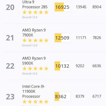
Ultra 9
20
16925
Processor 285
13945
8904
DirectX 12.0
AMD Ryzen 9
21
7900X
12509
11171
7826
DirectX 12.0
AMD Ryzen 9
22
5900X
10132
9202
6636
DirectX 12.0
Intel Core i9-
11900K
23
8362
Processor
8379
6717