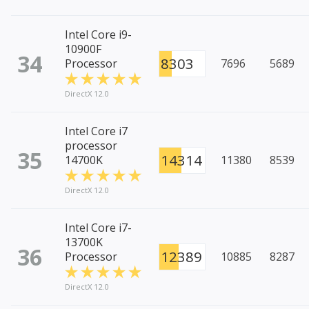
Intel Core i9-
10900F
34
8303
Processor
7696
5689
DirectX 12.0
Intel Core i7
processor
35
14314
14700K
11380
8539
DirectX 12.0
Intel Core i7-
13700K
36
12389
Processor
10885
8287
DirectX 12.0