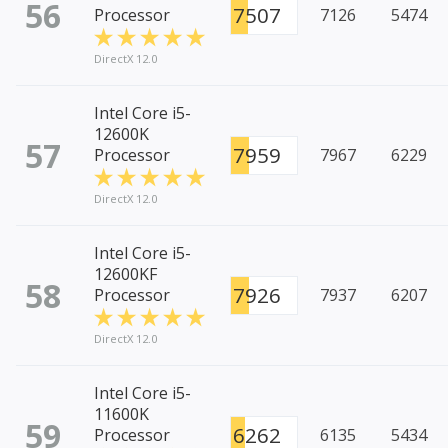
56
7507
Processor
7126
5474
DirectX 12.0
Intel Core i5-
12600K
57
7959
Processor
7967
6229
DirectX 12.0
Intel Core i5-
12600KF
58
7926
Processor
7937
6207
DirectX 12.0
Intel Core i5-
11600K
59
6262
Processor
6135
5434