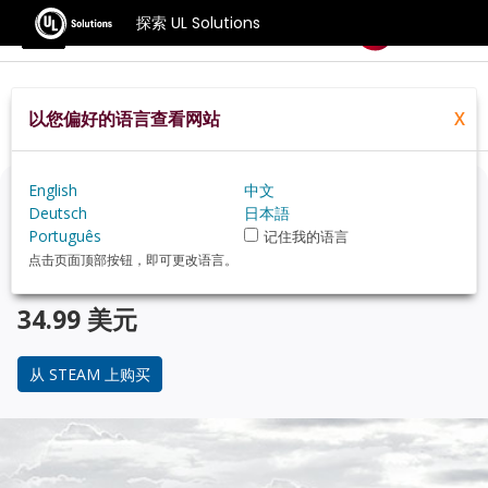
探索 UL Solutions
基准测试
以您偏好的语言查看网站
X
Home
Zh Hans
Compare
Best Cpus
English
中文
正在考虑升级？
Deutsch
日本語
Português
记住我的语言
使用 3DMark 游戏玩家的基准测试，来了解您的 PC 与 受
点击页面顶部按钮，即可更改语言。
欢迎的 CPU 在性能上的对比。
34.99 美元
从 STEAM 上购买