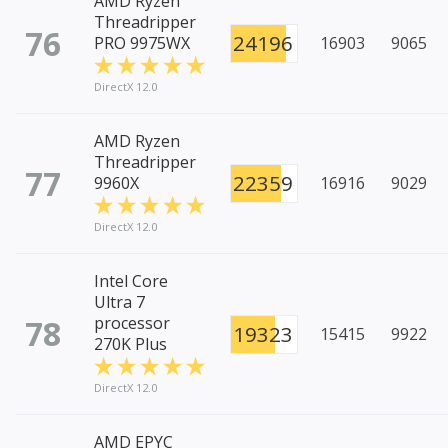
AMD Ryzen
Threadripper
76
24196
PRO 9975WX
16903
9065
DirectX 12.0
AMD Ryzen
Threadripper
77
22359
9960X
16916
9029
DirectX 12.0
Intel Core
Ultra 7
78
processor
19323
15415
9922
270K Plus
DirectX 12.0
AMD EPYC