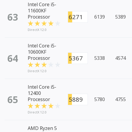
Intel Core i5-
11600KF
63
6271
Processor
6139
5389
DirectX 12.0
Intel Core i5-
10600KF
64
5367
Processor
5338
4574
DirectX 12.0
Intel Core i5-
12400
65
5889
Processor
5780
4755
DirectX 12.0
AMD Ryzen 5