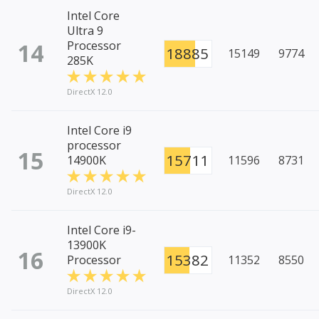
Intel Core
Ultra 9
14
Processor
18885
15149
9774
285K
DirectX 12.0
Intel Core i9
processor
15
15711
14900K
11596
8731
DirectX 12.0
Intel Core i9-
13900K
16
15382
Processor
11352
8550
DirectX 12.0