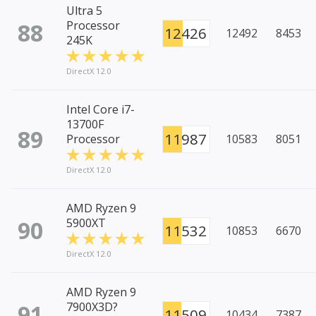
Ultra 5
88
Processor
12426
12492
8453
245K
DirectX 12.0
Intel Core i7-
13700F
89
11987
Processor
10583
8051
DirectX 12.0
AMD Ryzen 9
90
5900XT
11532
10853
6670
DirectX 12.0
AMD Ryzen 9
91
7900X3D?
11509
10434
7387