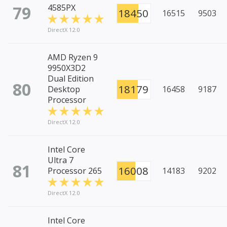
79
4585PX
18450
16515
9503
DirectX 12.0
AMD Ryzen 9
9950X3D2
Dual Edition
80
18179
Desktop
16458
9187
Processor
DirectX 12.0
Intel Core
Ultra 7
81
16008
Processor 265
14183
9202
DirectX 12.0
Intel Core