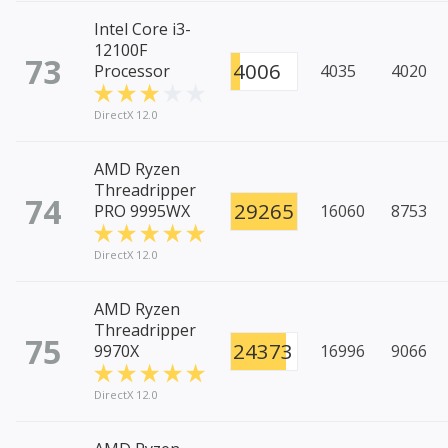
Intel Core i3-
12100F
73
4006
Processor
4035
4020
DirectX 12.0
AMD Ryzen
Threadripper
74
29265
PRO 9995WX
16060
8753
DirectX 12.0
AMD Ryzen
Threadripper
75
24373
9970X
16996
9066
DirectX 12.0