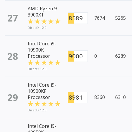
AMD Ryzen 9
27
3900XT
8589
7674
5265
DirectX 12.0
Intel Core i9-
10900K
28
9000
Processor
0
6289
DirectX 12.0
Intel Core i9-
10900KF
29
8981
Processor
8360
6310
DirectX 12.0
Intel Core i9-