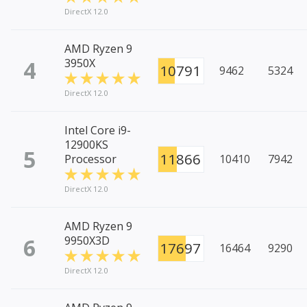
DirectX 12.0
AMD Ryzen 9
4
3950X
10791
9462
5324
DirectX 12.0
Intel Core i9-
12900KS
5
11866
Processor
10410
7942
DirectX 12.0
AMD Ryzen 9
6
9950X3D
17697
16464
9290
DirectX 12.0