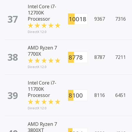
Intel Core i7-
12700K
37
10018
Processor
9367
7316
DirectX 12.0
AMD Ryzen 7
38
7700X
8778
8787
7211
DirectX 12.0
Intel Core i7-
11700K
39
8100
Processor
8116
6451
DirectX 12.0
AMD Ryzen 7
3800XT