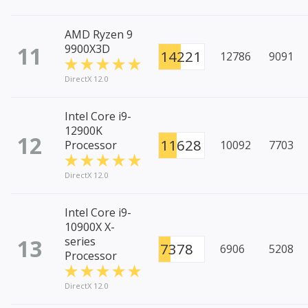
AMD Ryzen 9
11
9900X3D
14221
12786
9091
DirectX 12.0
Intel Core i9-
12900K
12
11628
Processor
10092
7703
DirectX 12.0
Intel Core i9-
10900X X-
13
series
7378
6906
5208
Processor
DirectX 12.0