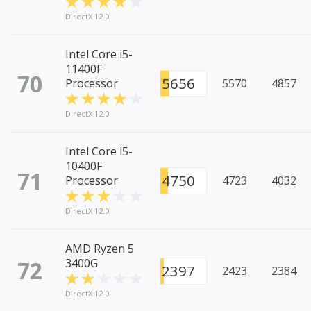
DirectX 12.0
Intel Core i5-
11400F
70
5656
Processor
5570
4857
DirectX 12.0
Intel Core i5-
10400F
71
4750
Processor
4723
4032
DirectX 12.0
AMD Ryzen 5
72
3400G
2397
2423
2384
DirectX 12.0