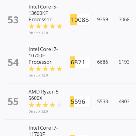
Intel Core i5-
13600KF
53
10088
Processor
9359
7068
DirectX 12.0
Intel Core i7-
10700F
54
6871
Processor
6686
5193
DirectX 12.0
AMD Ryzen 5
55
5600X
5596
5533
4903
DirectX 12.0
Intel Core i7-
11700F