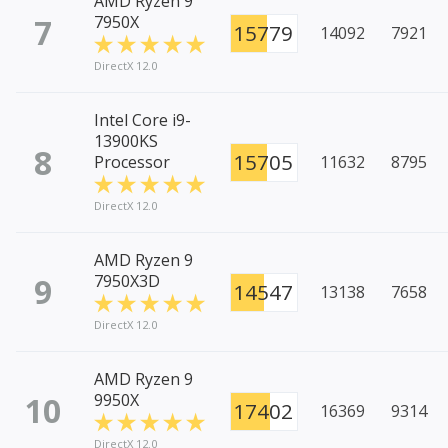
AMD Ryzen 9
7
7950X
15779
14092
7921
DirectX 12.0
Intel Core i9-
13900KS
8
15705
Processor
11632
8795
DirectX 12.0
AMD Ryzen 9
9
7950X3D
14547
13138
7658
DirectX 12.0
AMD Ryzen 9
10
9950X
17402
16369
9314
DirectX 12.0