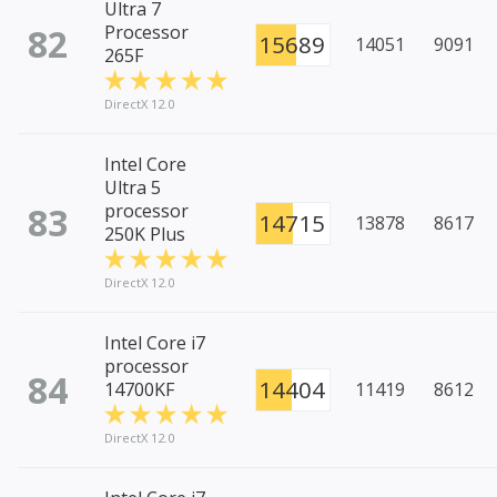
Ultra 7
82
Processor
15689
14051
9091
265F
DirectX 12.0
Intel Core
Ultra 5
83
processor
14715
13878
8617
250K Plus
DirectX 12.0
Intel Core i7
processor
84
14404
14700KF
11419
8612
DirectX 12.0