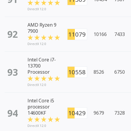
DirectX 12.0
AMD Ryzen 9
92
7900
11079
10166
7433
DirectX 12.0
Intel Core i7-
13700
93
10558
Processor
8526
6750
DirectX 12.0
Intel Core i5
processor
94
10429
14600KF
9679
7328
DirectX 12.0