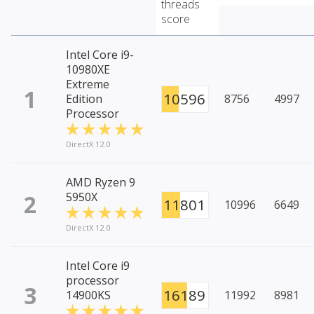
threads
score
Intel Core i9-
10980XE
Extreme
1
10596
Edition
8756
4997
Processor
DirectX 12.0
AMD Ryzen 9
2
5950X
11801
10996
6649
DirectX 12.0
Intel Core i9
processor
3
16189
14900KS
11992
8981