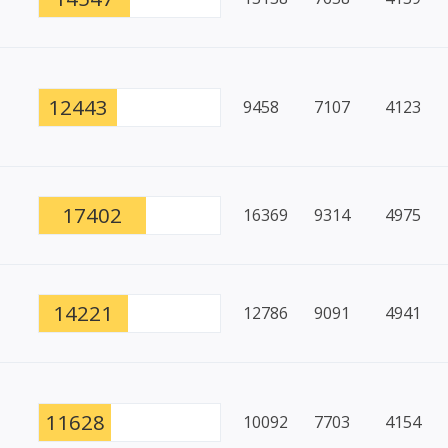
12443
9458
7107
4123
17402
16369
9314
4975
14221
12786
9091
4941
11628
10092
7703
4154