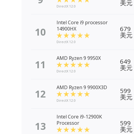
美元
DirectX 12.0
Intel Core i9 processor
679
10
14900HX
美元
DirectX 12.0
AMD Ryzen 9 9950X
649
11
美元
DirectX 12.0
AMD Ryzen 9 9900X3D
599
12
美元
DirectX 12.0
Intel Core i9-12900K
599
13
Processor
美元