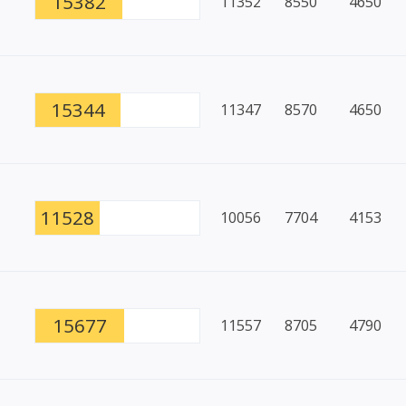
15382
11352
8550
4650
15344
11347
8570
4650
11528
10056
7704
4153
15677
11557
8705
4790