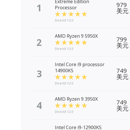
Extreme Edition
979
1
Processor
美元
DirectX 12.0
AMD Ryzen 9 5950X
799
2
美元
DirectX 12.0
Intel Core i9 processor
749
3
14900KS
美元
DirectX 12.0
AMD Ryzen 9 3950X
749
4
美元
DirectX 12.0
Intel Core i9-12900KS