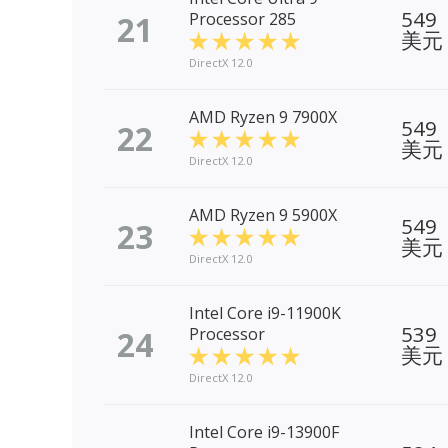
549
21
Processor 285
美元
DirectX 12.0
AMD Ryzen 9 7900X
549
22
美元
DirectX 12.0
AMD Ryzen 9 5900X
549
23
美元
DirectX 12.0
Intel Core i9-11900K
539
24
Processor
美元
DirectX 12.0
Intel Core i9-13900F