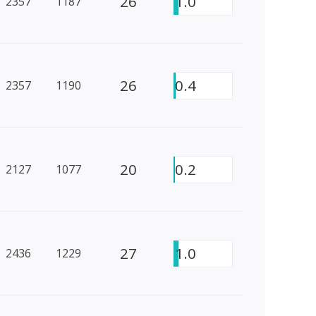
26
1.0
2357
1187
26
0.4
2357
1190
20
0.2
2127
1077
27
1.0
2436
1229