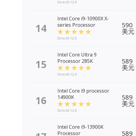
DirectX 12.0
Intel Core i9-10900X X-
590
14
series Processor
美元
DirectX 12.0
Intel Core Ultra 9
589
15
Processor 285K
美元
DirectX 12.0
Intel Core i9 processor
589
16
14900K
美元
DirectX 12.0
Intel Core i9-13900K
589
Processor