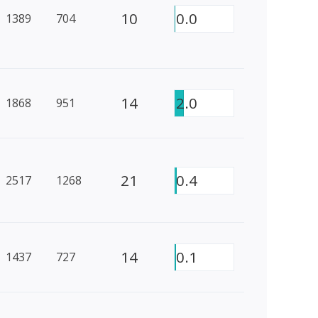
10
0.0
1389
704
14
2.0
1868
951
21
0.4
2517
1268
14
0.1
1437
727