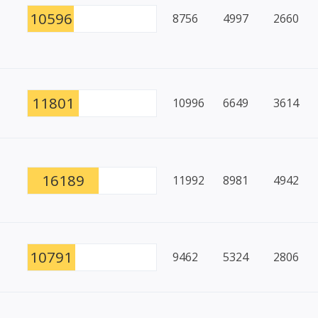
10596
8756
4997
2660
11801
10996
6649
3614
16189
11992
8981
4942
10791
9462
5324
2806