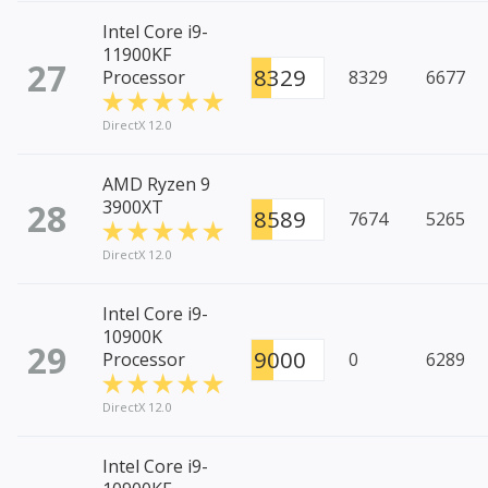
Intel Core i9-
11900KF
27
8329
Processor
8329
6677
DirectX 12.0
AMD Ryzen 9
28
3900XT
8589
7674
5265
DirectX 12.0
Intel Core i9-
10900K
29
9000
Processor
0
6289
DirectX 12.0
Intel Core i9-