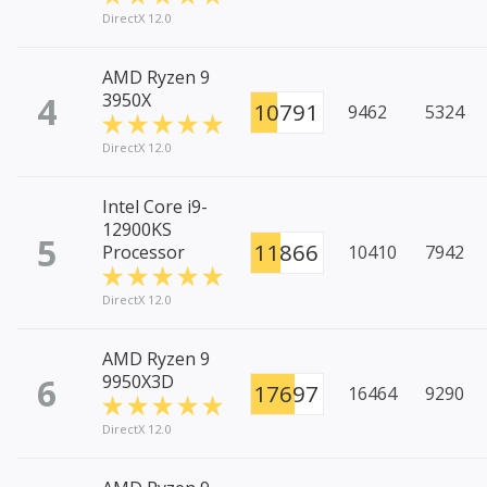
DirectX 12.0
AMD Ryzen 9
4
3950X
10791
9462
5324
DirectX 12.0
Intel Core i9-
12900KS
5
11866
Processor
10410
7942
DirectX 12.0
AMD Ryzen 9
6
9950X3D
17697
16464
9290
DirectX 12.0