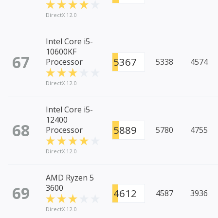
DirectX 12.0
Intel Core i5-
10600KF
67
5367
Processor
5338
4574
DirectX 12.0
Intel Core i5-
12400
68
5889
Processor
5780
4755
DirectX 12.0
AMD Ryzen 5
69
3600
4612
4587
3936
DirectX 12.0