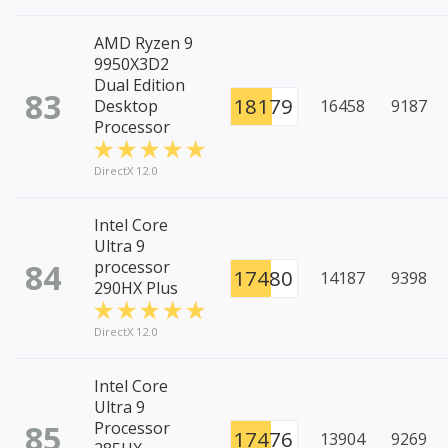
AMD Ryzen 9
9950X3D2
Dual Edition
83
18179
Desktop
16458
9187
Processor
DirectX 12.0
Intel Core
Ultra 9
84
processor
17480
14187
9398
290HX Plus
DirectX 12.0
Intel Core
Ultra 9
85
Processor
17476
13904
9269