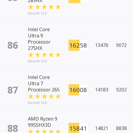
285HX
DirectX 12.0
Intel Core
Ultra 9
86
Processor
16258
13476
9072
275HX
DirectX 12.0
Intel Core
Ultra 7
87
16008
Processor 265
14183
9202
DirectX 12.0
AMD Ryzen 9
88
9955HX3D
15841
14821
8838