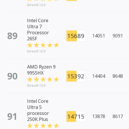
DirectX 12.0
Intel Core
Ultra 7
89
Processor
15689
14051
9091
265F
DirectX 12.0
AMD Ryzen 9
90
9955HX
15392
14404
8648
DirectX 12.0
Intel Core
Ultra 5
91
processor
14715
13878
8617
250K Plus