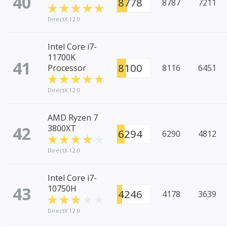
40
8778
8787
7211
DirectX 12.0
Intel Core i7-
11700K
41
8100
Processor
8116
6451
DirectX 12.0
AMD Ryzen 7
42
3800XT
6294
6290
4812
DirectX 12.0
Intel Core i7-
43
10750H
4246
4178
3639
DirectX 12.0