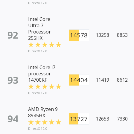
DirectX 12.0
Intel Core
Ultra 7
92
Processor
14578
13258
8853
255HX
DirectX 12.0
Intel Core i7
processor
93
14404
14700KF
11419
8612
DirectX 12.0
AMD Ryzen 9
94
8945HX
13727
12653
7330
DirectX 12.0