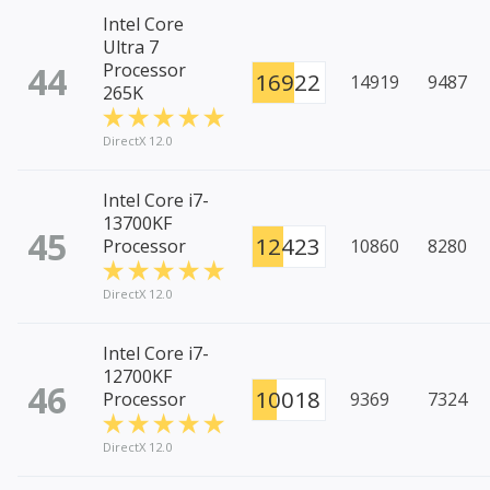
Intel Core
Ultra 7
44
Processor
16922
14919
9487
265K
DirectX 12.0
Intel Core i7-
13700KF
45
12423
Processor
10860
8280
DirectX 12.0
Intel Core i7-
12700KF
46
10018
Processor
9369
7324
DirectX 12.0