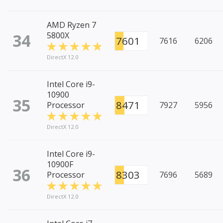
AMD Ryzen 7
34
5800X
7601
7616
6206
DirectX 12.0
Intel Core i9-
10900
35
8471
Processor
7927
5956
DirectX 12.0
Intel Core i9-
10900F
36
8303
Processor
7696
5689
DirectX 12.0