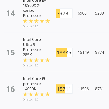
Intel Core i9-
10900X X-
14
series
7378
6906
5208
Processor
DirectX 12.0
Intel Core
Ultra 9
15
Processor
18885
15149
9774
285K
DirectX 12.0
Intel Core i9
processor
16
15711
14900K
11596
8731
DirectX 12.0