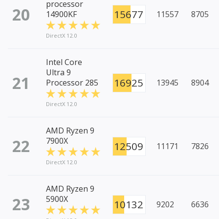
processor
20
15677
14900KF
11557
8705
DirectX 12.0
Intel Core
Ultra 9
21
16925
Processor 285
13945
8904
DirectX 12.0
AMD Ryzen 9
22
7900X
12509
11171
7826
DirectX 12.0
AMD Ryzen 9
23
5900X
10132
9202
6636