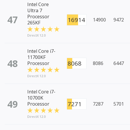
Intel Core
Ultra 7
47
Processor
16914
14900
9472
265KF
DirectX 12.0
Intel Core i7-
11700KF
48
8068
Processor
8086
6447
DirectX 12.0
Intel Core i7-
10700K
49
7271
Processor
7287
5701
DirectX 12.0