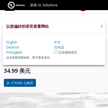
探索 UL Solutions
基准测试
以您偏好的语言查看网站
X
Home
Zh Hans
Compare
Best Cpus
English
中文
正在考虑升级？
Deutsch
日本語
Português
记住我的语言
使用 3DMark 游戏玩家的基准测试，来了解您的 PC 与 受
点击页面顶部按钮，即可更改语言。
欢迎的 CPU 在性能上的对比。
34.99 美元
从 STEAM 上购买