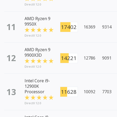
DirectX 12.0
AMD Ryzen 9
11
9950X
17402
16369
9314
DirectX 12.0
AMD Ryzen 9
12
9900X3D
14221
12786
9091
DirectX 12.0
Intel Core i9-
12900K
13
11628
Processor
10092
7703
DirectX 12.0