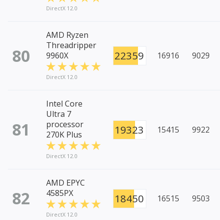
DirectX 12.0
AMD Ryzen
Threadripper
80
22359
9960X
16916
9029
DirectX 12.0
Intel Core
Ultra 7
81
processor
19323
15415
9922
270K Plus
DirectX 12.0
AMD EPYC
82
4585PX
18450
16515
9503
DirectX 12.0