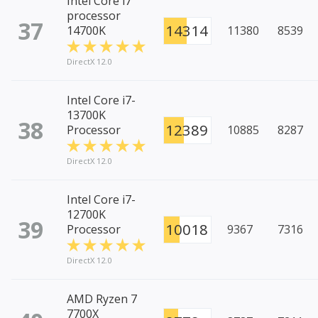
Intel Core i7
processor
37
14314
14700K
11380
8539
DirectX 12.0
Intel Core i7-
13700K
38
12389
Processor
10885
8287
DirectX 12.0
Intel Core i7-
12700K
39
10018
Processor
9367
7316
DirectX 12.0
AMD Ryzen 7
7700X