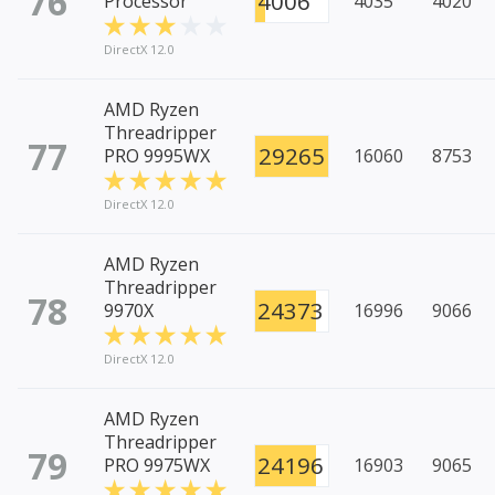
76
4006
Processor
4035
4020
DirectX 12.0
AMD Ryzen
Threadripper
77
29265
PRO 9995WX
16060
8753
DirectX 12.0
AMD Ryzen
Threadripper
78
24373
9970X
16996
9066
DirectX 12.0
AMD Ryzen
Threadripper
79
24196
PRO 9975WX
16903
9065