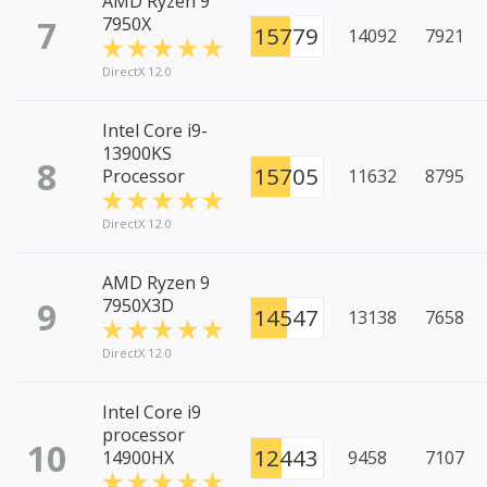
AMD Ryzen 9
7
7950X
15779
14092
7921
DirectX 12.0
Intel Core i9-
13900KS
8
15705
Processor
11632
8795
DirectX 12.0
AMD Ryzen 9
9
7950X3D
14547
13138
7658
DirectX 12.0
Intel Core i9
processor
10
12443
14900HX
9458
7107