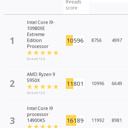
threads
score
Intel Core i9-
10980XE
Extreme
1
10596
Edition
8756
4997
Processor
DirectX 12.0
AMD Ryzen 9
2
5950X
11801
10996
6649
DirectX 12.0
Intel Core i9
processor
3
16189
14900KS
11992
8981