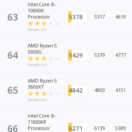
Intel Core i5-
10600K
63
5378
Processor
5317
4619
DirectX 12.0
AMD Ryzen 5
64
5600G
5429
5379
4777
DirectX 12.0
AMD Ryzen 5
65
3600XT
4842
4800
4151
DirectX 12.0
Intel Core i5-
11600KF
66
6271
Processor
6139
5389