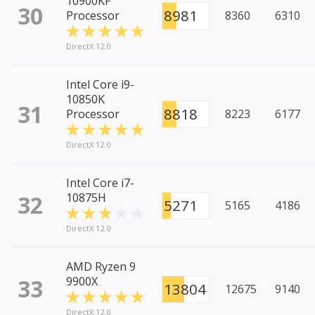
10900KF
30
8981
Processor
8360
6310
DirectX 12.0
Intel Core i9-
10850K
31
8818
Processor
8223
6177
DirectX 12.0
Intel Core i7-
32
10875H
5271
5165
4186
DirectX 12.0
AMD Ryzen 9
33
9900X
13804
12675
9140
DirectX 12.0