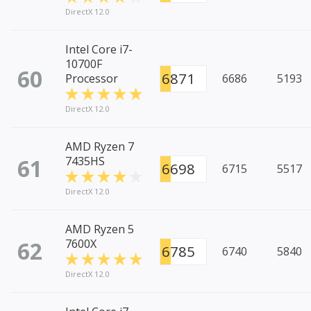
DirectX 12.0
Intel Core i7-
10700F
60
6871
Processor
6686
5193
DirectX 12.0
AMD Ryzen 7
61
7435HS
6698
6715
5517
DirectX 12.0
AMD Ryzen 5
62
7600X
6785
6740
5840
DirectX 12.0