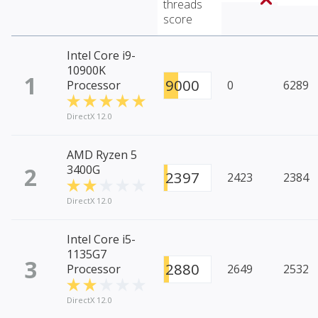
threads
score
Intel Core i9-
10900K
1
9000
Processor
0
6289
DirectX 12.0
AMD Ryzen 5
2
3400G
2397
2423
2384
DirectX 12.0
Intel Core i5-
1135G7
3
2880
Processor
2649
2532
DirectX 12.0