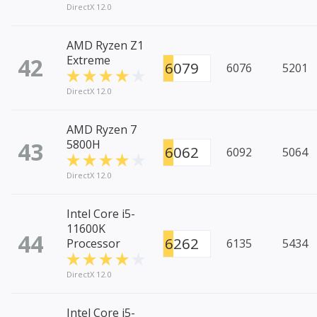
DirectX 12.0
AMD Ryzen Z1
42
Extreme
6079
6076
5201
DirectX 12.0
AMD Ryzen 7
43
5800H
6062
6092
5064
DirectX 12.0
Intel Core i5-
11600K
44
6262
Processor
6135
5434
DirectX 12.0
Intel Core i5-