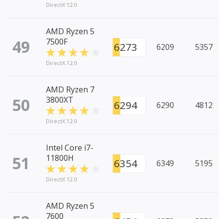
DirectX 12.0
AMD Ryzen 5
49
7500F
6273
6209
5357
DirectX 12.0
AMD Ryzen 7
50
3800XT
6294
6290
4812
DirectX 12.0
Intel Core i7-
51
11800H
6354
6349
5195
DirectX 12.0
AMD Ryzen 5
7600