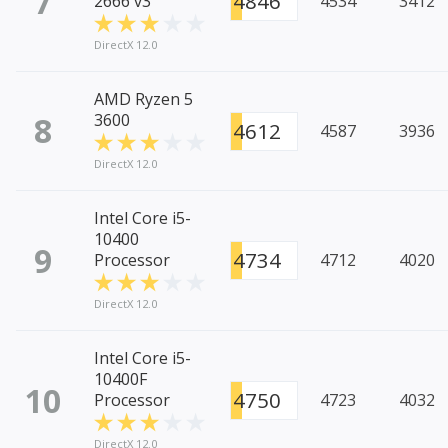
7
4846
2666 v3
4534
3412
DirectX 12.0
AMD Ryzen 5
8
3600
4612
4587
3936
DirectX 12.0
Intel Core i5-
10400
9
4734
Processor
4712
4020
DirectX 12.0
Intel Core i5-
10400F
10
4750
Processor
4723
4032
DirectX 12.0