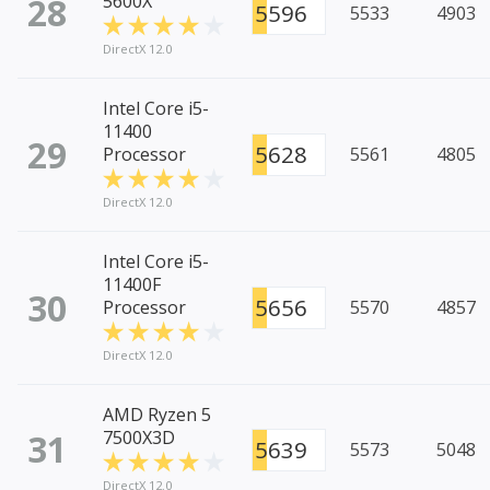
28
5600X
5596
5533
4903
DirectX 12.0
Intel Core i5-
11400
29
5628
Processor
5561
4805
DirectX 12.0
Intel Core i5-
11400F
30
5656
Processor
5570
4857
DirectX 12.0
AMD Ryzen 5
31
7500X3D
5639
5573
5048
DirectX 12.0