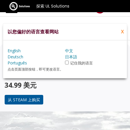
探索 UL Solutions
基准测试
以您偏好的语言查看网站
X
Home
Zh Hans
Compare
Best Cpus
English
中文
正在考虑升级？
Deutsch
日本語
Português
记住我的语言
使用 3DMark 游戏玩家的基准测试，来了解您的 PC 与 受
点击页面顶部按钮，即可更改语言。
欢迎的 CPU 在性能上的对比。
34.99 美元
从 STEAM 上购买