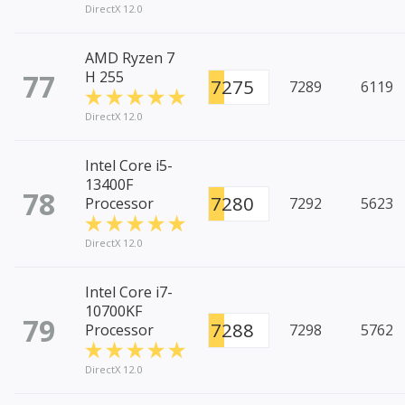
DirectX 12.0
AMD Ryzen 7
77
H 255
7275
7289
6119
DirectX 12.0
Intel Core i5-
13400F
78
7280
Processor
7292
5623
DirectX 12.0
Intel Core i7-
10700KF
79
7288
Processor
7298
5762
DirectX 12.0