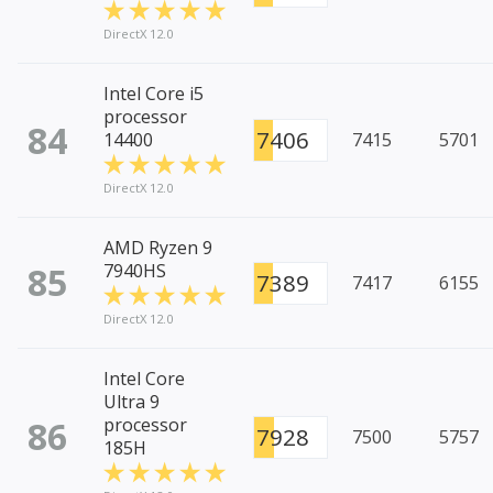
DirectX 12.0
Intel Core i5
processor
84
7406
14400
7415
5701
DirectX 12.0
AMD Ryzen 9
85
7940HS
7389
7417
6155
DirectX 12.0
Intel Core
Ultra 9
86
processor
7928
7500
5757
185H