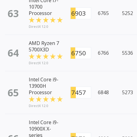
Intel Core i7-
10700
63
6903
Processor
6765
5252
DirectX 12.0
AMD Ryzen 7
64
5700X3D
6750
6766
5536
DirectX 12.0
Intel Core i9-
13900H
65
7457
Processor
6848
5273
DirectX 12.0
Intel Core i9-
10900X X-
series