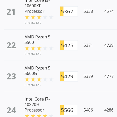
Intel Core i5-
10600KF
21
5367
Processor
5338
4574
DirectX 12.0
AMD Ryzen 5
22
5500
5425
5371
4729
DirectX 12.0
AMD Ryzen 5
23
5600G
5429
5379
4777
DirectX 12.0
Intel Core i7-
10870H
24
5566
Processor
5486
4286