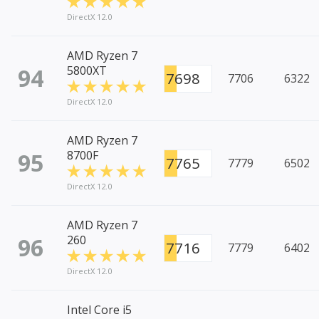
DirectX 12.0
AMD Ryzen 7
94
5800XT
7698
7706
6322
DirectX 12.0
AMD Ryzen 7
95
8700F
7765
7779
6502
DirectX 12.0
AMD Ryzen 7
96
260
7716
7779
6402
DirectX 12.0
Intel Core i5