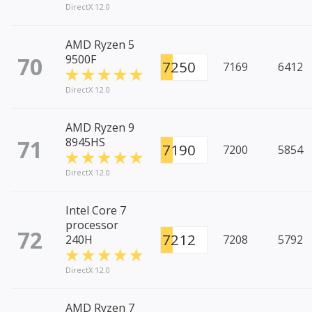
DirectX 12.0
AMD Ryzen 5
70
9500F
7250
7169
6412
DirectX 12.0
AMD Ryzen 9
71
8945HS
7190
7200
5854
DirectX 12.0
Intel Core 7
processor
72
7212
240H
7208
5792
DirectX 12.0
AMD Ryzen 7