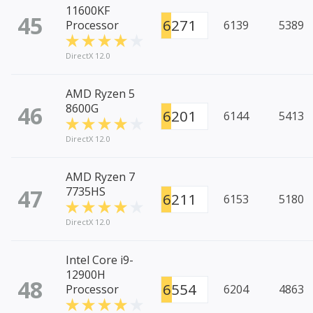
11600KF
45
6271
Processor
6139
5389
DirectX 12.0
AMD Ryzen 5
46
8600G
6201
6144
5413
DirectX 12.0
AMD Ryzen 7
47
7735HS
6211
6153
5180
DirectX 12.0
Intel Core i9-
12900H
48
6554
Processor
6204
4863