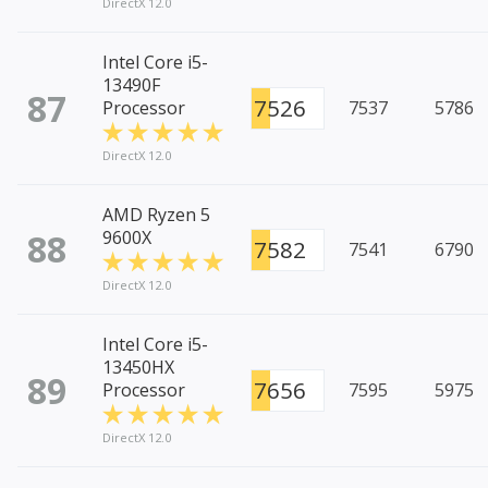
DirectX 12.0
Intel Core i5-
13490F
87
7526
Processor
7537
5786
DirectX 12.0
AMD Ryzen 5
88
9600X
7582
7541
6790
DirectX 12.0
Intel Core i5-
13450HX
89
7656
Processor
7595
5975
DirectX 12.0