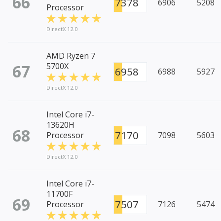
66
7378
6906
5208
Processor
DirectX 12.0
AMD Ryzen 7
67
5700X
6958
6988
5927
DirectX 12.0
Intel Core i7-
13620H
68
7170
Processor
7098
5603
DirectX 12.0
Intel Core i7-
11700F
69
7507
Processor
7126
5474