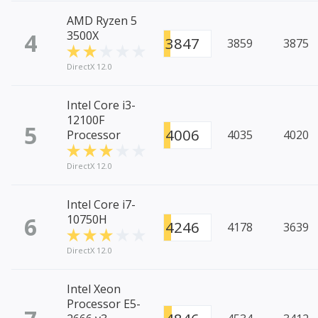
AMD Ryzen 5
4
3500X
3847
3859
3875
DirectX 12.0
Intel Core i3-
12100F
5
4006
Processor
4035
4020
DirectX 12.0
Intel Core i7-
6
10750H
4246
4178
3639
DirectX 12.0
Intel Xeon
Processor E5-