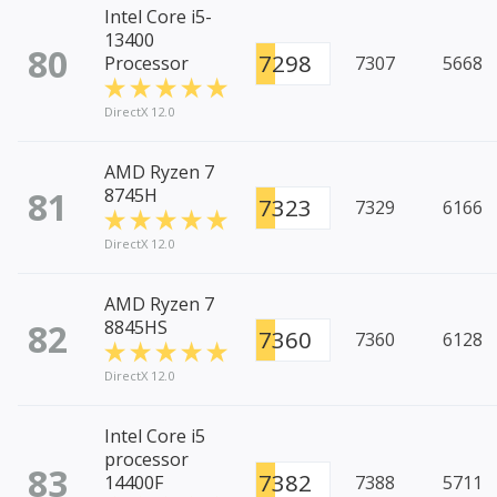
Intel Core i5-
13400
80
7298
Processor
7307
5668
DirectX 12.0
AMD Ryzen 7
81
8745H
7323
7329
6166
DirectX 12.0
AMD Ryzen 7
82
8845HS
7360
7360
6128
DirectX 12.0
Intel Core i5
processor
83
7382
14400F
7388
5711