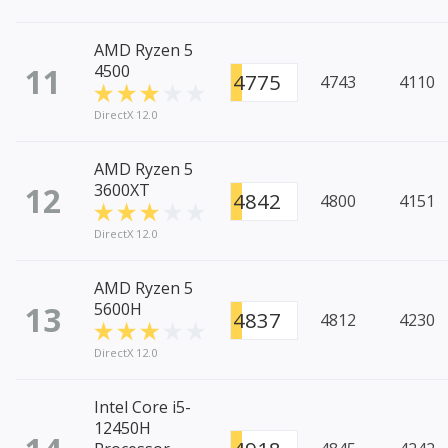
AMD Ryzen 5
11
4500
4775
4743
4110
DirectX 12.0
AMD Ryzen 5
12
3600XT
4842
4800
4151
DirectX 12.0
AMD Ryzen 5
13
5600H
4837
4812
4230
DirectX 12.0
Intel Core i5-
12450H