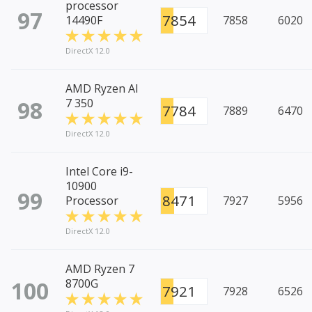
processor
97
7854
14490F
7858
6020
DirectX 12.0
AMD Ryzen AI
98
7 350
7784
7889
6470
DirectX 12.0
Intel Core i9-
10900
99
8471
Processor
7927
5956
DirectX 12.0
AMD Ryzen 7
100
8700G
7921
7928
6526