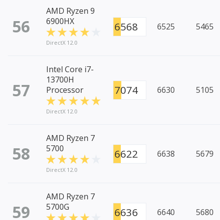
AMD Ryzen 9
56
6900HX
6568
6525
5465
DirectX 12.0
Intel Core i7-
13700H
57
7074
Processor
6630
5105
DirectX 12.0
AMD Ryzen 7
58
5700
6622
6638
5679
DirectX 12.0
AMD Ryzen 7
59
5700G
6636
6640
5680