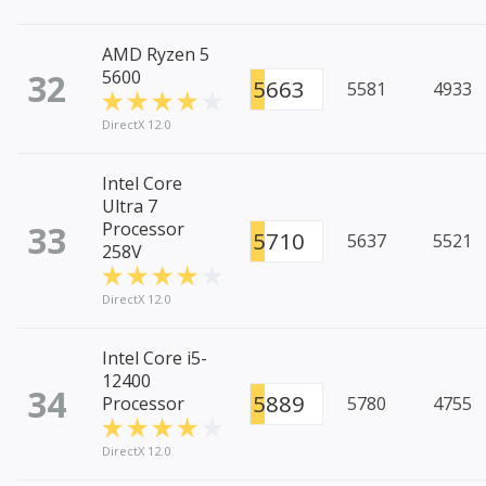
AMD Ryzen 5
32
5600
5663
5581
4933
DirectX 12.0
Intel Core
Ultra 7
33
Processor
5710
5637
5521
258V
DirectX 12.0
Intel Core i5-
12400
34
5889
Processor
5780
4755
DirectX 12.0