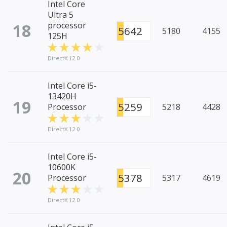
Intel Core
Ultra 5
18
processor
5642
5180
4155
125H
DirectX 12.0
Intel Core i5-
13420H
19
5259
Processor
5218
4428
DirectX 12.0
Intel Core i5-
10600K
20
5378
Processor
5317
4619
DirectX 12.0