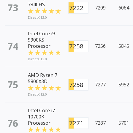
73
7840HS
7222
7209
6064
DirectX 12.0
Intel Core i9-
9900KS
74
7258
Processor
7256
5845
DirectX 12.0
AMD Ryzen 7
75
5800X3D
7258
7277
5952
DirectX 12.0
Intel Core i7-
10700K
76
7271
Processor
7287
5701