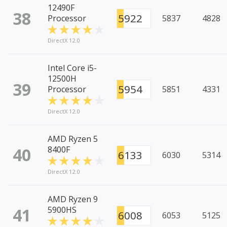
12490F
38
5922
Processor
5837
4828
DirectX 12.0
Intel Core i5-
12500H
39
5954
Processor
5851
4331
DirectX 12.0
AMD Ryzen 5
40
8400F
6133
6030
5314
DirectX 12.0
AMD Ryzen 9
41
5900HS
6008
6053
5125