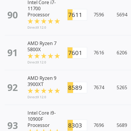
Intel Core i7-
11700
90
7611
Processor
7596
5694
DirectX 12.0
AMD Ryzen 7
91
5800X
7601
7616
6206
DirectX 12.0
AMD Ryzen 9
92
3900XT
8589
7674
5265
DirectX 12.0
Intel Core i9-
10900F
93
8303
Processor
7696
5689