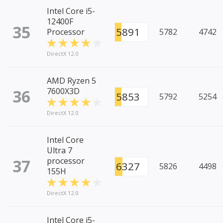
Intel Core i5-
12400F
35
5891
Processor
5782
4742
DirectX 12.0
AMD Ryzen 5
36
7600X3D
5853
5792
5254
DirectX 12.0
Intel Core
Ultra 7
37
processor
6327
5826
4498
155H
DirectX 12.0
Intel Core i5-