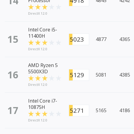
14
4918
Processor
4845
4242
DirectX 12.0
Intel Core i5-
15
11400H
5023
4877
4365
DirectX 12.0
AMD Ryzen 5
16
5500X3D
5129
5081
4385
DirectX 12.0
Intel Core i7-
17
10875H
5271
5165
4186
DirectX 12.0