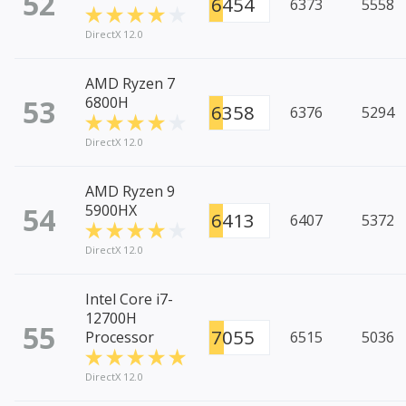
52
6454
6373
5558
DirectX 12.0
AMD Ryzen 7
53
6800H
6358
6376
5294
DirectX 12.0
AMD Ryzen 9
54
5900HX
6413
6407
5372
DirectX 12.0
Intel Core i7-
12700H
55
7055
Processor
6515
5036
DirectX 12.0