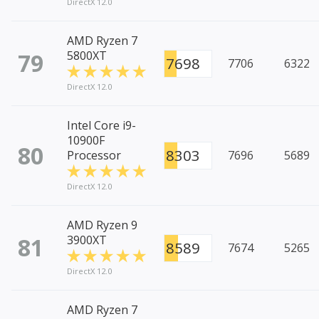
DirectX 12.0
AMD Ryzen 7
79
5800XT
7698
7706
6322
DirectX 12.0
Intel Core i9-
10900F
80
8303
Processor
7696
5689
DirectX 12.0
AMD Ryzen 9
81
3900XT
8589
7674
5265
DirectX 12.0
AMD Ryzen 7