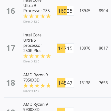
Intel Core
Ultra 9
16
16925
Processor 285
13945
8904
DirectX 12.0
Intel Core
Ultra 5
17
processor
14715
13878
8617
250K Plus
DirectX 12.0
AMD Ryzen 9
18
7950X3D
14547
13138
7658
DirectX 12.0
AMD Ryzen 9
9900X3D