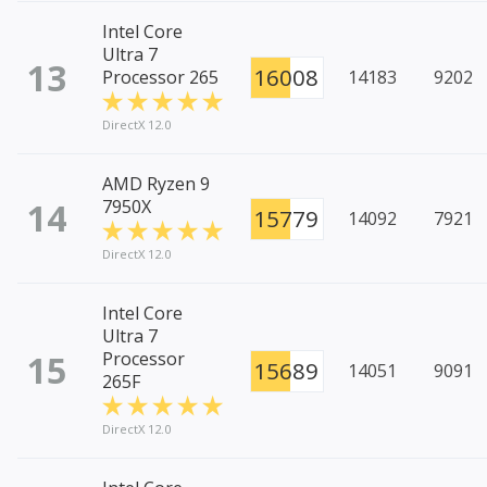
Intel Core
Ultra 7
13
16008
Processor 265
14183
9202
DirectX 12.0
AMD Ryzen 9
14
7950X
15779
14092
7921
DirectX 12.0
Intel Core
Ultra 7
15
Processor
15689
14051
9091
265F
DirectX 12.0