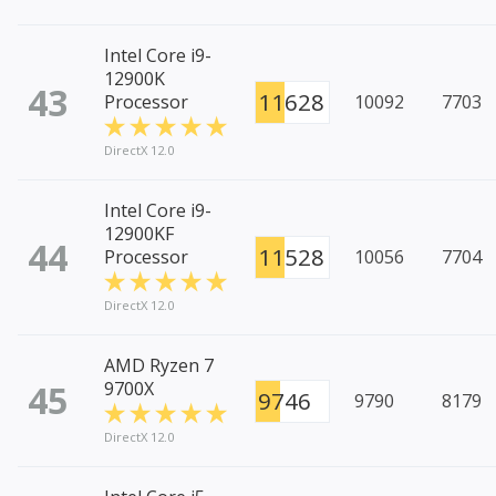
Intel Core i9-
12900K
43
11628
Processor
10092
7703
DirectX 12.0
Intel Core i9-
12900KF
44
11528
Processor
10056
7704
DirectX 12.0
AMD Ryzen 7
45
9700X
9746
9790
8179
DirectX 12.0