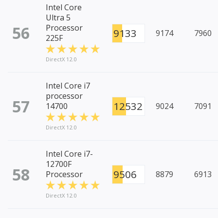
Intel Core
Ultra 5
56
Processor
9133
9174
7960
225F
DirectX 12.0
Intel Core i7
processor
57
12532
14700
9024
7091
DirectX 12.0
Intel Core i7-
12700F
58
9506
Processor
8879
6913
DirectX 12.0