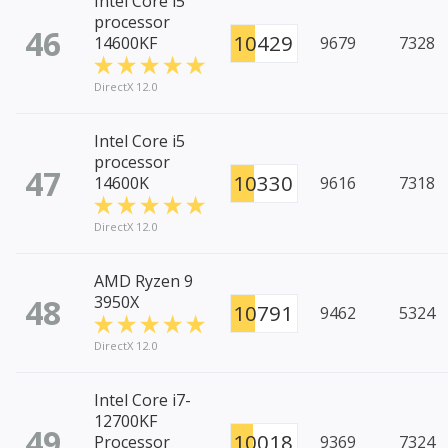
Intel Core i5
processor
46
10429
14600KF
9679
7328
DirectX 12.0
Intel Core i5
processor
47
10330
14600K
9616
7318
DirectX 12.0
AMD Ryzen 9
48
3950X
10791
9462
5324
DirectX 12.0
Intel Core i7-
12700KF
49
10018
Processor
9369
7324