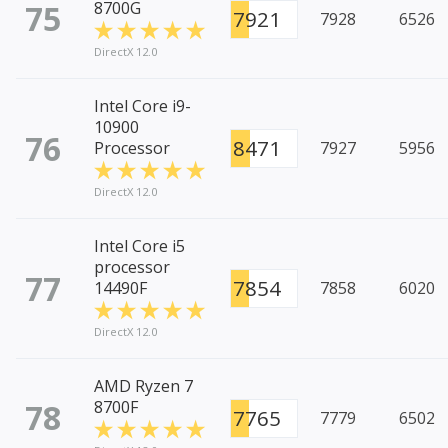
75
8700G
7921
7928
6526
DirectX 12.0
Intel Core i9-
10900
76
8471
Processor
7927
5956
DirectX 12.0
Intel Core i5
processor
77
7854
14490F
7858
6020
DirectX 12.0
AMD Ryzen 7
78
8700F
7765
7779
6502