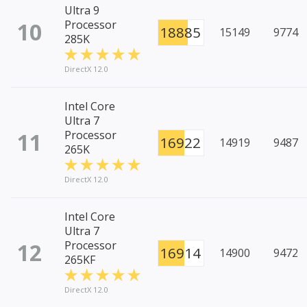
Ultra 9
10
Processor
18885
15149
9774
285K
DirectX 12.0
Intel Core
Ultra 7
11
Processor
16922
14919
9487
265K
DirectX 12.0
Intel Core
Ultra 7
12
Processor
16914
14900
9472
265KF
DirectX 12.0