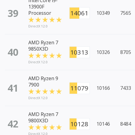
Intel Core i9-
13900F
39
14061
Processor
10349
7565
DirectX 12.0
AMD Ryzen 7
40
9850X3D
10313
10326
8705
DirectX 12.0
AMD Ryzen 9
41
7900
11079
10166
7433
DirectX 12.0
AMD Ryzen 7
42
9800X3D
10128
10146
8484
DirectX 12.0