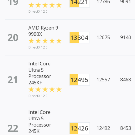
19
14221
12786
9091
DirectX 12.0
AMD Ryzen 9
20
9900X
13804
12675
9140
DirectX 12.0
Intel Core
Ultra 5
21
Processor
12495
12557
8468
245KF
DirectX 12.0
Intel Core
Ultra 5
22
Processor
12426
12492
8453
245K