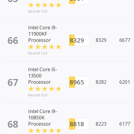
DirectX 12.0
Intel Core i9-
11900KF
66
8329
Processor
8329
6677
DirectX 12.0
Intel Core i5-
13500
67
8965
Processor
8282
6201
DirectX 12.0
Intel Core i9-
10850K
68
8818
Processor
8223
6177