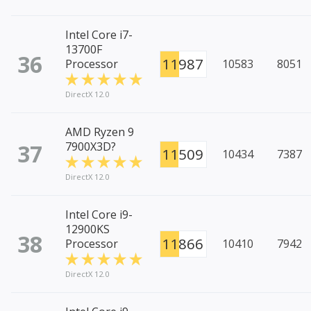
Intel Core i7-
13700F
36
11987
Processor
10583
8051
DirectX 12.0
AMD Ryzen 9
37
7900X3D?
11509
10434
7387
DirectX 12.0
Intel Core i9-
12900KS
38
11866
Processor
10410
7942
DirectX 12.0