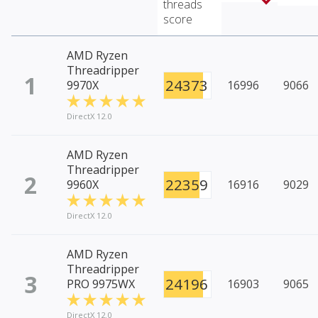
threads
score
AMD Ryzen
Threadripper
1
24373
9970X
16996
9066
DirectX 12.0
AMD Ryzen
Threadripper
2
22359
9960X
16916
9029
DirectX 12.0
AMD Ryzen
Threadripper
3
24196
PRO 9975WX
16903
9065
DirectX 12.0