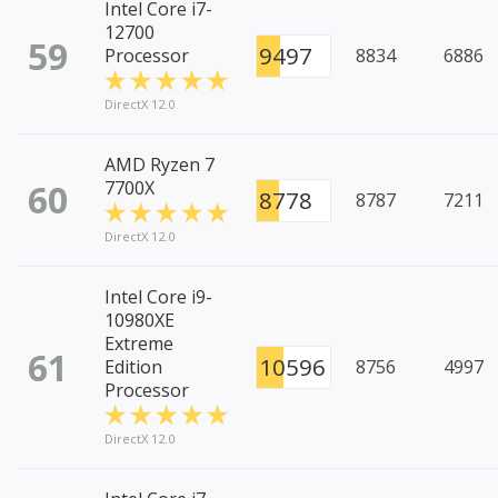
Intel Core i7-
12700
59
9497
Processor
8834
6886
DirectX 12.0
AMD Ryzen 7
60
7700X
8778
8787
7211
DirectX 12.0
Intel Core i9-
10980XE
Extreme
61
10596
Edition
8756
4997
Processor
DirectX 12.0