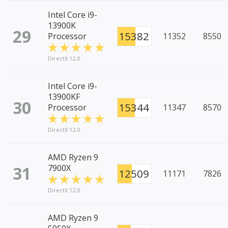
Intel Core i9-
13900K
29
15382
Processor
11352
8550
DirectX 12.0
Intel Core i9-
13900KF
30
15344
Processor
11347
8570
DirectX 12.0
AMD Ryzen 9
31
7900X
12509
11171
7826
DirectX 12.0
AMD Ryzen 9