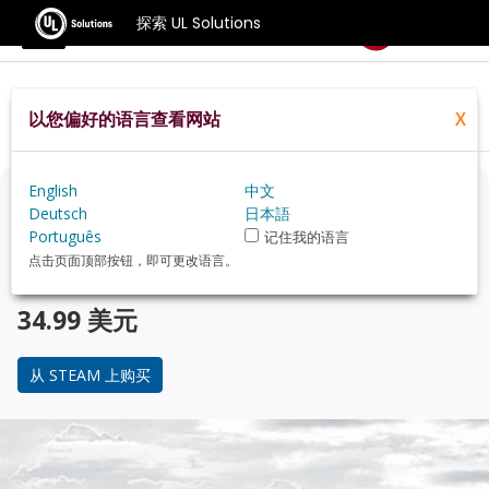
探索 UL Solutions
基准测试
以您偏好的语言查看网站
X
Home
Zh Hans
Compare
Best Cpus
English
中文
正在考虑升级？
Deutsch
日本語
Português
记住我的语言
使用 3DMark 游戏玩家的基准测试，来了解您的 PC 与 受
点击页面顶部按钮，即可更改语言。
欢迎的 CPU 在性能上的对比。
34.99 美元
从 STEAM 上购买