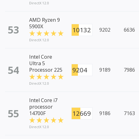
DirectX 12.0
AMD Ryzen 9
53
5900X
10132
9202
6636
DirectX 12.0
Intel Core
Ultra 5
54
9204
Processor 225
9189
7986
DirectX 12.0
Intel Core i7
processor
55
12669
14700F
9186
7163
DirectX 12.0