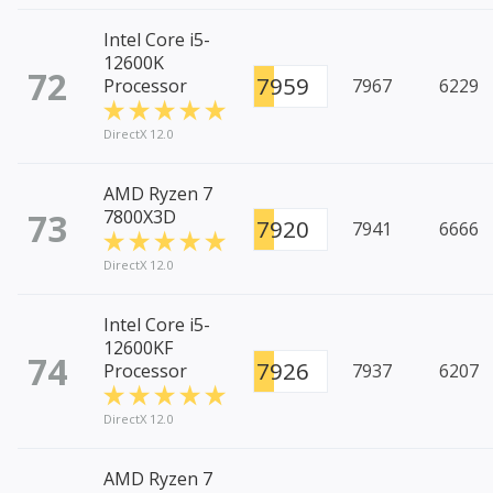
Intel Core i5-
12600K
72
7959
Processor
7967
6229
DirectX 12.0
AMD Ryzen 7
73
7800X3D
7920
7941
6666
DirectX 12.0
Intel Core i5-
12600KF
74
7926
Processor
7937
6207
DirectX 12.0
AMD Ryzen 7