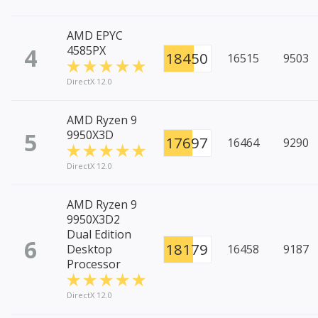
AMD EPYC
4
4585PX
18450
16515
9503
DirectX 12.0
AMD Ryzen 9
5
9950X3D
17697
16464
9290
DirectX 12.0
AMD Ryzen 9
9950X3D2
Dual Edition
6
18179
Desktop
16458
9187
Processor
DirectX 12.0