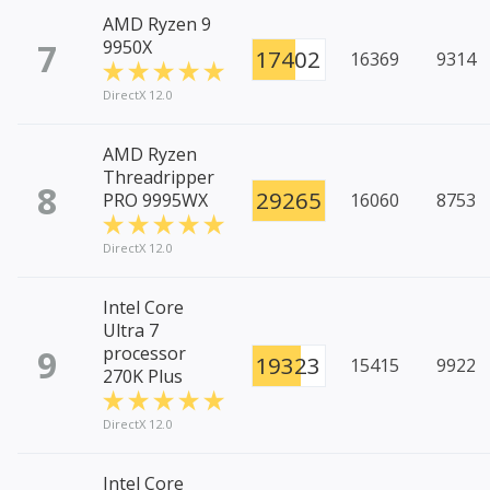
AMD Ryzen 9
7
9950X
17402
16369
9314
DirectX 12.0
AMD Ryzen
Threadripper
8
29265
PRO 9995WX
16060
8753
DirectX 12.0
Intel Core
Ultra 7
9
processor
19323
15415
9922
270K Plus
DirectX 12.0
Intel Core