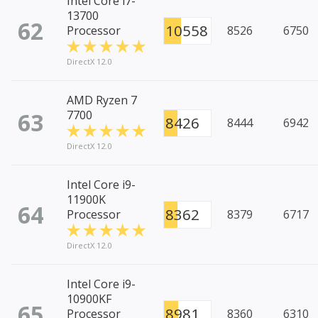
Intel Core i7-
13700
62
10558
Processor
8526
6750
DirectX 12.0
AMD Ryzen 7
63
7700
8426
8444
6942
DirectX 12.0
Intel Core i9-
11900K
64
8362
Processor
8379
6717
DirectX 12.0
Intel Core i9-
10900KF
65
8981
Processor
8360
6310