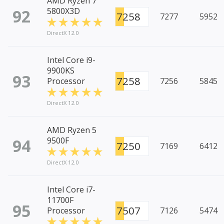
AMD Ryzen 7
92
5800X3D
7258
7277
5952
DirectX 12.0
Intel Core i9-
9900KS
93
7258
Processor
7256
5845
DirectX 12.0
AMD Ryzen 5
94
9500F
7250
7169
6412
DirectX 12.0
Intel Core i7-
11700F
95
7507
Processor
7126
5474