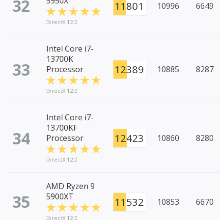
32
5950X
11801
10996
6649
DirectX 12.0
Intel Core i7-
13700K
33
12389
Processor
10885
8287
DirectX 12.0
Intel Core i7-
13700KF
34
12423
Processor
10860
8280
DirectX 12.0
AMD Ryzen 9
35
5900XT
11532
10853
6670
DirectX 12.0