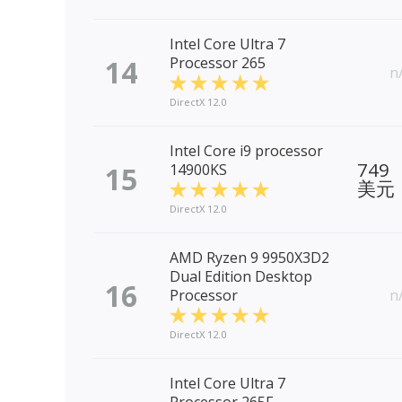
Intel Core Ultra 7
14
Processor 265
n
DirectX 12.0
Intel Core i9 processor
749
15
14900KS
美元
DirectX 12.0
AMD Ryzen 9 9950X3D2
Dual Edition Desktop
16
Processor
n
DirectX 12.0
Intel Core Ultra 7