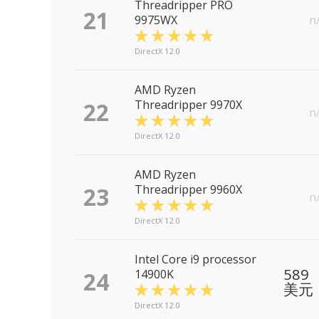
Threadripper PRO
21
9975WX
n
DirectX 12.0
AMD Ryzen
22
Threadripper 9970X
n
DirectX 12.0
AMD Ryzen
23
Threadripper 9960X
n
DirectX 12.0
Intel Core i9 processor
589
24
14900K
美元
DirectX 12.0