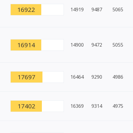
16922
14919
9487
5065
16914
14900
9472
5055
17697
16464
9290
4986
17402
16369
9314
4975