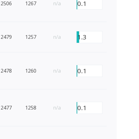
0.1
2506
1267
n/a
1.3
2479
1257
n/a
0.1
2478
1260
n/a
0.1
2477
1258
n/a