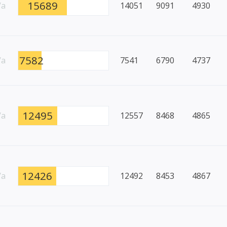
15689
/a
14051
9091
4930
7582
/a
7541
6790
4737
12495
/a
12557
8468
4865
12426
/a
12492
8453
4867