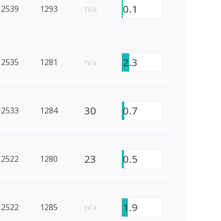
0.1
2539
1293
n/a
2.3
2535
1281
n/a
30
0.7
2533
1284
23
0.5
2522
1280
1.9
2522
1285
n/a