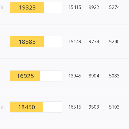
19323
/a
15415
9922
5274
18885
15149
9774
5240
16925
13945
8904
5083
18450
/a
16515
9503
5103