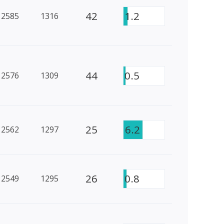
42
1.2
2585
1316
44
0.5
2576
1309
25
6.2
2562
1297
26
0.8
2549
1295