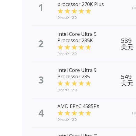
1
processor 270K Plus
n
DirectX 12.0
Intel Core Ultra 9
589
2
Processor 285K
美元
DirectX 12.0
Intel Core Ultra 9
549
3
Processor 285
美元
DirectX 12.0
AMD EPYC 4585PX
4
n
DirectX 12.0