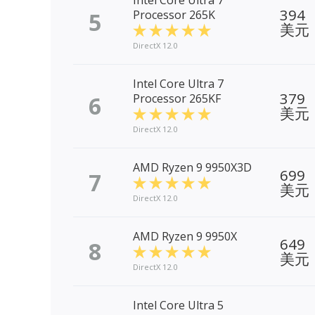
Intel Core Ultra 7
394
5
Processor 265K
美元
DirectX 12.0
Intel Core Ultra 7
379
6
Processor 265KF
美元
DirectX 12.0
AMD Ryzen 9 9950X3D
699
7
美元
DirectX 12.0
AMD Ryzen 9 9950X
649
8
美元
DirectX 12.0
Intel Core Ultra 5