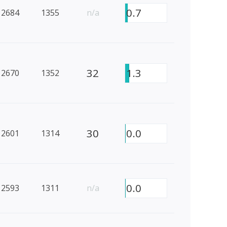
0.7
2684
1355
n/a
32
1.3
2670
1352
30
0.0
2601
1314
0.0
2593
1311
n/a