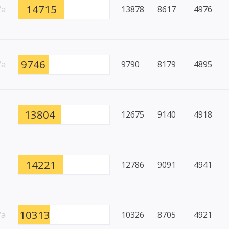
14715
/a
13878
8617
4976
9746
/a
9790
8179
4895
13804
12675
9140
4918
14221
12786
9091
4941
10313
/a
10326
8705
4921