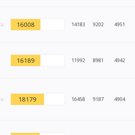
16008
/a
14183
9202
4951
16189
11992
8981
4942
18179
/a
16458
9187
4904