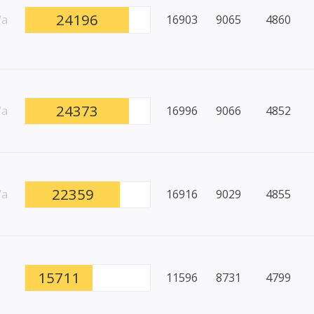
24196
/a
16903
9065
4860
24373
/a
16996
9066
4852
22359
/a
16916
9029
4855
15711
11596
8731
4799