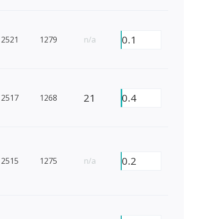
0.1
2521
1279
n/a
21
0.4
2517
1268
0.2
2515
1275
n/a