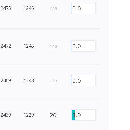
0.0
2475
1246
n/a
0.0
2472
1245
n/a
0.0
2469
1243
n/a
26
1.9
2439
1229