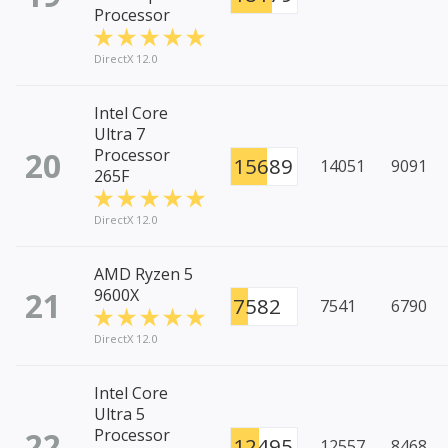
Processor
DirectX 12.0
Intel Core
Ultra 7
20
Processor
15689
14051
9091
265F
DirectX 12.0
AMD Ryzen 5
21
9600X
7582
7541
6790
DirectX 12.0
Intel Core
Ultra 5
22
Processor
12495
12557
8468