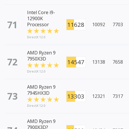
Intel Core i9-
12900K
71
11628
Processor
10092
7703
DirectX 12.0
AMD Ryzen 9
72
7950X3D
14547
13138
7658
DirectX 12.0
AMD Ryzen 9
73
7945HX3D
13303
12321
7317
DirectX 12.0
AMD Ryzen 9
7900X3D?