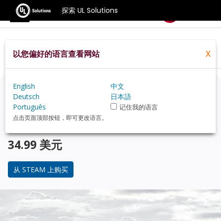
探索 UL Solutions
基准测试
以您偏好的语言查看网站
X
Home
Zh Hans
Compare
Best Cpus
English
中文
正在考虑升级？
Deutsch
日本語
Português
记住我的语言
使用 3DMark 游戏玩家的基准测试，来了解您的 PC 与 受
点击页面顶部按钮，即可更改语言。
欢迎的 CPU 在性能上的对比。
34.99 美元
从 STEAM 上购买