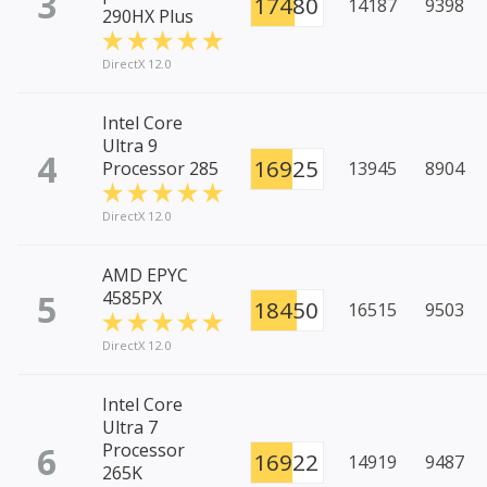
3
17480
14187
9398
290HX Plus
DirectX 12.0
Intel Core
Ultra 9
4
16925
Processor 285
13945
8904
DirectX 12.0
AMD EPYC
5
4585PX
18450
16515
9503
DirectX 12.0
Intel Core
Ultra 7
6
Processor
16922
14919
9487
265K