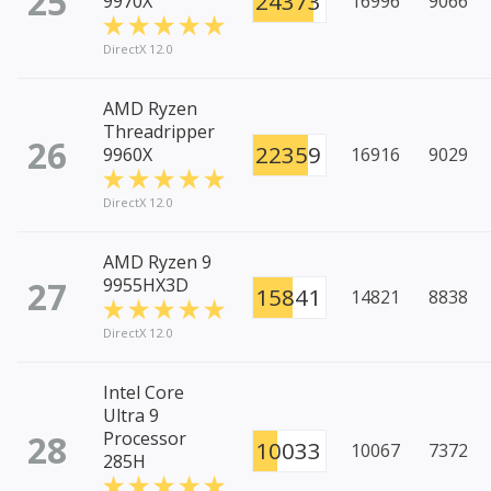
25
24373
9970X
16996
9066
DirectX 12.0
AMD Ryzen
Threadripper
26
22359
9960X
16916
9029
DirectX 12.0
AMD Ryzen 9
27
9955HX3D
15841
14821
8838
DirectX 12.0
Intel Core
Ultra 9
28
Processor
10033
10067
7372
285H