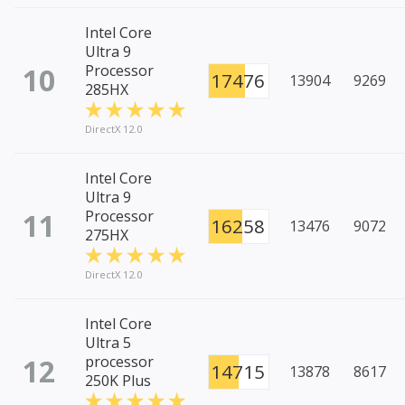
Intel Core
Ultra 9
10
Processor
17476
13904
9269
285HX
DirectX 12.0
Intel Core
Ultra 9
11
Processor
16258
13476
9072
275HX
DirectX 12.0
Intel Core
Ultra 5
12
processor
14715
13878
8617
250K Plus