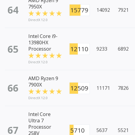
AMD Ryzen 9
64
7950X
15779
14092
7921
DirectX 12.0
Intel Core i9-
13980HX
65
12110
Processor
9233
6892
DirectX 12.0
AMD Ryzen 9
66
7900X
12509
11171
7826
DirectX 12.0
Intel Core
Ultra 7
67
Processor
5710
5637
5521
258V