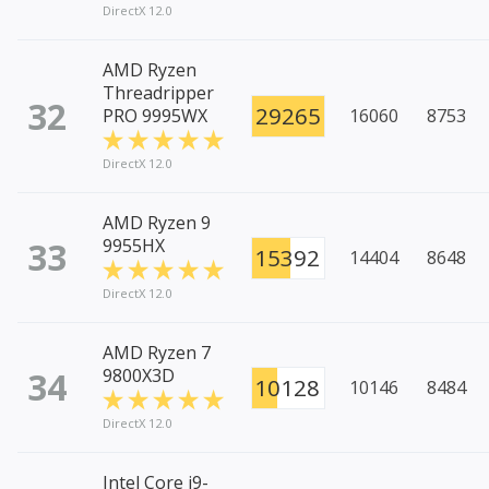
DirectX 12.0
AMD Ryzen
Threadripper
32
29265
PRO 9995WX
16060
8753
DirectX 12.0
AMD Ryzen 9
33
9955HX
15392
14404
8648
DirectX 12.0
AMD Ryzen 7
34
9800X3D
10128
10146
8484
DirectX 12.0
Intel Core i9-