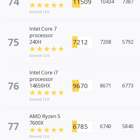
74
11509
10434
7387
DirectX 12.0
Intel Core 7
processor
75
7212
240H
7208
5792
DirectX 12.0
Intel Core i7
processor
76
9670
14650HX
8671
6773
DirectX 12.0
AMD Ryzen 5
77
7600X
6785
6740
5840
DirectX 12.0