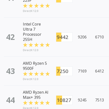
225F
DirectX 12.0
Intel Core
Ultra 7
42
Processor
9442
9206
6710
255H
DirectX 12.0
AMD Ryzen 5
43
9500F
7250
7169
6412
DirectX 12.0
AMD Ryzen AI
44
Max+ 395
10827
9245
7513
DirectX 12.0