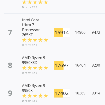
DirectX 12.0
Intel Core
Ultra 7
7
Processor
16914
14900
9472
265KF
DirectX 12.0
AMD Ryzen 9
8
9950X3D
17697
16464
9290
DirectX 12.0
AMD Ryzen 9
9
9950X
17402
16369
9314
DirectX 12.0