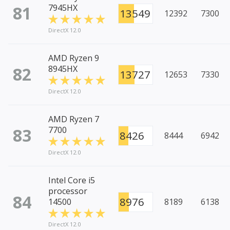
81
7945HX
13549
12392
7300
DirectX 12.0
AMD Ryzen 9
82
8945HX
13727
12653
7330
DirectX 12.0
AMD Ryzen 7
83
7700
8426
8444
6942
DirectX 12.0
Intel Core i5
processor
84
8976
14500
8189
6138
DirectX 12.0