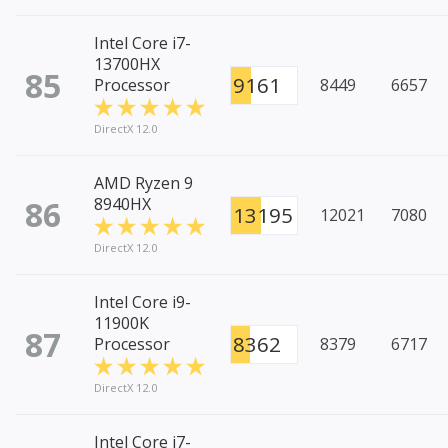
Intel Core i7-
13700HX
85
9161
Processor
8449
6657
DirectX 12.0
AMD Ryzen 9
86
8940HX
13195
12021
7080
DirectX 12.0
Intel Core i9-
11900K
87
8362
Processor
8379
6717
DirectX 12.0
Intel Core i7-