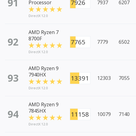
91
7926
Processor
7937
6207
DirectX 12.0
AMD Ryzen 7
92
8700F
7765
7779
6502
DirectX 12.0
AMD Ryzen 9
93
7940HX
13391
12303
7055
DirectX 12.0
AMD Ryzen 9
94
7845HX
11158
10079
7140
DirectX 12.0