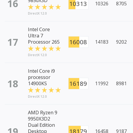
16
9850X3D
10313
10326
8705
DirectX 12.0
Intel Core
Ultra 7
17
16008
Processor 265
14183
9202
DirectX 12.0
Intel Core i9
processor
18
16189
14900KS
11992
8981
DirectX 12.0
AMD Ryzen 9
9950X3D2
Dual Edition
19
18179
Desktop
16458
9187