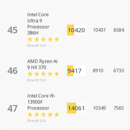
Intel Core
Ultra 9
45
Processor
10420
10431
6584
386H
DirectX 12.0
AMD Ryzen AI
46
9 HX 370
9417
8910
6733
DirectX 12.0
Intel Core i9-
13900F
47
14061
Processor
10349
7565
DirectX 12.0