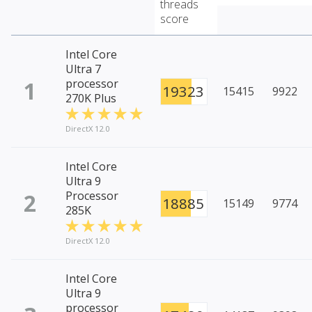
threads
score
Intel Core
Ultra 7
1
processor
19323
15415
9922
270K Plus
DirectX 12.0
Intel Core
Ultra 9
2
Processor
18885
15149
9774
285K
DirectX 12.0
Intel Core
Ultra 9
processor