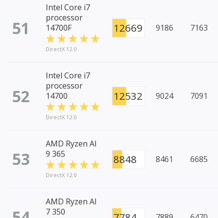
Intel Core i7
processor
51
12669
14700F
9186
7163
DirectX 12.0
Intel Core i7
processor
52
12532
14700
9024
7091
DirectX 12.0
AMD Ryzen AI
53
9 365
8848
8461
6685
DirectX 12.0
AMD Ryzen AI
54
7 350
7784
7889
6470