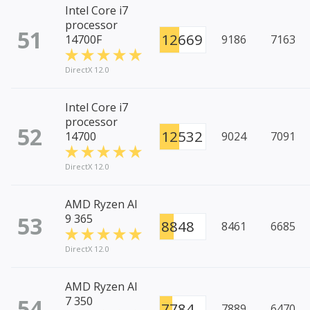
Intel Core i7
processor
51
12669
14700F
9186
7163
DirectX 12.0
Intel Core i7
processor
52
12532
14700
9024
7091
DirectX 12.0
AMD Ryzen AI
53
9 365
8848
8461
6685
DirectX 12.0
AMD Ryzen AI
54
7 350
7784
7889
6470