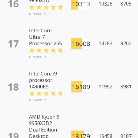
16
9850X3D
10313
10326
8705
DirectX 12.0
Intel Core
Ultra 7
17
16008
Processor 265
14183
9202
DirectX 12.0
Intel Core i9
processor
18
16189
14900KS
11992
8981
DirectX 12.0
AMD Ryzen 9
9950X3D2
Dual Edition
19
18179
Desktop
16458
9187