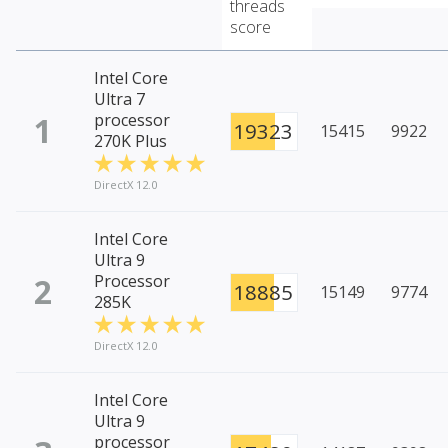
threads
score
Intel Core
Ultra 7
1
processor
19323
15415
9922
270K Plus
DirectX 12.0
Intel Core
Ultra 9
2
Processor
18885
15149
9774
285K
DirectX 12.0
Intel Core
Ultra 9
processor