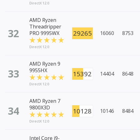
DirectX 12.0
AMD Ryzen
Threadripper
32
29265
PRO 9995WX
16060
8753
DirectX 12.0
AMD Ryzen 9
33
9955HX
15392
14404
8648
DirectX 12.0
AMD Ryzen 7
34
9800X3D
10128
10146
8484
DirectX 12.0
Intel Core i9-