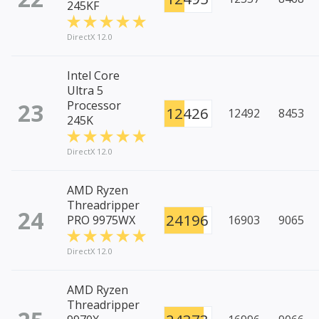
245KF
DirectX 12.0
Intel Core
Ultra 5
23
Processor
12426
12492
8453
245K
DirectX 12.0
AMD Ryzen
Threadripper
24
24196
PRO 9975WX
16903
9065
DirectX 12.0
AMD Ryzen
Threadripper