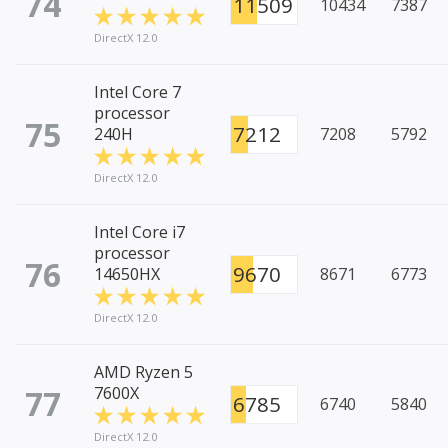
74
11509
10434
7387
DirectX 12.0
Intel Core 7
processor
75
7212
240H
7208
5792
DirectX 12.0
Intel Core i7
processor
76
9670
14650HX
8671
6773
DirectX 12.0
AMD Ryzen 5
77
7600X
6785
6740
5840
DirectX 12.0