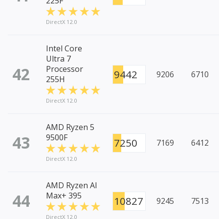
225F
DirectX 12.0
Intel Core
Ultra 7
42
Processor
9442
9206
6710
255H
DirectX 12.0
AMD Ryzen 5
43
9500F
7250
7169
6412
DirectX 12.0
AMD Ryzen AI
44
Max+ 395
10827
9245
7513
DirectX 12.0