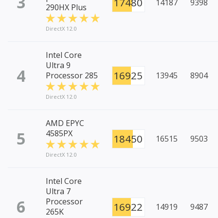
3
17480
14187
9398
290HX Plus
DirectX 12.0
Intel Core
Ultra 9
4
16925
Processor 285
13945
8904
DirectX 12.0
AMD EPYC
5
4585PX
18450
16515
9503
DirectX 12.0
Intel Core
Ultra 7
6
Processor
16922
14919
9487
265K