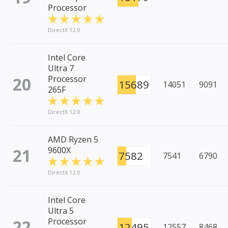
Processor
DirectX 12.0
Intel Core
Ultra 7
20
Processor
15689
14051
9091
265F
DirectX 12.0
AMD Ryzen 5
21
9600X
7582
7541
6790
DirectX 12.0
Intel Core
Ultra 5
22
Processor
12495
12557
8468