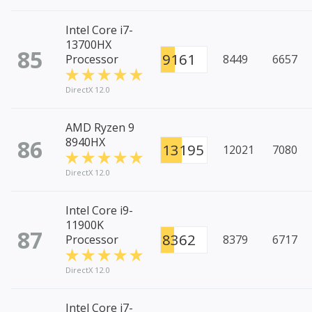
Intel Core i7-
13700HX
85
9161
Processor
8449
6657
DirectX 12.0
AMD Ryzen 9
86
8940HX
13195
12021
7080
DirectX 12.0
Intel Core i9-
11900K
87
8362
Processor
8379
6717
DirectX 12.0
Intel Core i7-