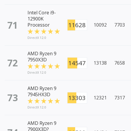
Intel Core i9-
12900K
71
11628
Processor
10092
7703
DirectX 12.0
AMD Ryzen 9
72
7950X3D
14547
13138
7658
DirectX 12.0
AMD Ryzen 9
73
7945HX3D
13303
12321
7317
DirectX 12.0
AMD Ryzen 9
7900X3D?