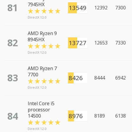
81
7945HX
13549
12392
7300
DirectX 12.0
AMD Ryzen 9
82
8945HX
13727
12653
7330
DirectX 12.0
AMD Ryzen 7
83
7700
8426
8444
6942
DirectX 12.0
Intel Core i5
processor
84
8976
14500
8189
6138
DirectX 12.0