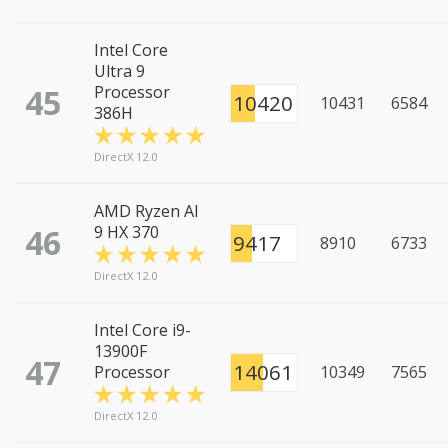
Intel Core
Ultra 9
45
Processor
10420
10431
6584
386H
DirectX 12.0
AMD Ryzen AI
46
9 HX 370
9417
8910
6733
DirectX 12.0
Intel Core i9-
13900F
47
14061
Processor
10349
7565
DirectX 12.0