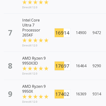
DirectX 12.0
Intel Core
Ultra 7
7
Processor
16914
14900
9472
265KF
DirectX 12.0
AMD Ryzen 9
8
9950X3D
17697
16464
9290
DirectX 12.0
AMD Ryzen 9
9
9950X
17402
16369
9314
DirectX 12.0