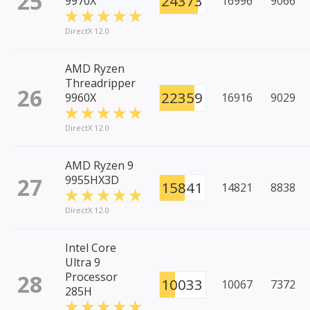
25
24373
9970X
16996
9066
DirectX 12.0
AMD Ryzen
Threadripper
26
22359
9960X
16916
9029
DirectX 12.0
AMD Ryzen 9
27
9955HX3D
15841
14821
8838
DirectX 12.0
Intel Core
Ultra 9
28
Processor
10033
10067
7372
285H