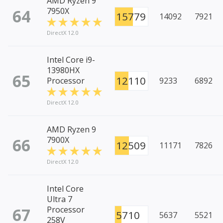
AMD Ryzen 9
64
7950X
15779
14092
7921
DirectX 12.0
Intel Core i9-
13980HX
65
12110
Processor
9233
6892
DirectX 12.0
AMD Ryzen 9
66
7900X
12509
11171
7826
DirectX 12.0
Intel Core
Ultra 7
67
Processor
5710
5637
5521
258V