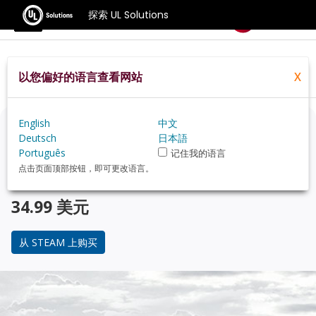
探索 UL Solutions
基准测试
以您偏好的语言查看网站
X
Home
Zh Hans
Compare
Best Cpus
English
中文
正在考虑升级？
Deutsch
日本語
Português
记住我的语言
使用 3DMark 游戏玩家的基准测试，来了解您的 PC 与 受
点击页面顶部按钮，即可更改语言。
欢迎的 CPU 在性能上的对比。
34.99 美元
从 STEAM 上购买