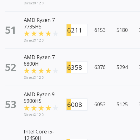
DirectX 12.0
AMD Ryzen 7
51
7735HS
6211
6153
5180
DirectX 12.0
AMD Ryzen 7
52
6800H
6358
6376
5294
DirectX 12.0
AMD Ryzen 9
53
5900HS
6008
6053
5125
DirectX 12.0
Intel Core i5-
12450H