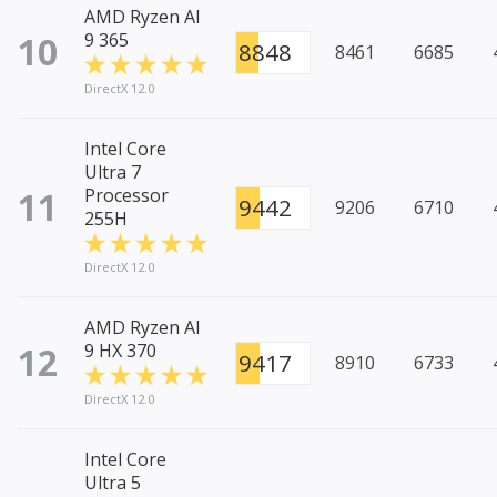
AMD Ryzen AI
10
9 365
8848
8461
6685
DirectX 12.0
Intel Core
Ultra 7
11
Processor
9442
9206
6710
255H
DirectX 12.0
AMD Ryzen AI
12
9 HX 370
9417
8910
6733
DirectX 12.0
Intel Core
Ultra 5