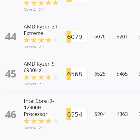
DirectX 12.0
AMD Ryzen Z1
44
Extreme
6079
6076
5201
DirectX 12.0
AMD Ryzen 9
45
6900HX
6568
6525
5465
DirectX 12.0
Intel Core i9-
12900H
46
6554
Processor
6204
4863
DirectX 12.0