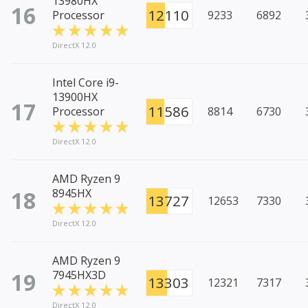
13980HX
16
12110
Processor
9233
6892
DirectX 12.0
Intel Core i9-
13900HX
17
11586
Processor
8814
6730
DirectX 12.0
AMD Ryzen 9
18
8945HX
13727
12653
7330
DirectX 12.0
AMD Ryzen 9
19
7945HX3D
13303
12321
7317
DirectX 12.0