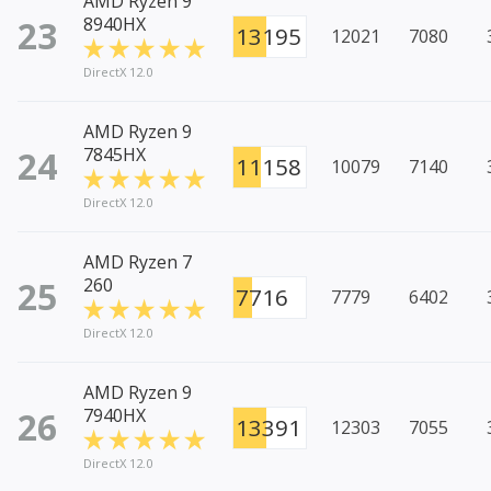
AMD Ryzen 9
23
8940HX
13195
12021
7080
DirectX 12.0
AMD Ryzen 9
24
7845HX
11158
10079
7140
DirectX 12.0
AMD Ryzen 7
25
260
7716
7779
6402
DirectX 12.0
AMD Ryzen 9
26
7940HX
13391
12303
7055
DirectX 12.0