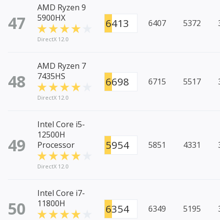
AMD Ryzen 9
47
5900HX
6413
6407
5372
DirectX 12.0
AMD Ryzen 7
48
7435HS
6698
6715
5517
DirectX 12.0
Intel Core i5-
12500H
49
5954
Processor
5851
4331
DirectX 12.0
Intel Core i7-
50
11800H
6354
6349
5195