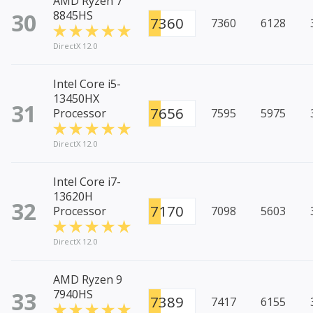
AMD Ryzen 7
30
8845HS
7360
7360
6128
DirectX 12.0
Intel Core i5-
13450HX
31
7656
Processor
7595
5975
DirectX 12.0
Intel Core i7-
13620H
32
7170
Processor
7098
5603
DirectX 12.0
AMD Ryzen 9
33
7940HS
7389
7417
6155