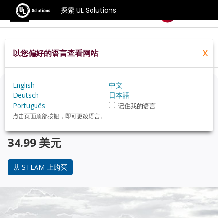
探索 UL Solutions
基准测试
以您偏好的语言查看网站
X
Home
Zh Hans
Compare
Best Cpus
English
中文
正在考虑升级？
Deutsch
日本語
Português
记住我的语言
使用 3DMark 游戏玩家的基准测试，来了解您的 PC 与 受
点击页面顶部按钮，即可更改语言。
欢迎的 CPU 在性能上的对比。
34.99 美元
从 STEAM 上购买