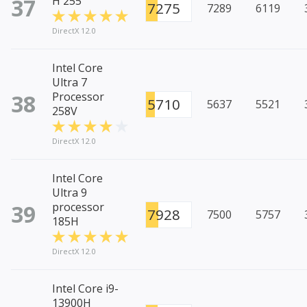
37
H 255
7275
7289
6119
DirectX 12.0
Intel Core
Ultra 7
38
Processor
5710
5637
5521
258V
DirectX 12.0
Intel Core
Ultra 9
39
processor
7928
7500
5757
185H
DirectX 12.0
Intel Core i9-
13900H