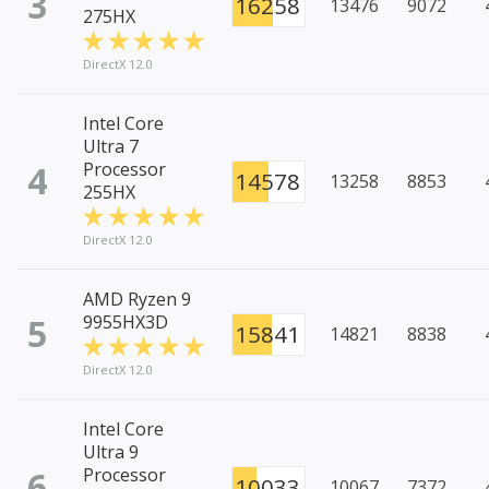
3
16258
13476
9072
275HX
DirectX 12.0
Intel Core
Ultra 7
4
Processor
14578
13258
8853
255HX
DirectX 12.0
AMD Ryzen 9
5
9955HX3D
15841
14821
8838
DirectX 12.0
Intel Core
Ultra 9
6
Processor
10033
10067
7372