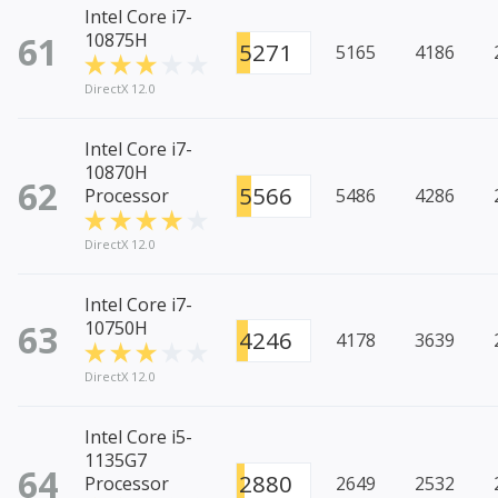
Intel Core i7-
61
10875H
5271
5165
4186
DirectX 12.0
Intel Core i7-
10870H
62
5566
Processor
5486
4286
DirectX 12.0
Intel Core i7-
63
10750H
4246
4178
3639
DirectX 12.0
Intel Core i5-
1135G7
64
2880
Processor
2649
2532