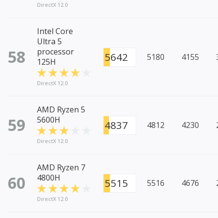
DirectX 12.0
Intel Core
Ultra 5
58
processor
5642
5180
4155
125H
DirectX 12.0
AMD Ryzen 5
59
5600H
4837
4812
4230
DirectX 12.0
AMD Ryzen 7
60
4800H
5515
5516
4676
DirectX 12.0