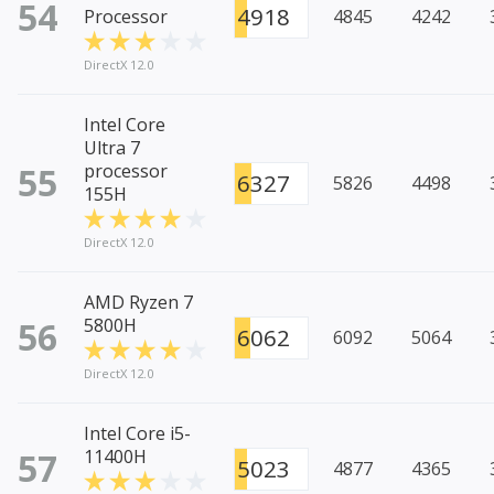
54
4918
Processor
4845
4242
DirectX 12.0
Intel Core
Ultra 7
55
processor
6327
5826
4498
155H
DirectX 12.0
AMD Ryzen 7
56
5800H
6062
6092
5064
DirectX 12.0
Intel Core i5-
57
11400H
5023
4877
4365