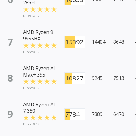
285H
DirectX 12.0
AMD Ryzen 9
7
9955HX
15392
14404
8648
DirectX 12.0
AMD Ryzen AI
8
Max+ 395
10827
9245
7513
DirectX 12.0
AMD Ryzen AI
9
7 350
7784
7889
6470
DirectX 12.0