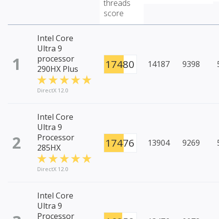
threads
score
Intel Core
Ultra 9
1
processor
17480
14187
9398
290HX Plus
DirectX 12.0
Intel Core
Ultra 9
2
Processor
17476
13904
9269
285HX
DirectX 12.0
Intel Core
Ultra 9
Processor