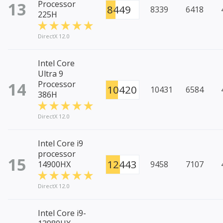
13
Processor
8449
8339
6418
225H
DirectX 12.0
Intel Core
Ultra 9
14
Processor
10420
10431
6584
386H
DirectX 12.0
Intel Core i9
processor
15
12443
14900HX
9458
7107
DirectX 12.0
Intel Core i9-