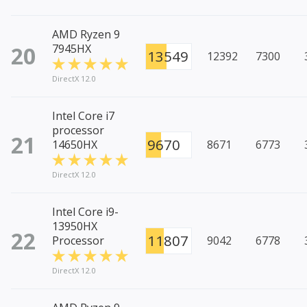
AMD Ryzen 9
20
7945HX
13549
12392
7300
DirectX 12.0
Intel Core i7
processor
21
9670
14650HX
8671
6773
DirectX 12.0
Intel Core i9-
13950HX
22
11807
Processor
9042
6778
DirectX 12.0