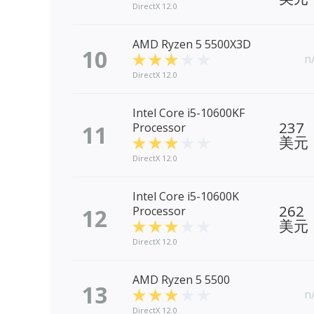
DirectX 12.0
AMD Ryzen 5 5500X3D
10
n
DirectX 12.0
Intel Core i5-10600KF
237
11
Processor
美元
DirectX 12.0
Intel Core i5-10600K
262
12
Processor
美元
DirectX 12.0
AMD Ryzen 5 5500
13
n
DirectX 12.0