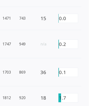
15
0.0
1471
743
0.2
1747
949
n/a
36
0.1
1703
869
18
1.7
1812
920