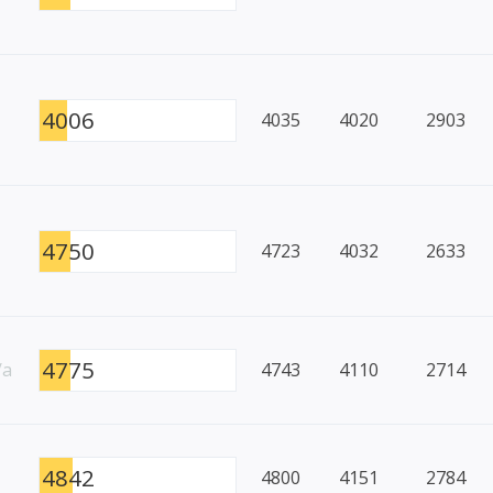
4006
4035
4020
2903
4750
4723
4032
2633
4775
/a
4743
4110
2714
4842
4800
4151
2784