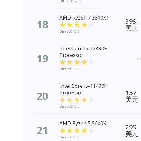
DirectX 12.0
AMD Ryzen 7 3800XT
399
18
美元
DirectX 12.0
Intel Core i5-12490F
19
Processor
n
DirectX 12.0
Intel Core i5-11400F
157
20
Processor
美元
DirectX 12.0
AMD Ryzen 5 5600X
299
21
美元
DirectX 12.0