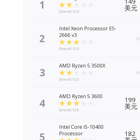
149
1
美元
DirectX 12.0
Intel Xeon Processor E5-
2
2666 v3
n
DirectX 12.0
AMD Ryzen 5 3500X
3
n
DirectX 12.0
AMD Ryzen 5 3600
199
4
美元
DirectX 12.0
Intel Core i5-10400
182
5
Processor