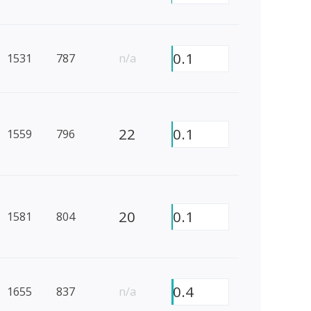
0.1
1531
787
n/a
22
0.1
1559
796
20
0.1
1581
804
0.4
1655
837
n/a