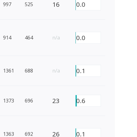
16
0.0
997
525
0.0
914
464
n/a
0.1
1361
688
n/a
23
0.6
1373
696
26
0.1
1363
692