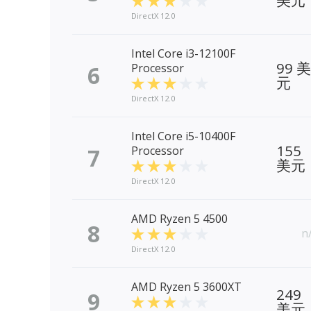
美元
DirectX 12.0
Intel Core i3-12100F
99 美
6
Processor
元
DirectX 12.0
Intel Core i5-10400F
155
7
Processor
美元
DirectX 12.0
AMD Ryzen 5 4500
8
n
DirectX 12.0
AMD Ryzen 5 3600XT
249
9
美元