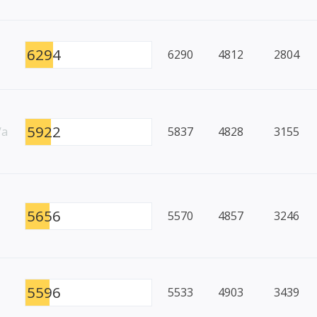
6294
6290
4812
2804
5922
/a
5837
4828
3155
5656
5570
4857
3246
5596
5533
4903
3439