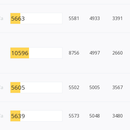
5663
/a
5581
4933
3391
10596
8756
4997
2660
5605
/a
5502
5005
3567
5639
/a
5573
5048
3480