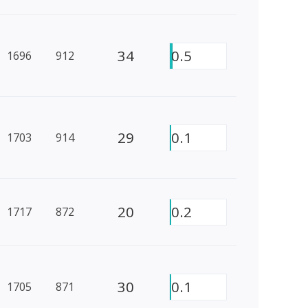
34
0.5
1696
912
29
0.1
1703
914
20
0.2
1717
872
30
0.1
1705
871