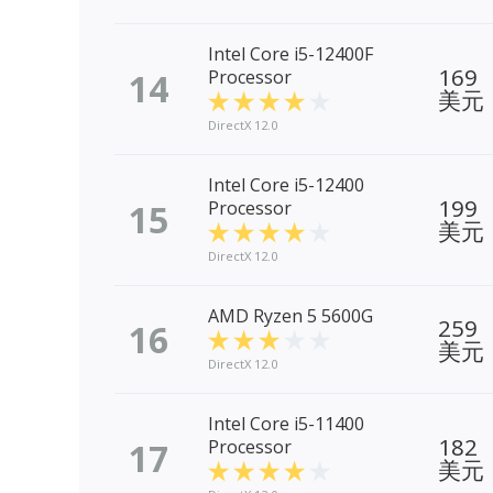
Intel Core i5-12400F
169
14
Processor
美元
DirectX 12.0
Intel Core i5-12400
199
15
Processor
美元
DirectX 12.0
AMD Ryzen 5 5600G
259
16
美元
DirectX 12.0
Intel Core i5-11400
182
17
Processor
美元