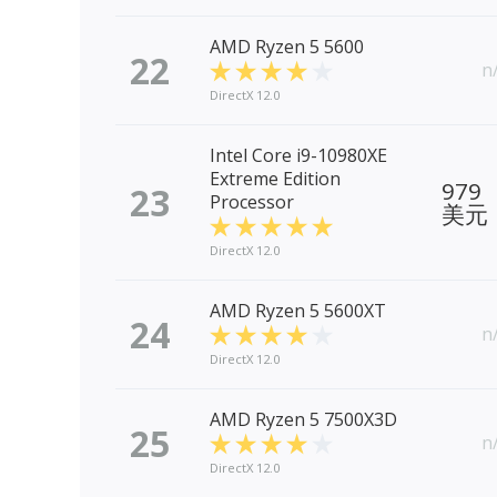
AMD Ryzen 5 5600
22
n
DirectX 12.0
Intel Core i9-10980XE
Extreme Edition
979
23
Processor
美元
DirectX 12.0
AMD Ryzen 5 5600XT
24
n
DirectX 12.0
AMD Ryzen 5 7500X3D
25
n
DirectX 12.0