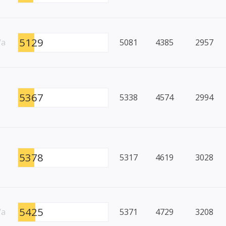
5129
/a
5081
4385
2957
5367
5338
4574
2994
5378
5317
4619
3028
5425
/a
5371
4729
3208