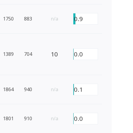
0.9
1750
883
n/a
10
0.0
1389
704
0.1
1864
940
n/a
0.0
1801
910
n/a