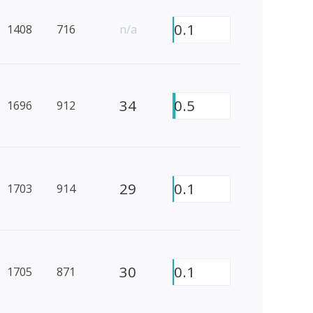
0.1
1408
716
n/a
34
0.5
1696
912
29
0.1
1703
914
30
0.1
1705
871