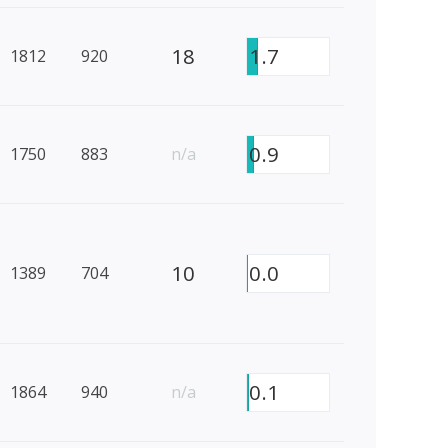
18
1.7
1812
920
0.9
1750
883
n/a
10
0.0
1389
704
0.1
1864
940
n/a