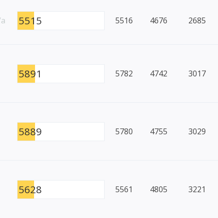
5515
/a
5516
4676
2685
5891
5782
4742
3017
5889
5780
4755
3029
5628
5561
4805
3221