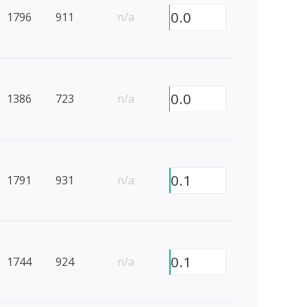
0.0
1796
911
n/a
0.0
1386
723
n/a
0.1
1791
931
n/a
0.1
1744
924
n/a