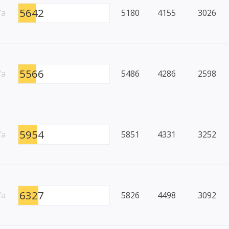
5642
/a
5180
4155
3026
5566
/a
5486
4286
2598
5954
/a
5851
4331
3252
6327
/a
5826
4498
3092