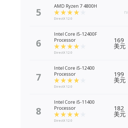
AMD Ryzen 7 4800H
5
n
DirectX 12.0
Intel Core i5-12400F
169
6
Processor
美元
DirectX 12.0
Intel Core i5-12400
199
7
Processor
美元
DirectX 12.0
Intel Core i5-11400
182
8
Processor
美元
DirectX 12.0