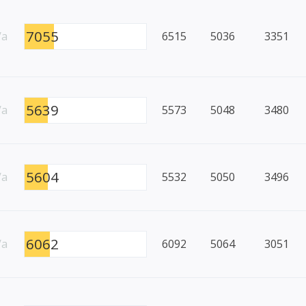
7055
/a
6515
5036
3351
5639
/a
5573
5048
3480
5604
/a
5532
5050
3496
6062
/a
6092
5064
3051