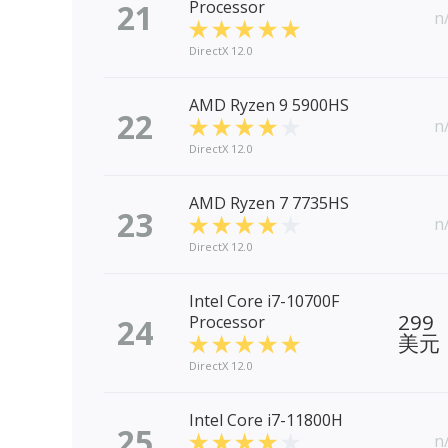
21
Processor
n
DirectX 12.0
AMD Ryzen 9 5900HS
22
n
DirectX 12.0
AMD Ryzen 7 7735HS
23
n
DirectX 12.0
Intel Core i7-10700F
299
24
Processor
美元
DirectX 12.0
Intel Core i7-11800H
25
n