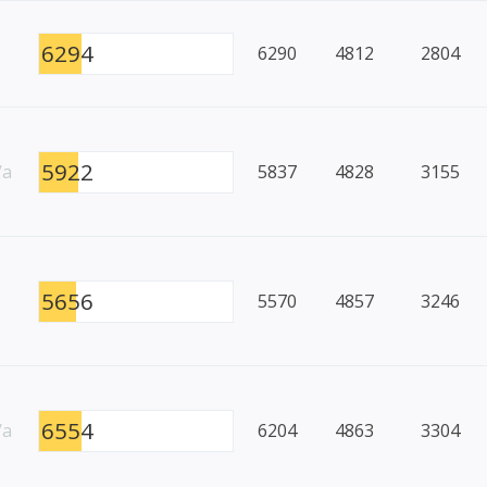
6294
6290
4812
2804
5922
/a
5837
4828
3155
5656
5570
4857
3246
6554
/a
6204
4863
3304