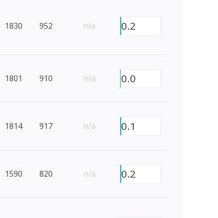
0.2
1830
952
n/a
0.0
1801
910
n/a
0.1
1814
917
n/a
0.2
1590
820
n/a