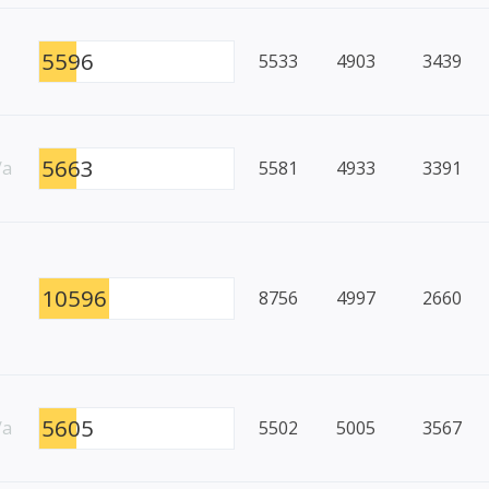
5596
5533
4903
3439
5663
/a
5581
4933
3391
10596
8756
4997
2660
5605
/a
5502
5005
3567