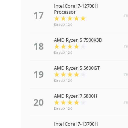
Intel Core i7-12700H
17
Processor
n
DirectX 12.0
AMD Ryzen 5 7500X3D
18
n
DirectX 12.0
AMD Ryzen 5 5600GT
19
n
DirectX 12.0
AMD Ryzen 7 5800H
20
n
DirectX 12.0
Intel Core i7-13700H