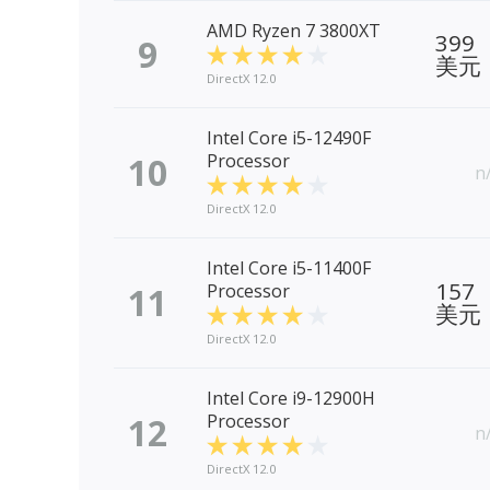
AMD Ryzen 7 3800XT
399
9
美元
DirectX 12.0
Intel Core i5-12490F
10
Processor
n
DirectX 12.0
Intel Core i5-11400F
157
11
Processor
美元
DirectX 12.0
Intel Core i9-12900H
12
Processor
n
DirectX 12.0