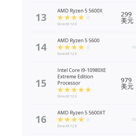
AMD Ryzen 5 5600X
299
13
美元
DirectX 12.0
AMD Ryzen 5 5600
14
n
DirectX 12.0
Intel Core i9-10980XE
Extreme Edition
979
15
Processor
美元
DirectX 12.0
AMD Ryzen 5 5600XT
16
n
DirectX 12.0