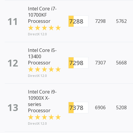
Intel Core i7-
10700KF
11
7288
Processor
7298
5762
DirectX 12.0
Intel Core i5-
13400
12
7298
Processor
7307
5668
DirectX 12.0
Intel Core i9-
10900X X-
13
series
7378
6906
5208
Processor
DirectX 12.0