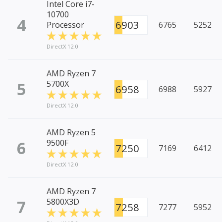
Intel Core i7-
10700
4
6903
Processor
6765
5252
DirectX 12.0
AMD Ryzen 7
5
5700X
6958
6988
5927
DirectX 12.0
AMD Ryzen 5
6
9500F
7250
7169
6412
DirectX 12.0
AMD Ryzen 7
7
5800X3D
7258
7277
5952