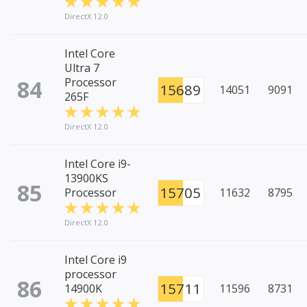
DirectX 12.0
Intel Core
Ultra 7
84
Processor
15689
14051
9091
265F
DirectX 12.0
Intel Core i9-
13900KS
85
15705
Processor
11632
8795
DirectX 12.0
Intel Core i9
processor
86
15711
14900K
11596
8731