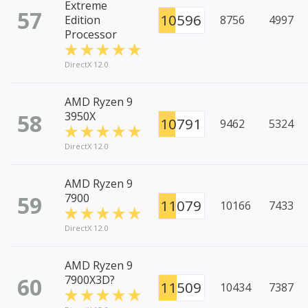
Extreme
57
10596
Edition
8756
4997
Processor
DirectX 12.0
AMD Ryzen 9
58
3950X
10791
9462
5324
DirectX 12.0
AMD Ryzen 9
59
7900
11079
10166
7433
DirectX 12.0
AMD Ryzen 9
60
7900X3D?
11509
10434
7387