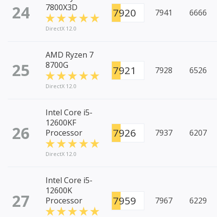
24
7800X3D
7920
7941
6666
DirectX 12.0
AMD Ryzen 7
25
8700G
7921
7928
6526
DirectX 12.0
Intel Core i5-
12600KF
26
7926
Processor
7937
6207
DirectX 12.0
Intel Core i5-
12600K
27
7959
Processor
7967
6229