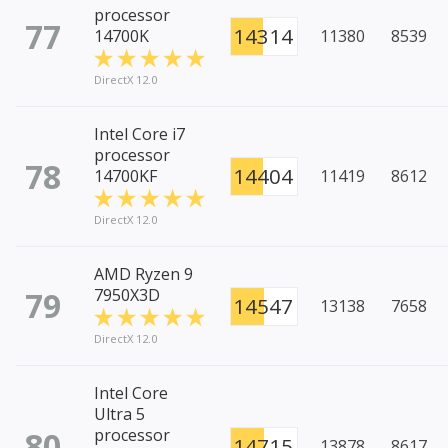
processor
77
14314
14700K
11380
8539
DirectX 12.0
Intel Core i7
processor
78
14404
14700KF
11419
8612
DirectX 12.0
AMD Ryzen 9
79
7950X3D
14547
13138
7658
DirectX 12.0
Intel Core
Ultra 5
80
processor
14715
13878
8617