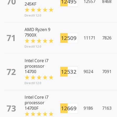
70
12495
12557
8468
245KF
DirectX 12.0
AMD Ryzen 9
71
7900X
12509
11171
7826
DirectX 12.0
Intel Core i7
processor
72
12532
14700
9024
7091
DirectX 12.0
Intel Core i7
processor
73
12669
14700F
9186
7163