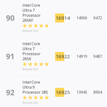
Intel Core
Ultra 7
90
Processor
16914
14900
9472
265KF
DirectX 12.0
Intel Core
Ultra 7
91
Processor
16922
14919
9487
265K
DirectX 12.0
Intel Core
Ultra 9
92
16925
Processor 285
13945
8904
DirectX 12.0