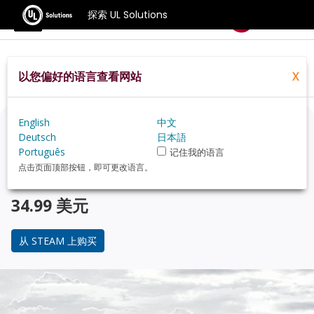
探索 UL Solutions
基准测试
以您偏好的语言查看网站
X
Home
Zh Hans
Compare
Best Cpus
English
中文
正在考虑升级？
Deutsch
日本語
Português
记住我的语言
使用 3DMark 游戏玩家的基准测试，来了解您的 PC 与 受
点击页面顶部按钮，即可更改语言。
欢迎的 CPU 在性能上的对比。
34.99 美元
从 STEAM 上购买