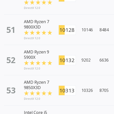
DirectX 12.0
AMD Ryzen 7
51
9800X3D
10128
10146
8484
DirectX 12.0
AMD Ryzen 9
52
5900X
10132
9202
6636
DirectX 12.0
AMD Ryzen 7
53
9850X3D
10313
10326
8705
DirectX 12.0
Intel Core i5