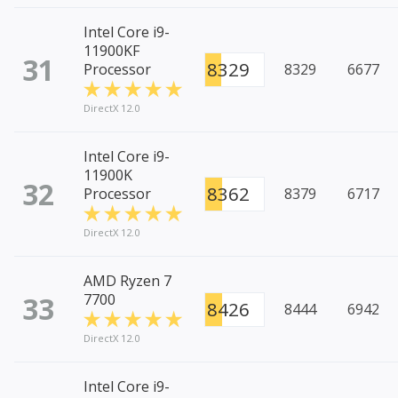
Intel Core i9-
11900KF
31
8329
Processor
8329
6677
DirectX 12.0
Intel Core i9-
11900K
32
8362
Processor
8379
6717
DirectX 12.0
AMD Ryzen 7
33
7700
8426
8444
6942
DirectX 12.0
Intel Core i9-