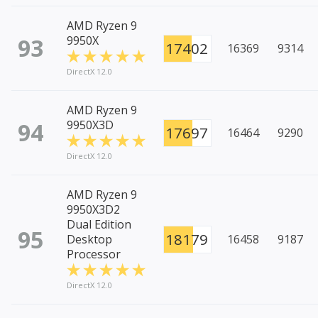
AMD Ryzen 9
93
9950X
17402
16369
9314
DirectX 12.0
AMD Ryzen 9
94
9950X3D
17697
16464
9290
DirectX 12.0
AMD Ryzen 9
9950X3D2
Dual Edition
95
18179
Desktop
16458
9187
Processor
DirectX 12.0