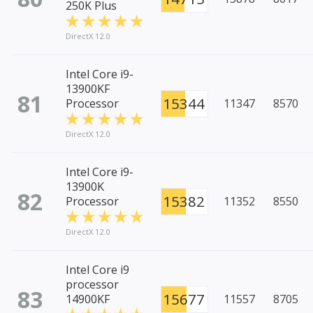
250K Plus
DirectX 12.0
Intel Core i9-
13900KF
81
15344
Processor
11347
8570
DirectX 12.0
Intel Core i9-
13900K
82
15382
Processor
11352
8550
DirectX 12.0
Intel Core i9
processor
83
15677
14900KF
11557
8705