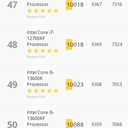
47
10018
Processor
9367
7316
DirectX 12.0
Intel Core i7-
12700KF
48
10018
Processor
9369
7324
DirectX 12.0
Intel Core i5-
13600K
49
10023
Processor
9308
7053
DirectX 12.0
Intel Core i5-
13600KF
50
10088
Processor
9359
7068