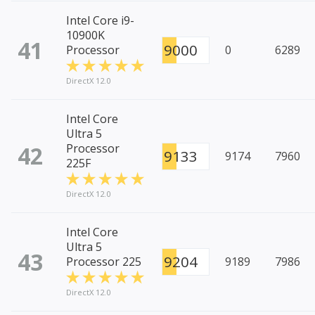
Intel Core i9-
10900K
41
9000
Processor
0
6289
DirectX 12.0
Intel Core
Ultra 5
42
Processor
9133
9174
7960
225F
DirectX 12.0
Intel Core
Ultra 5
43
9204
Processor 225
9189
7986
DirectX 12.0