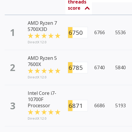
threads
score
AMD Ryzen 7
1
5700X3D
6750
6766
5536
DirectX 12.0
AMD Ryzen 5
2
7600X
6785
6740
5840
DirectX 12.0
Intel Core i7-
10700F
3
6871
Processor
6686
5193
DirectX 12.0