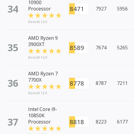
10900
34
8471
Processor
7927
5956
DirectX 12.0
AMD Ryzen 9
35
3900XT
8589
7674
5265
DirectX 12.0
AMD Ryzen 7
36
7700X
8778
8787
7211
DirectX 12.0
Intel Core i9-
10850K
37
8818
Processor
8223
6177