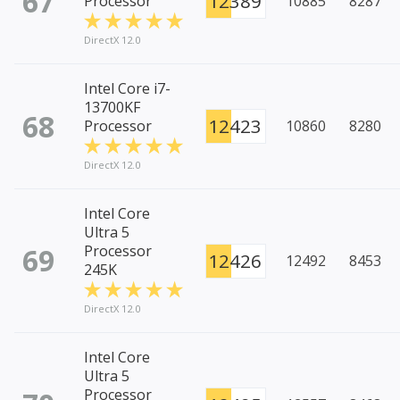
67
12389
Processor
10885
8287
DirectX 12.0
Intel Core i7-
13700KF
68
12423
Processor
10860
8280
DirectX 12.0
Intel Core
Ultra 5
69
Processor
12426
12492
8453
245K
DirectX 12.0
Intel Core
Ultra 5
Processor