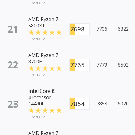
DirectX 12.0
AMD Ryzen 7
21
5800XT
7698
7706
6322
DirectX 12.0
AMD Ryzen 7
22
8700F
7765
7779
6502
DirectX 12.0
Intel Core i5
processor
23
7854
14490F
7858
6020
DirectX 12.0
AMD Ryzen 7