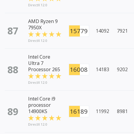
DirectX 12.0
AMD Ryzen 9
87
7950X
15779
14092
7921
DirectX 12.0
Intel Core
Ultra 7
88
16008
Processor 265
14183
9202
DirectX 12.0
Intel Core i9
processor
89
16189
14900KS
11992
8981
DirectX 12.0