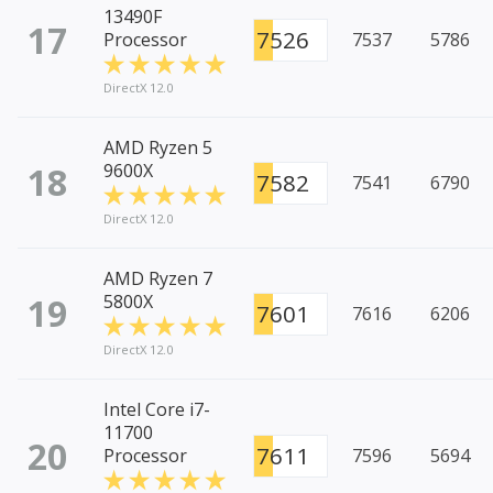
13490F
17
7526
Processor
7537
5786
DirectX 12.0
AMD Ryzen 5
18
9600X
7582
7541
6790
DirectX 12.0
AMD Ryzen 7
19
5800X
7601
7616
6206
DirectX 12.0
Intel Core i7-
11700
20
7611
Processor
7596
5694