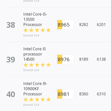
DirectX 12.0
Intel Core i5-
13500
38
8965
Processor
8282
6201
DirectX 12.0
Intel Core i5
processor
39
8976
14500
8189
6138
DirectX 12.0
Intel Core i9-
10900KF
40
8981
Processor
8360
6310
DirectX 12.0