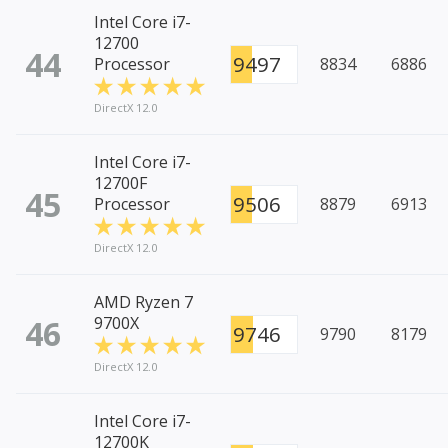
Intel Core i7-
12700
44
9497
Processor
8834
6886
DirectX 12.0
Intel Core i7-
12700F
45
9506
Processor
8879
6913
DirectX 12.0
AMD Ryzen 7
46
9700X
9746
9790
8179
DirectX 12.0
Intel Core i7-
12700K