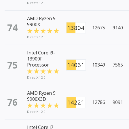
DirectX 12.0
AMD Ryzen 9
74
9900X
13804
12675
9140
DirectX 12.0
Intel Core i9-
13900F
75
14061
Processor
10349
7565
DirectX 12.0
AMD Ryzen 9
76
9900X3D
14221
12786
9091
DirectX 12.0
Intel Core i7