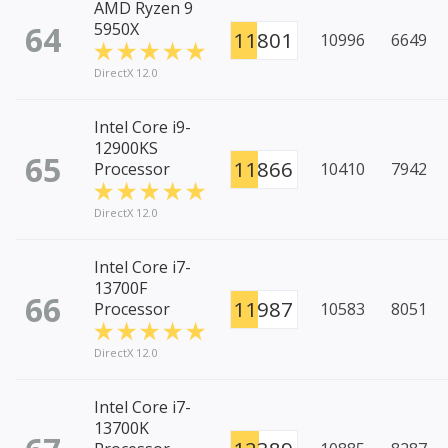
AMD Ryzen 9
64
5950X
11801
10996
6649
DirectX 12.0
Intel Core i9-
12900KS
65
11866
Processor
10410
7942
DirectX 12.0
Intel Core i7-
13700F
66
11987
Processor
10583
8051
DirectX 12.0
Intel Core i7-
13700K