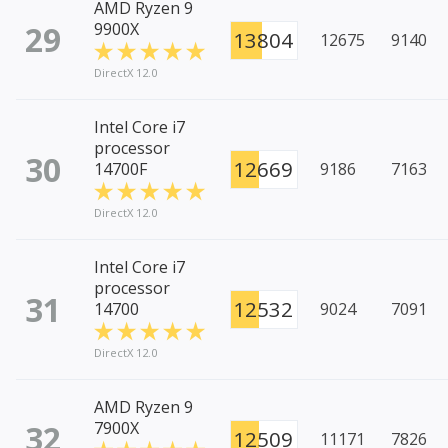
AMD Ryzen 9
29
9900X
13804
12675
9140
DirectX 12.0
Intel Core i7
processor
30
12669
14700F
9186
7163
DirectX 12.0
Intel Core i7
processor
31
12532
14700
9024
7091
DirectX 12.0
AMD Ryzen 9
32
7900X
12509
11171
7826