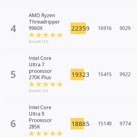
AMD Ryzen
Threadripper
4
22359
9960X
16916
9029
DirectX 12.0
Intel Core
Ultra 7
5
processor
19323
15415
9922
270K Plus
DirectX 12.0
Intel Core
Ultra 9
6
Processor
18885
15149
9774
285K