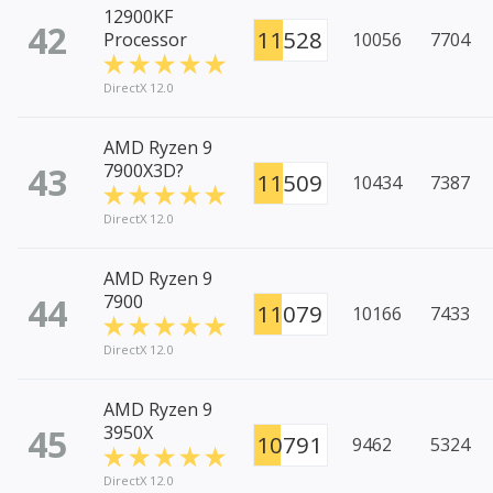
12900KF
42
11528
Processor
10056
7704
DirectX 12.0
AMD Ryzen 9
43
7900X3D?
11509
10434
7387
DirectX 12.0
AMD Ryzen 9
44
7900
11079
10166
7433
DirectX 12.0
AMD Ryzen 9
45
3950X
10791
9462
5324
DirectX 12.0