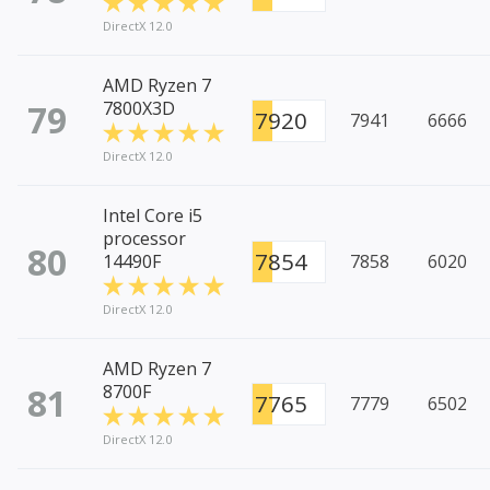
DirectX 12.0
AMD Ryzen 7
79
7800X3D
7920
7941
6666
DirectX 12.0
Intel Core i5
processor
80
7854
14490F
7858
6020
DirectX 12.0
AMD Ryzen 7
81
8700F
7765
7779
6502
DirectX 12.0