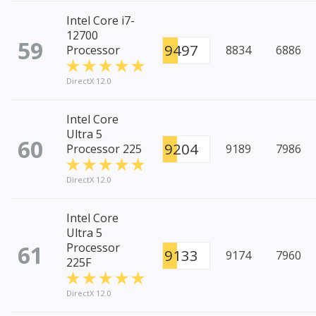
Intel Core i7-
12700
59
9497
Processor
8834
6886
DirectX 12.0
Intel Core
Ultra 5
60
9204
Processor 225
9189
7986
DirectX 12.0
Intel Core
Ultra 5
61
Processor
9133
9174
7960
225F
DirectX 12.0