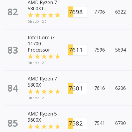
AMD Ryzen 7
82
5800XT
7698
7706
6322
DirectX 12.0
Intel Core i7-
11700
83
7611
Processor
7596
5694
DirectX 12.0
AMD Ryzen 7
84
5800X
7601
7616
6206
DirectX 12.0
AMD Ryzen 5
85
9600X
7582
7541
6790