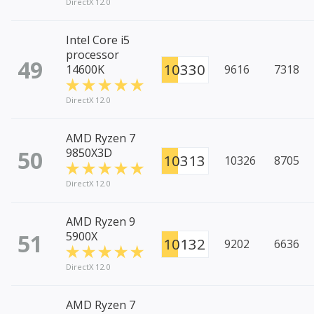
DirectX 12.0
Intel Core i5
processor
49
10330
14600K
9616
7318
DirectX 12.0
AMD Ryzen 7
50
9850X3D
10313
10326
8705
DirectX 12.0
AMD Ryzen 9
51
5900X
10132
9202
6636
DirectX 12.0
AMD Ryzen 7