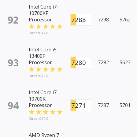
Intel Core i7-
10700KF
92
7288
Processor
7298
5762
DirectX 12.0
Intel Core i5-
13400F
93
7280
Processor
7292
5623
DirectX 12.0
Intel Core i7-
10700K
94
7271
Processor
7287
5701
DirectX 12.0
AMD Ryzen 7