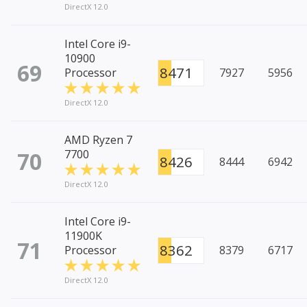
DirectX 12.0
Intel Core i9-
10900
69
8471
Processor
7927
5956
DirectX 12.0
AMD Ryzen 7
70
7700
8426
8444
6942
DirectX 12.0
Intel Core i9-
11900K
71
8362
Processor
8379
6717
DirectX 12.0