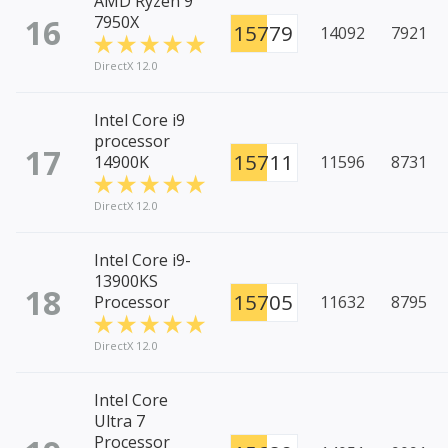
AMD Ryzen 9
16
7950X
15779
14092
7921
DirectX 12.0
Intel Core i9
processor
17
15711
14900K
11596
8731
DirectX 12.0
Intel Core i9-
13900KS
18
15705
Processor
11632
8795
DirectX 12.0
Intel Core
Ultra 7
Processor