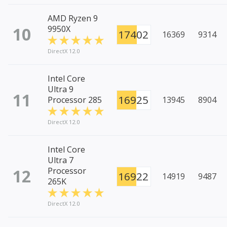
AMD Ryzen 9
10
9950X
17402
16369
9314
DirectX 12.0
Intel Core
Ultra 9
11
16925
Processor 285
13945
8904
DirectX 12.0
Intel Core
Ultra 7
12
Processor
16922
14919
9487
265K
DirectX 12.0