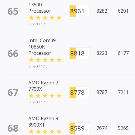
13500
65
8965
Processor
8282
6201
DirectX 12.0
Intel Core i9-
10850K
66
8818
Processor
8223
6177
DirectX 12.0
AMD Ryzen 7
67
7700X
8778
8787
7211
DirectX 12.0
AMD Ryzen 9
68
3900XT
8589
7674
5265