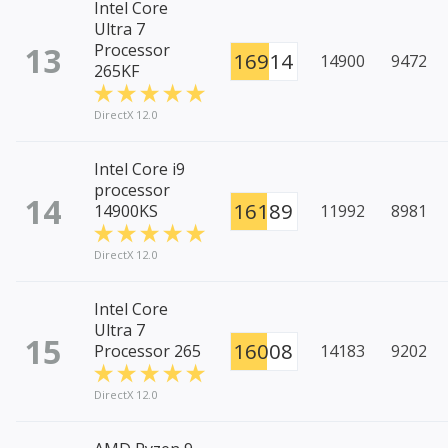
Intel Core
Ultra 7
13
Processor
16914
14900
9472
265KF
DirectX 12.0
Intel Core i9
processor
14
16189
14900KS
11992
8981
DirectX 12.0
Intel Core
Ultra 7
15
16008
Processor 265
14183
9202
DirectX 12.0