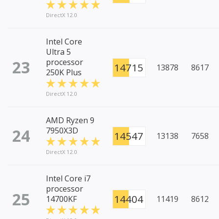
DirectX 12.0
Intel Core
Ultra 5
23
processor
14715
13878
8617
250K Plus
DirectX 12.0
AMD Ryzen 9
24
7950X3D
14547
13138
7658
DirectX 12.0
Intel Core i7
processor
25
14404
14700KF
11419
8612