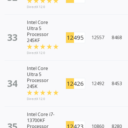
DirectX 12.0
Intel Core
Ultra 5
33
Processor
12495
12557
8468
245KF
DirectX 12.0
Intel Core
Ultra 5
34
Processor
12426
12492
8453
245K
DirectX 12.0
Intel Core i7-
13700KF
35
12423
Processor
10860
8280