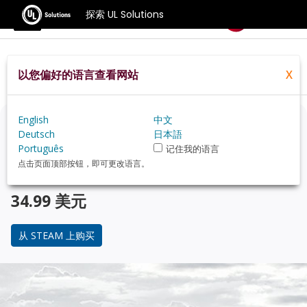
探索 UL Solutions
基准测试
以您偏好的语言查看网站
X
Home
Zh Hans
Compare
Best Cpus
English
中文
正在考虑升级？
Deutsch
日本語
Português
记住我的语言
使用 3DMark 游戏玩家的基准测试，来了解您的 PC 与 受
点击页面顶部按钮，即可更改语言。
欢迎的 CPU 在性能上的对比。
34.99 美元
从 STEAM 上购买