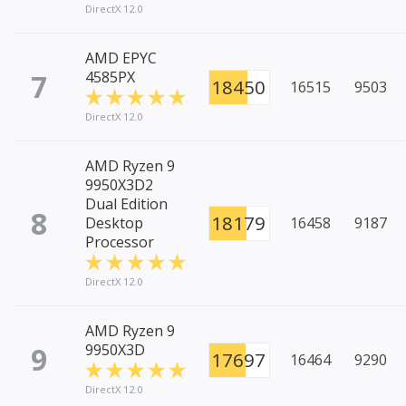
DirectX 12.0
AMD EPYC
7
4585PX
18450
16515
9503
DirectX 12.0
AMD Ryzen 9
9950X3D2
Dual Edition
8
18179
Desktop
16458
9187
Processor
DirectX 12.0
AMD Ryzen 9
9
9950X3D
17697
16464
9290
DirectX 12.0