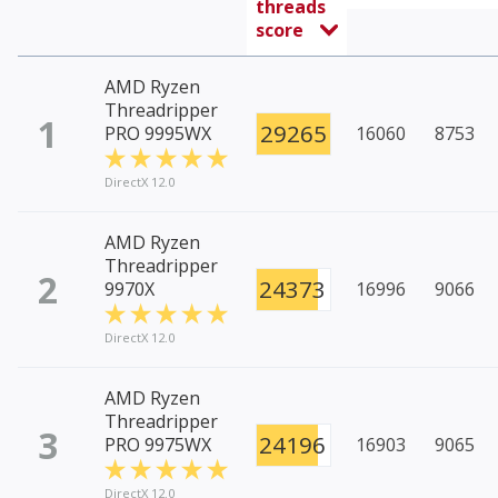
threads
score
AMD Ryzen
Threadripper
1
29265
PRO 9995WX
16060
8753
DirectX 12.0
AMD Ryzen
Threadripper
2
24373
9970X
16996
9066
DirectX 12.0
AMD Ryzen
Threadripper
3
24196
PRO 9975WX
16903
9065
DirectX 12.0