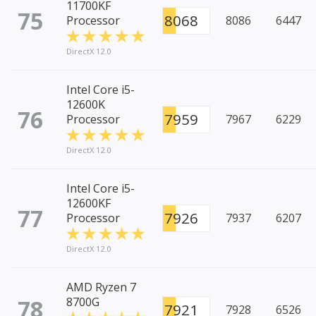
11700KF
75
8068
Processor
8086
6447
DirectX 12.0
Intel Core i5-
12600K
76
7959
Processor
7967
6229
DirectX 12.0
Intel Core i5-
12600KF
77
7926
Processor
7937
6207
DirectX 12.0
AMD Ryzen 7
78
8700G
7921
7928
6526