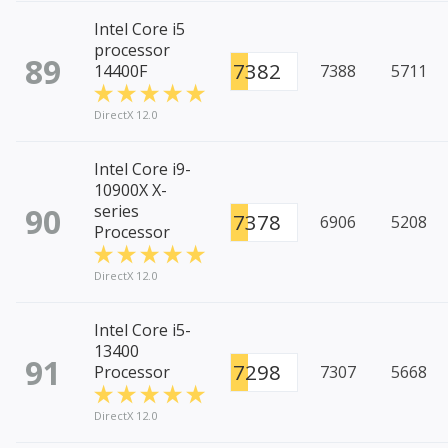
Intel Core i5
processor
89
7382
14400F
7388
5711
DirectX 12.0
Intel Core i9-
10900X X-
90
series
7378
6906
5208
Processor
DirectX 12.0
Intel Core i5-
13400
91
7298
Processor
7307
5668
DirectX 12.0