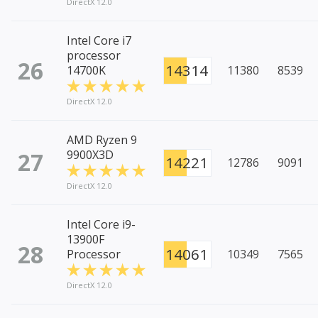
DirectX 12.0
Intel Core i7
processor
26
14314
14700K
11380
8539
DirectX 12.0
AMD Ryzen 9
27
9900X3D
14221
12786
9091
DirectX 12.0
Intel Core i9-
13900F
28
14061
Processor
10349
7565
DirectX 12.0