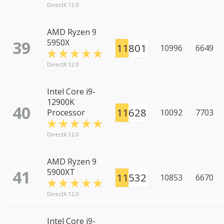
DirectX 12.0
AMD Ryzen 9
39
5950X
11801
10996
6649
DirectX 12.0
Intel Core i9-
12900K
40
11628
Processor
10092
7703
DirectX 12.0
AMD Ryzen 9
41
5900XT
11532
10853
6670
DirectX 12.0
Intel Core i9-