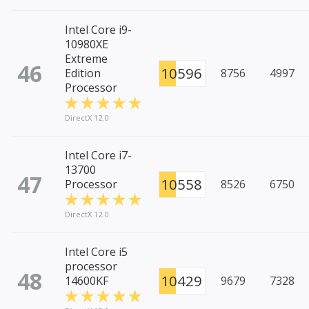
Intel Core i9-
10980XE
Extreme
46
10596
Edition
8756
4997
Processor
DirectX 12.0
Intel Core i7-
13700
47
10558
Processor
8526
6750
DirectX 12.0
Intel Core i5
processor
48
10429
14600KF
9679
7328