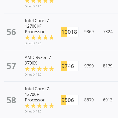
DirectX 12.0
Intel Core i7-
12700KF
56
10018
Processor
9369
7324
DirectX 12.0
AMD Ryzen 7
57
9700X
9746
9790
8179
DirectX 12.0
Intel Core i7-
12700F
58
9506
Processor
8879
6913
DirectX 12.0