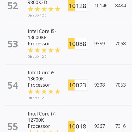
52
9800X3D
10128
10146
8484
DirectX 12.0
Intel Core i5-
13600KF
53
10088
Processor
9359
7068
DirectX 12.0
Intel Core i5-
13600K
54
10023
Processor
9308
7053
DirectX 12.0
Intel Core i7-
12700K
55
10018
Processor
9367
7316