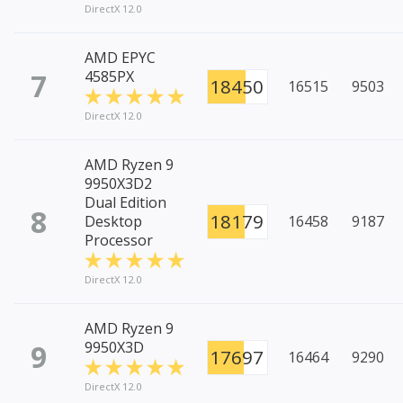
DirectX 12.0
AMD EPYC
7
4585PX
18450
16515
9503
DirectX 12.0
AMD Ryzen 9
9950X3D2
Dual Edition
8
18179
Desktop
16458
9187
Processor
DirectX 12.0
AMD Ryzen 9
9
9950X3D
17697
16464
9290
DirectX 12.0