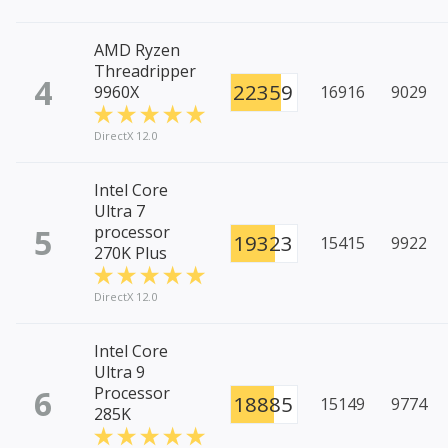
AMD Ryzen
Threadripper
4
22359
9960X
16916
9029
DirectX 12.0
Intel Core
Ultra 7
5
processor
19323
15415
9922
270K Plus
DirectX 12.0
Intel Core
Ultra 9
6
Processor
18885
15149
9774
285K