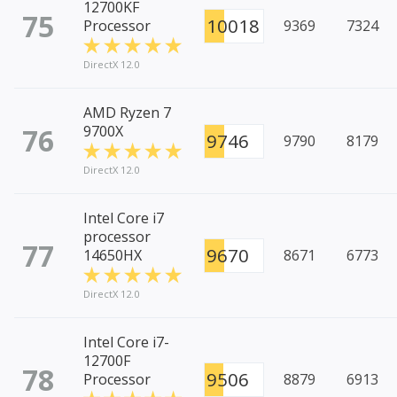
12700KF
75
10018
Processor
9369
7324
DirectX 12.0
AMD Ryzen 7
76
9700X
9746
9790
8179
DirectX 12.0
Intel Core i7
processor
77
9670
14650HX
8671
6773
DirectX 12.0
Intel Core i7-
12700F
78
9506
Processor
8879
6913