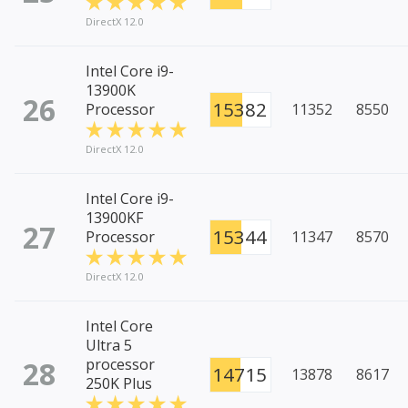
DirectX 12.0
Intel Core i9-
13900K
26
15382
Processor
11352
8550
DirectX 12.0
Intel Core i9-
13900KF
27
15344
Processor
11347
8570
DirectX 12.0
Intel Core
Ultra 5
28
processor
14715
13878
8617
250K Plus