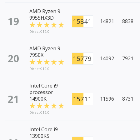
AMD Ryzen 9
19
9955HX3D
15841
14821
8838
DirectX 12.0
AMD Ryzen 9
20
7950X
15779
14092
7921
DirectX 12.0
Intel Core i9
processor
21
15711
14900K
11596
8731
DirectX 12.0
Intel Core i9-
13900KS