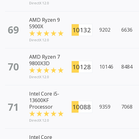
DirectX 12.0
AMD Ryzen 9
69
5900X
10132
9202
6636
DirectX 12.0
AMD Ryzen 7
70
9800X3D
10128
10146
8484
DirectX 12.0
Intel Core i5-
13600KF
71
10088
Processor
9359
7068
DirectX 12.0
Intel Core