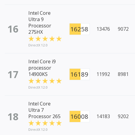
Intel Core
Ultra 9
16
Processor
16258
13476
9072
275HX
DirectX 12.0
Intel Core i9
processor
17
16189
14900KS
11992
8981
DirectX 12.0
Intel Core
Ultra 7
18
16008
Processor 265
14183
9202
DirectX 12.0