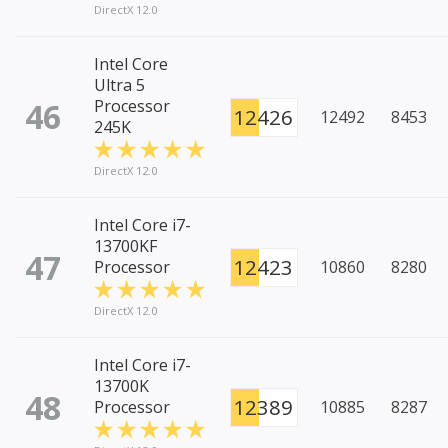
DirectX 12.0
Intel Core
Ultra 5
46
Processor
12426
12492
8453
245K
DirectX 12.0
Intel Core i7-
13700KF
47
12423
Processor
10860
8280
DirectX 12.0
Intel Core i7-
13700K
48
12389
Processor
10885
8287