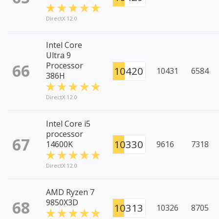
DirectX 12.0
Intel Core
Ultra 9
66
Processor
10420
10431
6584
386H
DirectX 12.0
Intel Core i5
processor
67
10330
14600K
9616
7318
DirectX 12.0
AMD Ryzen 7
68
9850X3D
10313
10326
8705