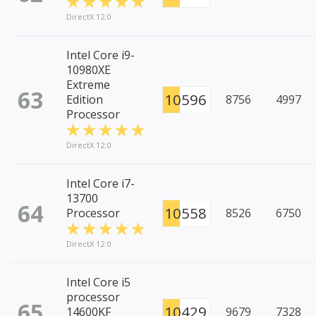
DirectX 12.0
Intel Core i9-
10980XE
Extreme
63
10596
Edition
8756
4997
Processor
DirectX 12.0
Intel Core i7-
13700
64
10558
Processor
8526
6750
DirectX 12.0
Intel Core i5
processor
65
10429
14600KF
9679
7328