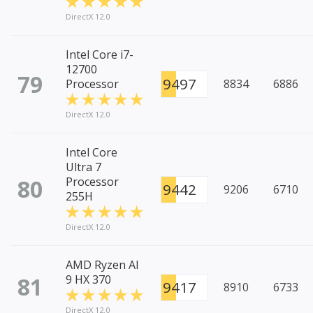
DirectX 12.0
Intel Core i7-
12700
79
9497
Processor
8834
6886
DirectX 12.0
Intel Core
Ultra 7
80
Processor
9442
9206
6710
255H
DirectX 12.0
AMD Ryzen AI
81
9 HX 370
9417
8910
6733
DirectX 12.0