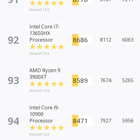
DirectX 12.0
Intel Core i7-
13650HX
92
8686
Processor
8112
6063
DirectX 12.0
AMD Ryzen 9
93
3900XT
8589
7674
5265
DirectX 12.0
Intel Core i9-
10900
94
8471
Processor
7927
5956
DirectX 12.0