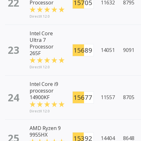
22
15705
Processor
11632
8795
DirectX 12.0
Intel Core
Ultra 7
23
Processor
15689
14051
9091
265F
DirectX 12.0
Intel Core i9
processor
24
15677
14900KF
11557
8705
DirectX 12.0
AMD Ryzen 9
25
9955HX
15392
14404
8648