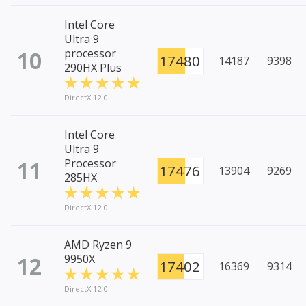
Intel Core
Ultra 9
10
processor
17480
14187
9398
290HX Plus
DirectX 12.0
Intel Core
Ultra 9
11
Processor
17476
13904
9269
285HX
DirectX 12.0
AMD Ryzen 9
12
9950X
17402
16369
9314
DirectX 12.0