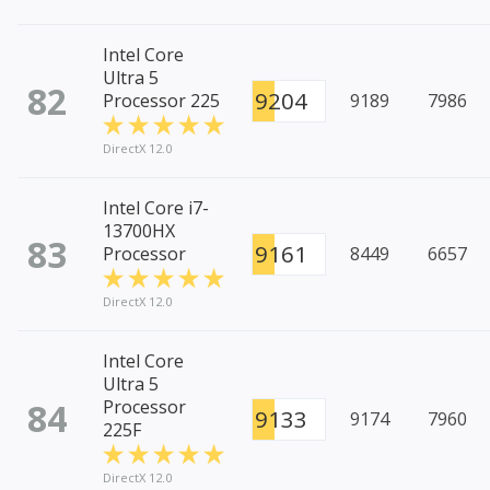
Intel Core
Ultra 5
82
9204
Processor 225
9189
7986
DirectX 12.0
Intel Core i7-
13700HX
83
9161
Processor
8449
6657
DirectX 12.0
Intel Core
Ultra 5
84
Processor
9133
9174
7960
225F
DirectX 12.0