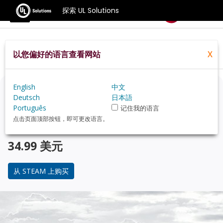
探索 UL Solutions
基准测试
以您偏好的语言查看网站
X
Home
Zh Hans
Compare
Best Cpus
English
中文
正在考虑升级？
Deutsch
日本語
Português
记住我的语言
使用 3DMark 游戏玩家的基准测试，来了解您的 PC 与 受
点击页面顶部按钮，即可更改语言。
欢迎的 CPU 在性能上的对比。
34.99 美元
从 STEAM 上购买