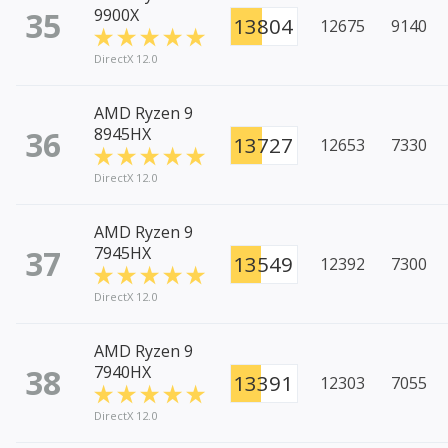
35
9900X
13804
12675
9140
DirectX 12.0
AMD Ryzen 9
36
8945HX
13727
12653
7330
DirectX 12.0
AMD Ryzen 9
37
7945HX
13549
12392
7300
DirectX 12.0
AMD Ryzen 9
38
7940HX
13391
12303
7055
DirectX 12.0