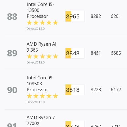
Intel Core i5-
13500
88
8965
Processor
8282
6201
DirectX 12.0
AMD Ryzen AI
89
9 365
8848
8461
6685
DirectX 12.0
Intel Core i9-
10850K
90
8818
Processor
8223
6177
DirectX 12.0
AMD Ryzen 7
91
7700X
8778
8787
7211