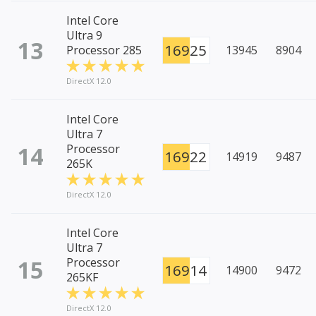
Intel Core
Ultra 9
13
16925
Processor 285
13945
8904
DirectX 12.0
Intel Core
Ultra 7
14
Processor
16922
14919
9487
265K
DirectX 12.0
Intel Core
Ultra 7
15
Processor
16914
14900
9472
265KF
DirectX 12.0