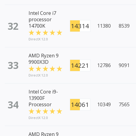
Intel Core i7
processor
32
14314
14700K
11380
8539
DirectX 12.0
AMD Ryzen 9
33
9900X3D
14221
12786
9091
DirectX 12.0
Intel Core i9-
13900F
34
14061
Processor
10349
7565
DirectX 12.0
AMD Ryzen 9