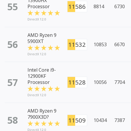
13900HX
55
11586
Processor
8814
6730
DirectX 12.0
AMD Ryzen 9
56
5900XT
11532
10853
6670
DirectX 12.0
Intel Core i9-
12900KF
57
11528
Processor
10056
7704
DirectX 12.0
AMD Ryzen 9
58
7900X3D?
11509
10434
7387
DirectX 12.0