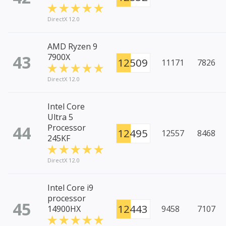
DirectX 12.0
AMD Ryzen 9
43
7900X
12509
11171
7826
DirectX 12.0
Intel Core
Ultra 5
44
Processor
12495
12557
8468
245KF
DirectX 12.0
Intel Core i9
processor
45
12443
14900HX
9458
7107