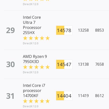
DirectX 12.0
Intel Core
Ultra 7
29
Processor
14578
13258
8853
255HX
DirectX 12.0
AMD Ryzen 9
30
7950X3D
14547
13138
7658
DirectX 12.0
Intel Core i7
processor
31
14404
14700KF
11419
8612
DirectX 12.0