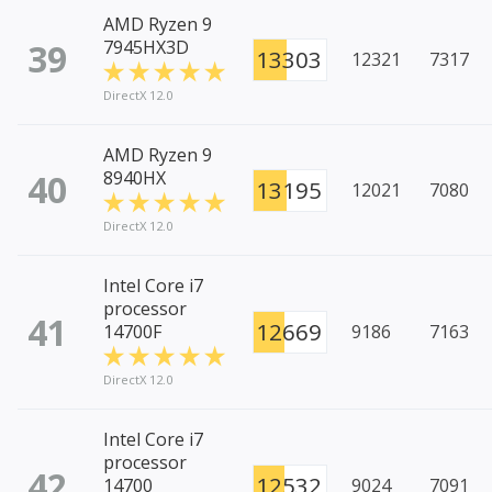
AMD Ryzen 9
39
7945HX3D
13303
12321
7317
DirectX 12.0
AMD Ryzen 9
40
8940HX
13195
12021
7080
DirectX 12.0
Intel Core i7
processor
41
12669
14700F
9186
7163
DirectX 12.0
Intel Core i7
processor
42
12532
14700
9024
7091