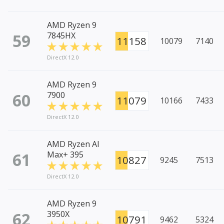
AMD Ryzen 9
59
7845HX
11158
10079
7140
DirectX 12.0
AMD Ryzen 9
60
7900
11079
10166
7433
DirectX 12.0
AMD Ryzen AI
61
Max+ 395
10827
9245
7513
DirectX 12.0
AMD Ryzen 9
62
3950X
10791
9462
5324