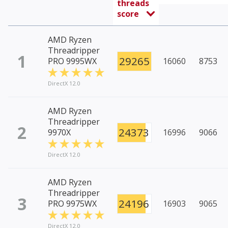
threads
score
AMD Ryzen
Threadripper
1
29265
PRO 9995WX
16060
8753
DirectX 12.0
AMD Ryzen
Threadripper
2
24373
9970X
16996
9066
DirectX 12.0
AMD Ryzen
Threadripper
3
24196
PRO 9975WX
16903
9065
DirectX 12.0