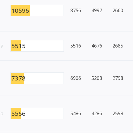
10596
8756
4997
2660
5515
/a
5516
4676
2685
7378
6906
5208
2798
5566
/a
5486
4286
2598