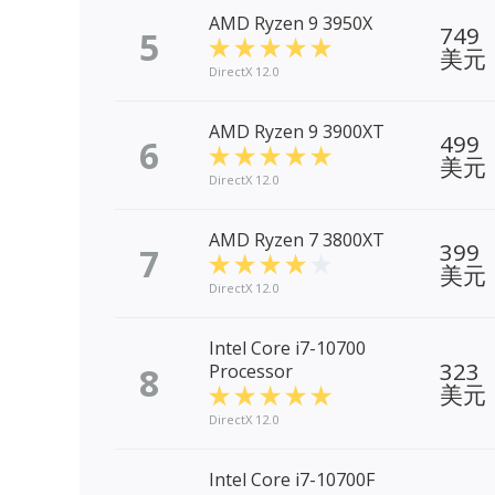
AMD Ryzen 9 3950X
749
5
美元
DirectX 12.0
AMD Ryzen 9 3900XT
499
6
美元
DirectX 12.0
AMD Ryzen 7 3800XT
399
7
美元
DirectX 12.0
Intel Core i7-10700
323
8
Processor
美元
DirectX 12.0
Intel Core i7-10700F