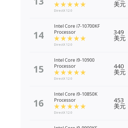
13
美元
DirectX 12.0
Intel Core i7-10700KF
349
14
Processor
美元
DirectX 12.0
Intel Core i9-10900
440
15
Processor
美元
DirectX 12.0
Intel Core i9-10850K
453
16
Processor
美元
DirectX 12.0