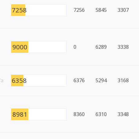
7258
7256
5845
3307
9000
0
6289
3338
6358
/a
6376
5294
3168
8981
8360
6310
3348