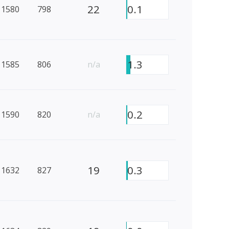
22
0.1
1580
798
1.3
1585
806
n/a
0.2
1590
820
n/a
19
0.3
1632
827