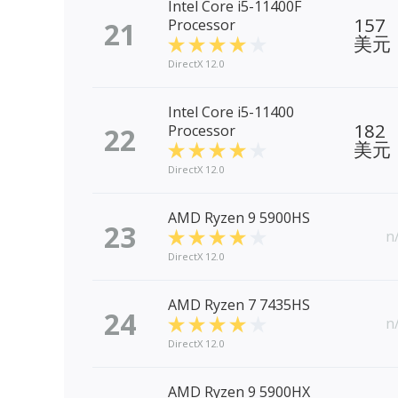
Intel Core i5-11400F
157
21
Processor
美元
DirectX 12.0
Intel Core i5-11400
182
22
Processor
美元
DirectX 12.0
AMD Ryzen 9 5900HS
23
n
DirectX 12.0
AMD Ryzen 7 7435HS
24
n
DirectX 12.0
AMD Ryzen 9 5900HX