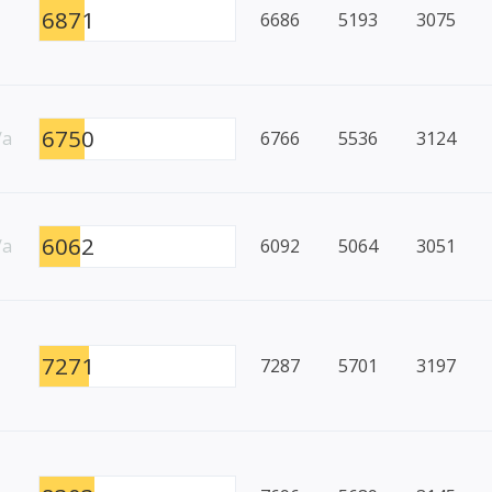
6871
6686
5193
3075
6750
/a
6766
5536
3124
6062
/a
6092
5064
3051
7271
7287
5701
3197