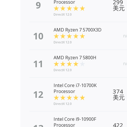
299
9
Processor
美元
DirectX 12.0
AMD Ryzen 7 5700X3D
10
n
DirectX 12.0
AMD Ryzen 7 5800H
11
n
DirectX 12.0
Intel Core i7-10700K
374
12
Processor
美元
DirectX 12.0
Intel Core i9-10900F
422
Processor