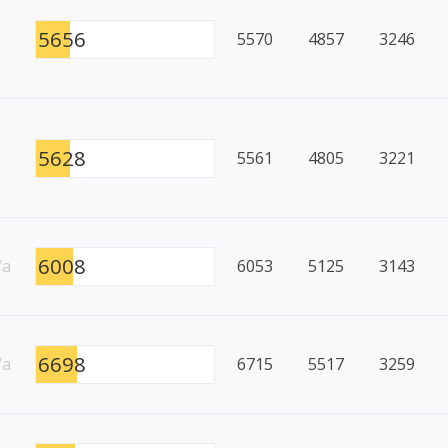
5656
5570
4857
3246
5628
5561
4805
3221
6008
/a
6053
5125
3143
6698
/a
6715
5517
3259