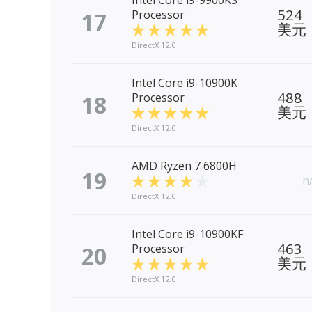
Intel Core i9-9900KS
524
17
Processor
美元
DirectX 12.0
Intel Core i9-10900K
488
18
Processor
美元
DirectX 12.0
AMD Ryzen 7 6800H
19
n
DirectX 12.0
Intel Core i9-10900KF
463
20
Processor
美元
DirectX 12.0