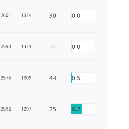
30
0.0
2601
1314
0.0
2593
1311
n/a
44
0.5
2576
1309
25
6.2
2562
1297