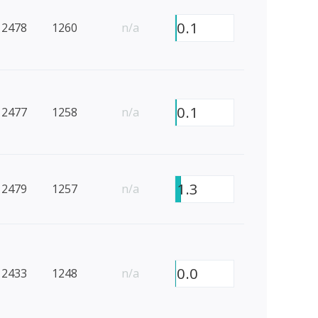
0.1
2478
1260
n/a
0.1
2477
1258
n/a
1.3
2479
1257
n/a
0.0
2433
1248
n/a