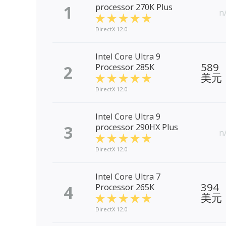
1
processor 270K Plus
n
DirectX 12.0
Intel Core Ultra 9
589
2
Processor 285K
美元
DirectX 12.0
Intel Core Ultra 9
3
processor 290HX Plus
n
DirectX 12.0
Intel Core Ultra 7
394
4
Processor 265K
美元
DirectX 12.0