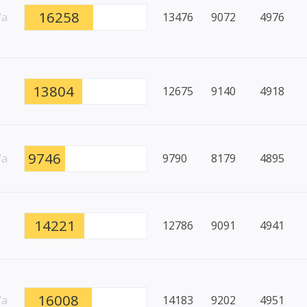
16258
/a
13476
9072
4976
13804
12675
9140
4918
9746
/a
9790
8179
4895
14221
12786
9091
4941
16008
/a
14183
9202
4951