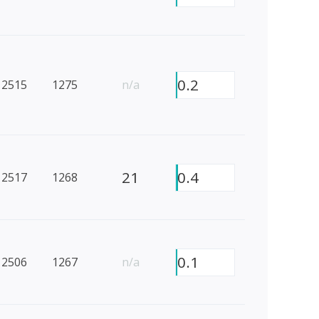
0.2
2515
1275
n/a
21
0.4
2517
1268
0.1
2506
1267
n/a