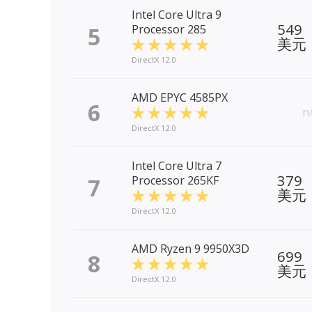
Intel Core Ultra 9
549
5
Processor 285
美元
DirectX 12.0
AMD EPYC 4585PX
6
n
DirectX 12.0
Intel Core Ultra 7
379
7
Processor 265KF
美元
DirectX 12.0
AMD Ryzen 9 9950X3D
699
8
美元
DirectX 12.0