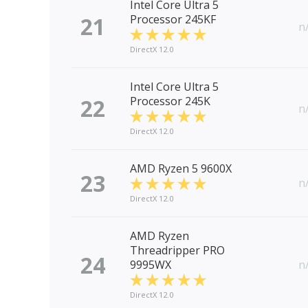
Intel Core Ultra 5
21
Processor 245KF
n
DirectX 12.0
Intel Core Ultra 5
22
Processor 245K
n
DirectX 12.0
AMD Ryzen 5 9600X
23
n
DirectX 12.0
AMD Ryzen
Threadripper PRO
24
9995WX
n
DirectX 12.0