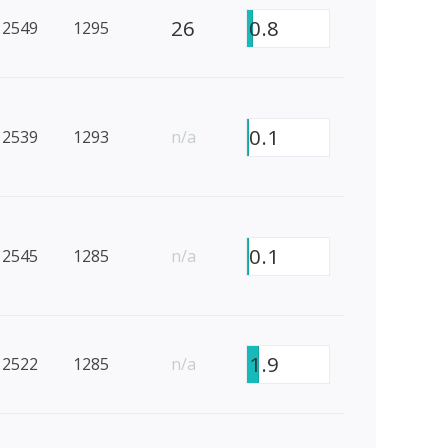
26
0.8
2549
1295
0.1
2539
1293
n/a
0.1
2545
1285
n/a
1.9
2522
1285
n/a