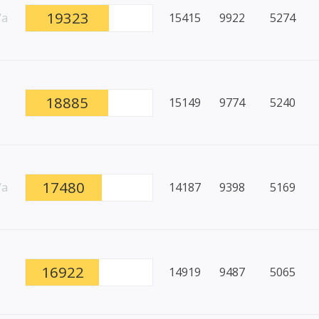
19323
/a
15415
9922
5274
18885
15149
9774
5240
17480
/a
14187
9398
5169
16922
14919
9487
5065