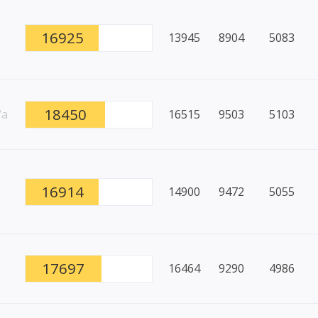
16925
13945
8904
5083
18450
/a
16515
9503
5103
16914
14900
9472
5055
17697
16464
9290
4986