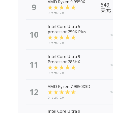
AMD Ryzen 9 9950X
649
9
美元
DirectX 12.0
Intel Core Ultra 5
10
processor 250K Plus
n
DirectX 12.0
Intel Core Ultra 9
11
Processor 285HX
n
DirectX 12.0
AMD Ryzen 7 9850X3D
12
n
DirectX 12.0
Intel Core Ultra 9