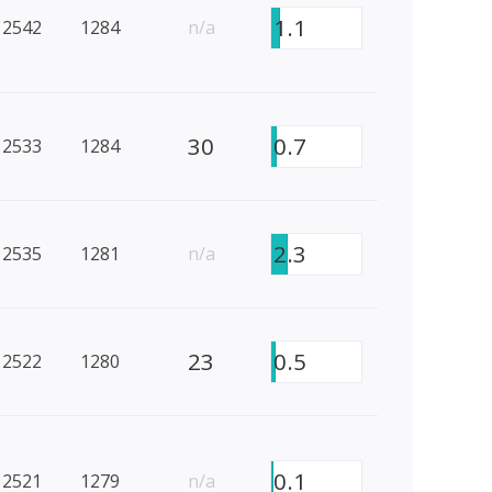
1.1
2542
1284
n/a
30
0.7
2533
1284
2.3
2535
1281
n/a
23
0.5
2522
1280
0.1
2521
1279
n/a