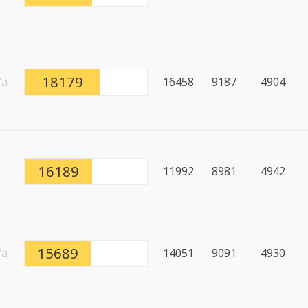
18179
/a
16458
9187
4904
16189
11992
8981
4942
15689
/a
14051
9091
4930