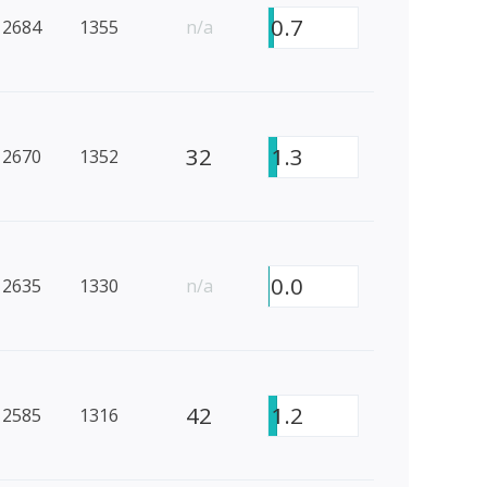
0.7
2684
1355
n/a
32
1.3
2670
1352
0.0
2635
1330
n/a
42
1.2
2585
1316