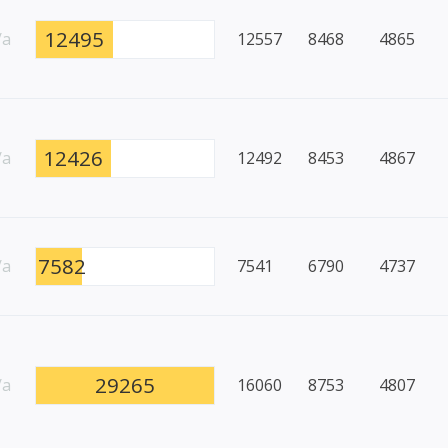
12495
/a
12557
8468
4865
12426
/a
12492
8453
4867
7582
/a
7541
6790
4737
29265
/a
16060
8753
4807