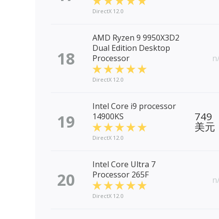
DirectX 12.0
AMD Ryzen 9 9950X3D2
Dual Edition Desktop
18
Processor
n
DirectX 12.0
Intel Core i9 processor
749
19
14900KS
美元
DirectX 12.0
Intel Core Ultra 7
20
Processor 265F
n
DirectX 12.0