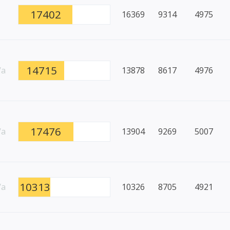
17402
16369
9314
4975
14715
/a
13878
8617
4976
17476
/a
13904
9269
5007
10313
/a
10326
8705
4921