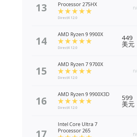
13
Processor 275HX
n
DirectX 12.0
AMD Ryzen 9 9900X
449
14
美元
DirectX 12.0
AMD Ryzen 7 9700X
15
n
DirectX 12.0
AMD Ryzen 9 9900X3D
599
16
美元
DirectX 12.0
Intel Core Ultra 7
17
Processor 265
n