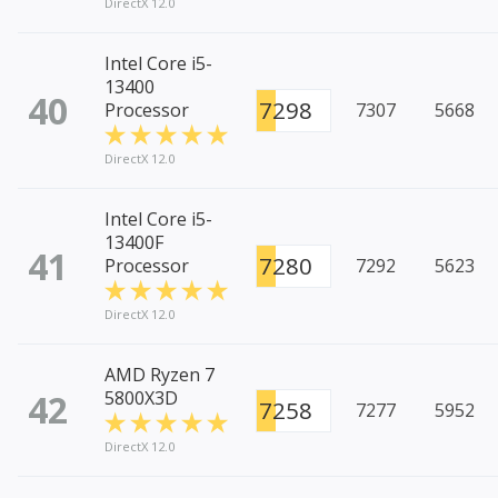
DirectX 12.0
Intel Core i5-
13400
40
7298
Processor
7307
5668
DirectX 12.0
Intel Core i5-
13400F
41
7280
Processor
7292
5623
DirectX 12.0
AMD Ryzen 7
42
5800X3D
7258
7277
5952
DirectX 12.0