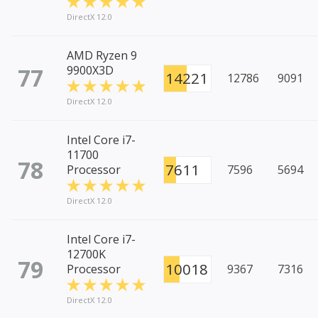
DirectX 12.0
AMD Ryzen 9
77
9900X3D
14221
12786
9091
DirectX 12.0
Intel Core i7-
11700
78
7611
Processor
7596
5694
DirectX 12.0
Intel Core i7-
12700K
79
10018
Processor
9367
7316
DirectX 12.0