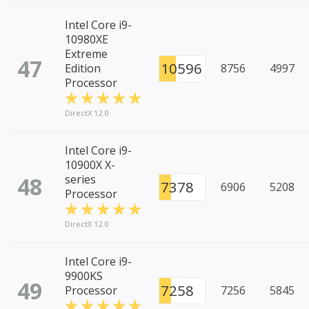
Intel Core i9-
10980XE
Extreme
47
10596
Edition
8756
4997
Processor
DirectX 12.0
Intel Core i9-
10900X X-
48
series
7378
6906
5208
Processor
DirectX 12.0
Intel Core i9-
9900KS
49
7258
Processor
7256
5845