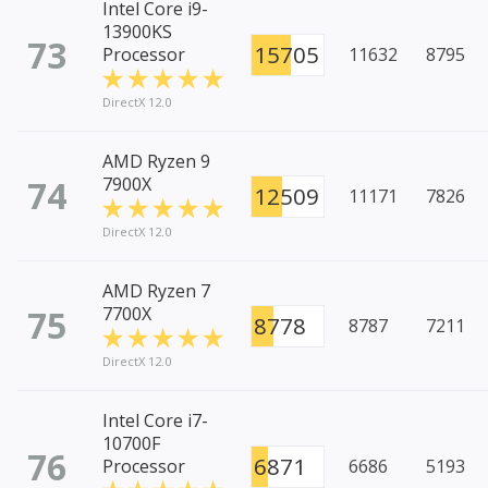
Intel Core i9-
13900KS
73
15705
Processor
11632
8795
DirectX 12.0
AMD Ryzen 9
74
7900X
12509
11171
7826
DirectX 12.0
AMD Ryzen 7
75
7700X
8778
8787
7211
DirectX 12.0
Intel Core i7-
10700F
76
6871
Processor
6686
5193