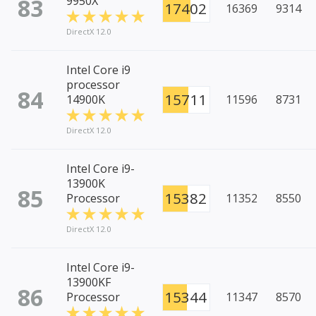
83
9950X
17402
16369
9314
DirectX 12.0
Intel Core i9
processor
84
15711
14900K
11596
8731
DirectX 12.0
Intel Core i9-
13900K
85
15382
Processor
11352
8550
DirectX 12.0
Intel Core i9-
13900KF
86
15344
Processor
11347
8570