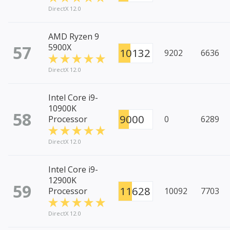
DirectX 12.0
AMD Ryzen 9
57
5900X
10132
9202
6636
DirectX 12.0
Intel Core i9-
10900K
58
9000
Processor
0
6289
DirectX 12.0
Intel Core i9-
12900K
59
11628
Processor
10092
7703
DirectX 12.0