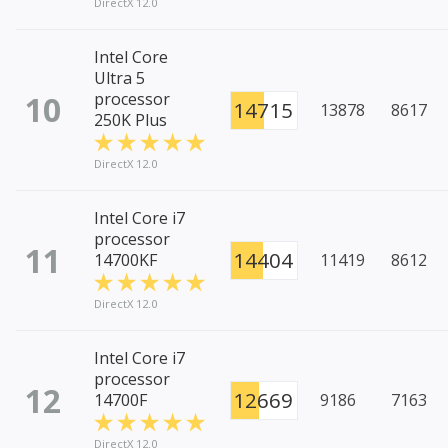
DirectX 12.0
Intel Core
Ultra 5
10
processor
14715
13878
8617
250K Plus
DirectX 12.0
Intel Core i7
processor
11
14404
14700KF
11419
8612
DirectX 12.0
Intel Core i7
processor
12
12669
14700F
9186
7163
DirectX 12.0