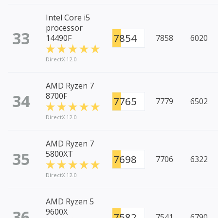
Intel Core i5
processor
33
7854
14490F
7858
6020
DirectX 12.0
AMD Ryzen 7
34
8700F
7765
7779
6502
DirectX 12.0
AMD Ryzen 7
35
5800XT
7698
7706
6322
DirectX 12.0
AMD Ryzen 5
36
9600X
7582
7541
6790