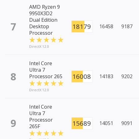
AMD Ryzen 9
9950X3D2
Dual Edition
7
18179
Desktop
16458
9187
Processor
DirectX 12.0
Intel Core
Ultra 7
8
16008
Processor 265
14183
9202
DirectX 12.0
Intel Core
Ultra 7
9
Processor
15689
14051
9091
265F