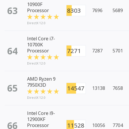
10900F
63
8303
Processor
7696
5689
DirectX 12.0
Intel Core i7-
10700K
64
7271
Processor
7287
5701
DirectX 12.0
AMD Ryzen 9
65
7950X3D
14547
13138
7658
DirectX 12.0
Intel Core i9-
12900KF
66
11528
Processor
10056
7704