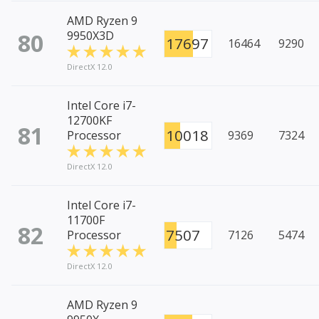
AMD Ryzen 9
80
9950X3D
17697
16464
9290
DirectX 12.0
Intel Core i7-
12700KF
81
10018
Processor
9369
7324
DirectX 12.0
Intel Core i7-
11700F
82
7507
Processor
7126
5474
DirectX 12.0
AMD Ryzen 9