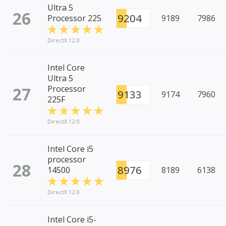
Ultra 5
26
9204
Processor 225
9189
7986
DirectX 12.0
Intel Core
Ultra 5
27
Processor
9133
9174
7960
225F
DirectX 12.0
Intel Core i5
processor
28
8976
14500
8189
6138
DirectX 12.0
Intel Core i5-