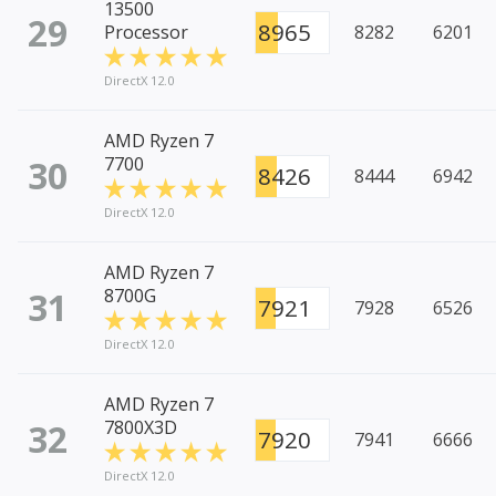
13500
29
8965
Processor
8282
6201
DirectX 12.0
AMD Ryzen 7
30
7700
8426
8444
6942
DirectX 12.0
AMD Ryzen 7
31
8700G
7921
7928
6526
DirectX 12.0
AMD Ryzen 7
32
7800X3D
7920
7941
6666
DirectX 12.0