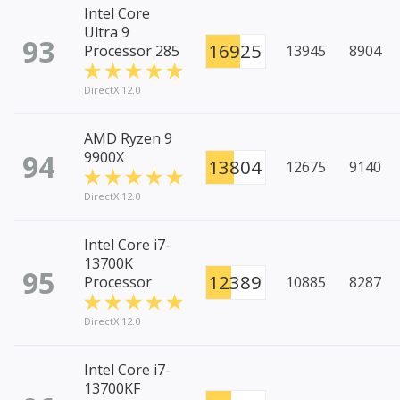
Intel Core
Ultra 9
93
16925
Processor 285
13945
8904
DirectX 12.0
AMD Ryzen 9
94
9900X
13804
12675
9140
DirectX 12.0
Intel Core i7-
13700K
95
12389
Processor
10885
8287
DirectX 12.0
Intel Core i7-
13700KF