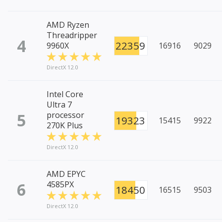
AMD Ryzen
Threadripper
4
22359
9960X
16916
9029
DirectX 12.0
Intel Core
Ultra 7
5
processor
19323
15415
9922
270K Plus
DirectX 12.0
AMD EPYC
6
4585PX
18450
16515
9503
DirectX 12.0