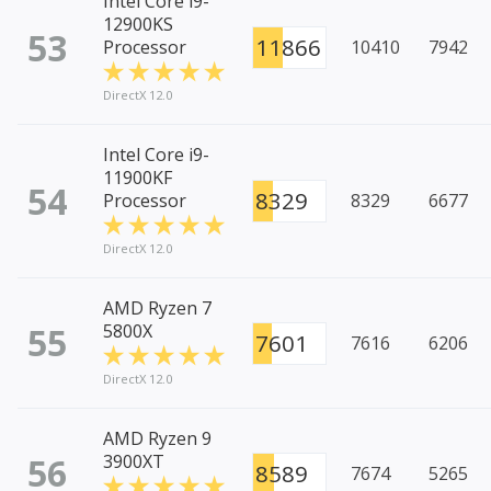
Intel Core i9-
12900KS
53
11866
Processor
10410
7942
DirectX 12.0
Intel Core i9-
11900KF
54
8329
Processor
8329
6677
DirectX 12.0
AMD Ryzen 7
55
5800X
7601
7616
6206
DirectX 12.0
AMD Ryzen 9
56
3900XT
8589
7674
5265