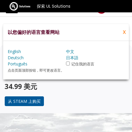
探索 UL Solutions
基准测试
以您偏好的语言查看网站
X
Home
Zh Hans
Compare
Best Cpus
English
中文
正在考虑升级？
Deutsch
日本語
Português
记住我的语言
使用 3DMark 游戏玩家的基准测试，来了解您的 PC 与 受
点击页面顶部按钮，即可更改语言。
欢迎的 CPU 在性能上的对比。
34.99 美元
从 STEAM 上购买