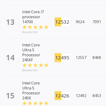
Intel Core i7
processor
13
12532
14700
9024
7091
DirectX 12.0
Intel Core
Ultra 5
14
Processor
12495
12557
8468
245KF
DirectX 12.0
Intel Core
Ultra 5
15
Processor
12426
12492
8453
245K