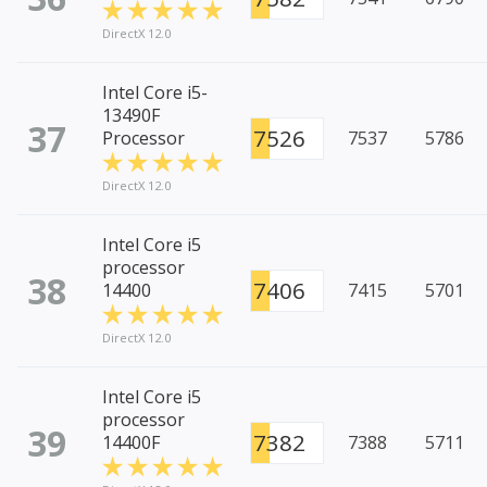
DirectX 12.0
Intel Core i5-
13490F
37
7526
Processor
7537
5786
DirectX 12.0
Intel Core i5
processor
38
7406
14400
7415
5701
DirectX 12.0
Intel Core i5
processor
39
7382
14400F
7388
5711