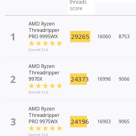
threads
score
AMD Ryzen
Threadripper
1
29265
PRO 9995WX
16060
8753
DirectX 12.0
AMD Ryzen
Threadripper
2
24373
9970X
16996
9066
DirectX 12.0
AMD Ryzen
Threadripper
3
24196
PRO 9975WX
16903
9065
DirectX 12.0