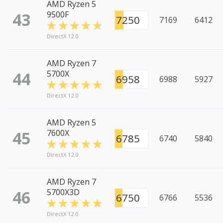
AMD Ryzen 5
43
9500F
7250
7169
6412
DirectX 12.0
AMD Ryzen 7
44
5700X
6958
6988
5927
DirectX 12.0
AMD Ryzen 5
45
7600X
6785
6740
5840
DirectX 12.0
AMD Ryzen 7
46
5700X3D
6750
6766
5536
DirectX 12.0