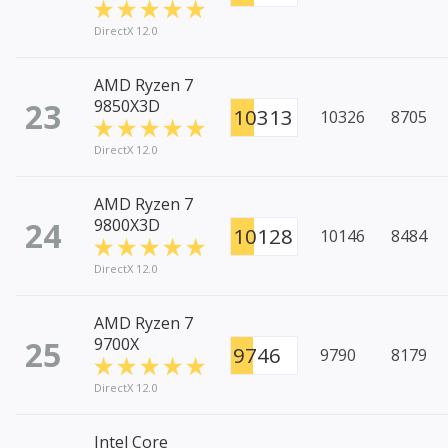
DirectX 12.0
AMD Ryzen 7
23
9850X3D
10313
10326
8705
DirectX 12.0
AMD Ryzen 7
24
9800X3D
10128
10146
8484
DirectX 12.0
AMD Ryzen 7
25
9700X
9746
9790
8179
DirectX 12.0
Intel Core