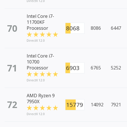
DirectX 12.0
Intel Core i7-
11700KF
70
8068
Processor
8086
6447
DirectX 12.0
Intel Core i7-
10700
71
6903
Processor
6765
5252
DirectX 12.0
AMD Ryzen 9
72
7950X
15779
14092
7921
DirectX 12.0