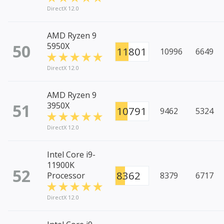
DirectX 12.0
AMD Ryzen 9
50
5950X
11801
10996
6649
DirectX 12.0
AMD Ryzen 9
51
3950X
10791
9462
5324
DirectX 12.0
Intel Core i9-
11900K
52
8362
Processor
8379
6717
DirectX 12.0