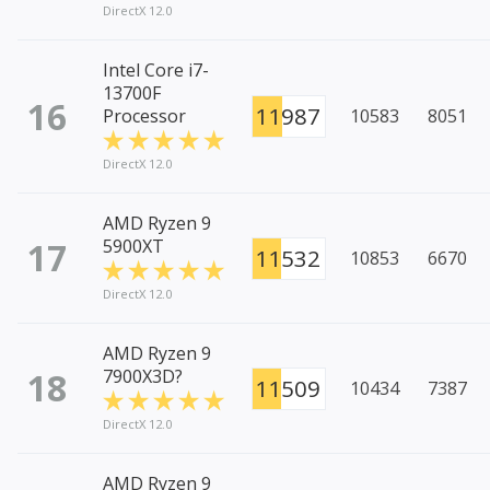
DirectX 12.0
Intel Core i7-
13700F
16
11987
Processor
10583
8051
DirectX 12.0
AMD Ryzen 9
17
5900XT
11532
10853
6670
DirectX 12.0
AMD Ryzen 9
18
7900X3D?
11509
10434
7387
DirectX 12.0
AMD Ryzen 9