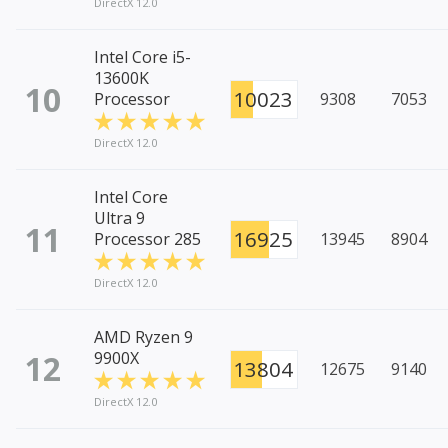
DirectX 12.0
Intel Core i5-
13600K
10
10023
Processor
9308
7053
DirectX 12.0
Intel Core
Ultra 9
11
16925
Processor 285
13945
8904
DirectX 12.0
AMD Ryzen 9
12
9900X
13804
12675
9140
DirectX 12.0