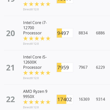
DirectX 12.0
Intel Core i7-
12700
20
9497
Processor
8834
6886
DirectX 12.0
Intel Core i5-
12600K
21
7959
Processor
7967
6229
DirectX 12.0
AMD Ryzen 9
22
9950X
17402
16369
9314
DirectX 12.0