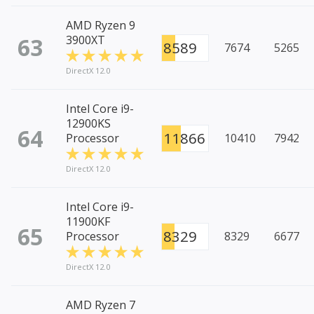
AMD Ryzen 9
63
3900XT
8589
7674
5265
DirectX 12.0
Intel Core i9-
12900KS
64
11866
Processor
10410
7942
DirectX 12.0
Intel Core i9-
11900KF
65
8329
Processor
8329
6677
DirectX 12.0
AMD Ryzen 7