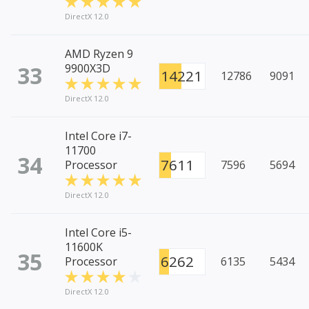
DirectX 12.0
AMD Ryzen 9
33
9900X3D
14221
12786
9091
DirectX 12.0
Intel Core i7-
11700
34
7611
Processor
7596
5694
DirectX 12.0
Intel Core i5-
11600K
35
6262
Processor
6135
5434
DirectX 12.0