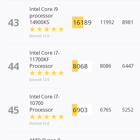
Intel Core i9
processor
43
16189
14900KS
11992
8981
DirectX 12.0
Intel Core i7-
11700KF
44
8068
Processor
8086
6447
DirectX 12.0
Intel Core i7-
10700
45
6903
Processor
6765
5252
DirectX 12.0