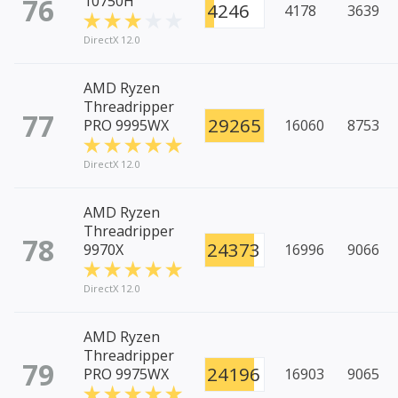
76
10750H
4246
4178
3639
DirectX 12.0
AMD Ryzen
Threadripper
77
29265
PRO 9995WX
16060
8753
DirectX 12.0
AMD Ryzen
Threadripper
78
24373
9970X
16996
9066
DirectX 12.0
AMD Ryzen
Threadripper
79
24196
PRO 9975WX
16903
9065