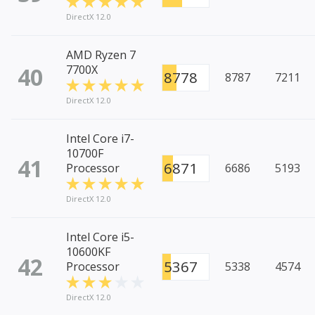
DirectX 12.0
AMD Ryzen 7
40
7700X
8778
8787
7211
DirectX 12.0
Intel Core i7-
10700F
41
6871
Processor
6686
5193
DirectX 12.0
Intel Core i5-
10600KF
42
5367
Processor
5338
4574
DirectX 12.0