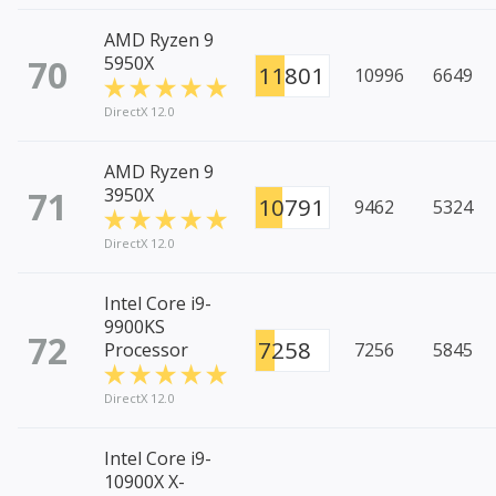
AMD Ryzen 9
70
5950X
11801
10996
6649
DirectX 12.0
AMD Ryzen 9
71
3950X
10791
9462
5324
DirectX 12.0
Intel Core i9-
9900KS
72
7258
Processor
7256
5845
DirectX 12.0
Intel Core i9-
10900X X-