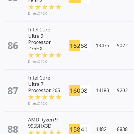
285HX
DirectX 12.0
Intel Core
Ultra 9
86
Processor
16258
13476
9072
275HX
DirectX 12.0
Intel Core
Ultra 7
87
16008
Processor 265
14183
9202
DirectX 12.0
AMD Ryzen 9
88
9955HX3D
15841
14821
8838