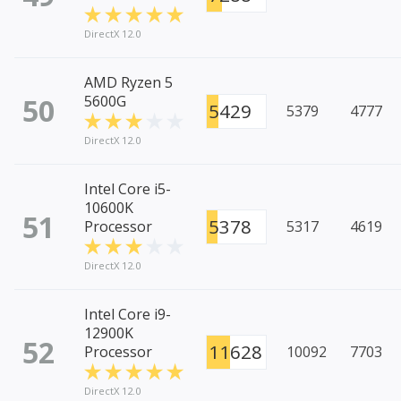
DirectX 12.0
AMD Ryzen 5
50
5600G
5429
5379
4777
DirectX 12.0
Intel Core i5-
10600K
51
5378
Processor
5317
4619
DirectX 12.0
Intel Core i9-
12900K
52
11628
Processor
10092
7703
DirectX 12.0