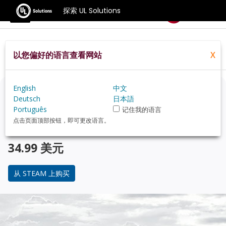
探索 UL Solutions
基准测试
以您偏好的语言查看网站
X
Home
Zh Hans
Compare
Best Cpus
English
中文
正在考虑升级？
Deutsch
日本語
Português
记住我的语言
使用 3DMark 游戏玩家的基准测试，来了解您的 PC 与 受
点击页面顶部按钮，即可更改语言。
欢迎的 CPU 在性能上的对比。
34.99 美元
从 STEAM 上购买