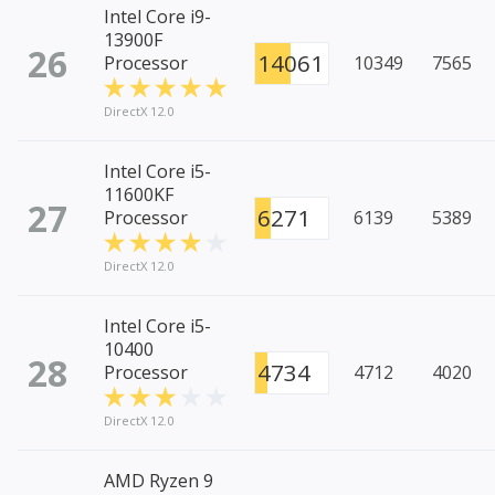
Intel Core i9-
13900F
26
14061
Processor
10349
7565
DirectX 12.0
Intel Core i5-
11600KF
27
6271
Processor
6139
5389
DirectX 12.0
Intel Core i5-
10400
28
4734
Processor
4712
4020
DirectX 12.0
AMD Ryzen 9