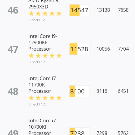
AMD Ryzen 9
46
7950X3D
14547
13138
7658
DirectX 12.0
Intel Core i9-
12900KF
47
11528
Processor
10056
7704
DirectX 12.0
Intel Core i7-
11700K
48
8100
Processor
8116
6451
DirectX 12.0
Intel Core i7-
10700KF
49
7288
Processor
7298
5762