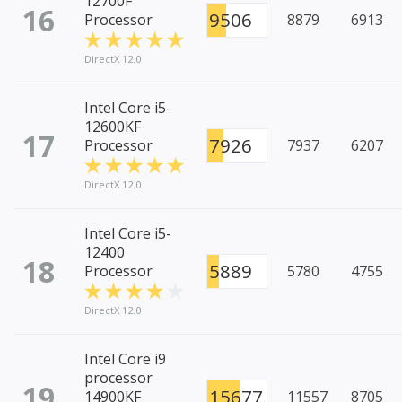
12700F
16
9506
Processor
8879
6913
DirectX 12.0
Intel Core i5-
12600KF
17
7926
Processor
7937
6207
DirectX 12.0
Intel Core i5-
12400
18
5889
Processor
5780
4755
DirectX 12.0
Intel Core i9
processor
19
15677
14900KF
11557
8705