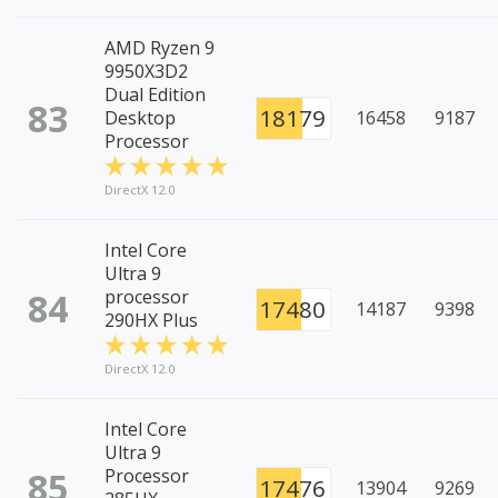
AMD Ryzen 9
9950X3D2
Dual Edition
83
18179
Desktop
16458
9187
Processor
DirectX 12.0
Intel Core
Ultra 9
84
processor
17480
14187
9398
290HX Plus
DirectX 12.0
Intel Core
Ultra 9
85
Processor
17476
13904
9269