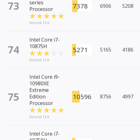
73
series
7378
6906
5208
Processor
DirectX 12.0
Intel Core i7-
74
10875H
5271
5165
4186
DirectX 12.0
Intel Core i9-
10980XE
Extreme
75
10596
Edition
8756
4997
Processor
DirectX 12.0
Intel Core i7-