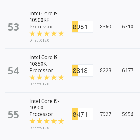
Intel Core i9-
10900KF
53
8981
Processor
8360
6310
DirectX 12.0
Intel Core i9-
10850K
54
8818
Processor
8223
6177
DirectX 12.0
Intel Core i9-
10900
55
8471
Processor
7927
5956
DirectX 12.0