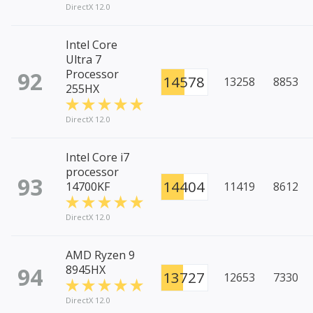
DirectX 12.0
Intel Core
Ultra 7
92
Processor
14578
13258
8853
255HX
DirectX 12.0
Intel Core i7
processor
93
14404
14700KF
11419
8612
DirectX 12.0
AMD Ryzen 9
94
8945HX
13727
12653
7330
DirectX 12.0