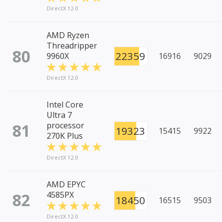
DirectX 12.0
AMD Ryzen
Threadripper
80
22359
9960X
16916
9029
DirectX 12.0
Intel Core
Ultra 7
81
processor
19323
15415
9922
270K Plus
DirectX 12.0
AMD EPYC
82
4585PX
18450
16515
9503
DirectX 12.0