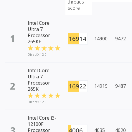
threads
score
Intel Core
Ultra 7
1
Processor
16914
14900
9472
265KF
DirectX 12.0
Intel Core
Ultra 7
2
Processor
16922
14919
9487
265K
DirectX 12.0
Intel Core i3-
12100F
3
4006
Processor
4035
4020