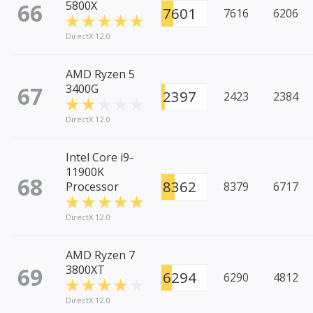
66
5800X
7601
7616
6206
DirectX 12.0
AMD Ryzen 5
67
3400G
2397
2423
2384
DirectX 12.0
Intel Core i9-
11900K
68
8362
Processor
8379
6717
DirectX 12.0
AMD Ryzen 7
69
3800XT
6294
6290
4812
DirectX 12.0