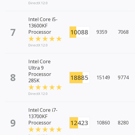
DirectX 12.0
Intel Core i5-
13600KF
7
10088
Processor
9359
7068
DirectX 12.0
Intel Core
Ultra 9
8
Processor
18885
15149
9774
285K
DirectX 12.0
Intel Core i7-
13700KF
9
12423
Processor
10860
8280