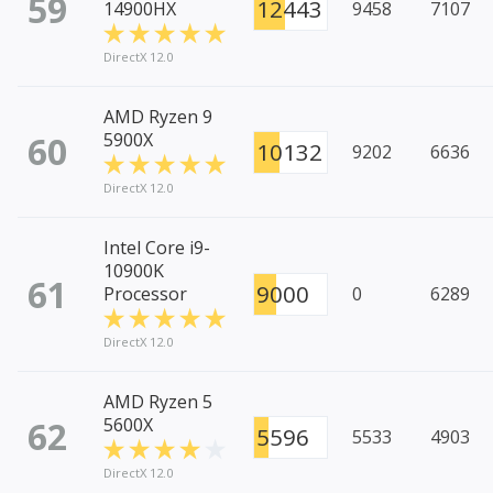
59
12443
14900HX
9458
7107
DirectX 12.0
AMD Ryzen 9
60
5900X
10132
9202
6636
DirectX 12.0
Intel Core i9-
10900K
61
9000
Processor
0
6289
DirectX 12.0
AMD Ryzen 5
62
5600X
5596
5533
4903
DirectX 12.0