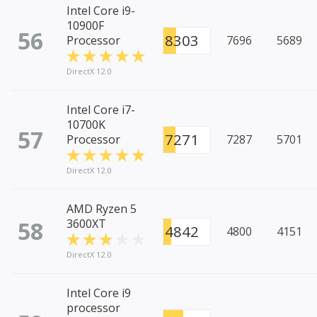
Intel Core i9-
10900F
56
8303
Processor
7696
5689
DirectX 12.0
Intel Core i7-
10700K
57
7271
Processor
7287
5701
DirectX 12.0
AMD Ryzen 5
58
3600XT
4842
4800
4151
DirectX 12.0
Intel Core i9
processor