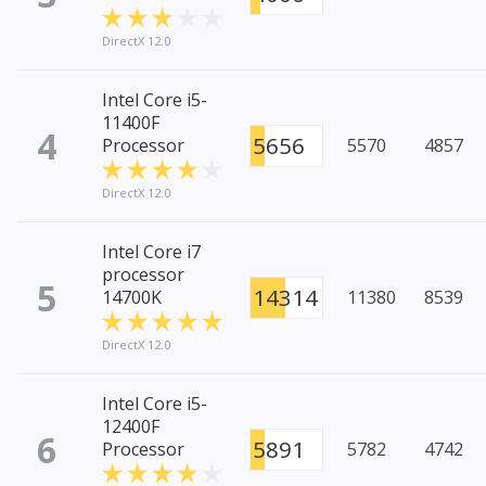
DirectX 12.0
Intel Core i5-
11400F
4
5656
Processor
5570
4857
DirectX 12.0
Intel Core i7
processor
5
14314
14700K
11380
8539
DirectX 12.0
Intel Core i5-
12400F
6
5891
Processor
5782
4742