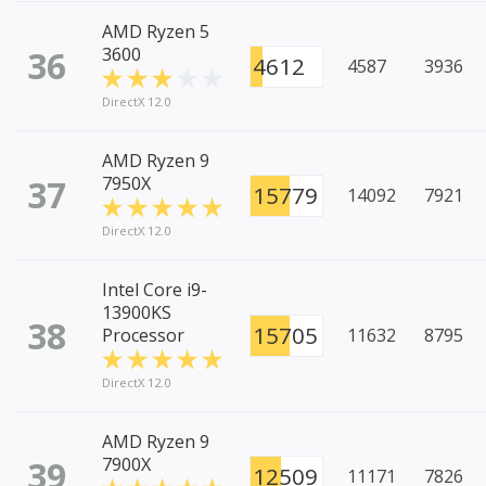
AMD Ryzen 5
36
3600
4612
4587
3936
DirectX 12.0
AMD Ryzen 9
37
7950X
15779
14092
7921
DirectX 12.0
Intel Core i9-
13900KS
38
15705
Processor
11632
8795
DirectX 12.0
AMD Ryzen 9
39
7900X
12509
11171
7826