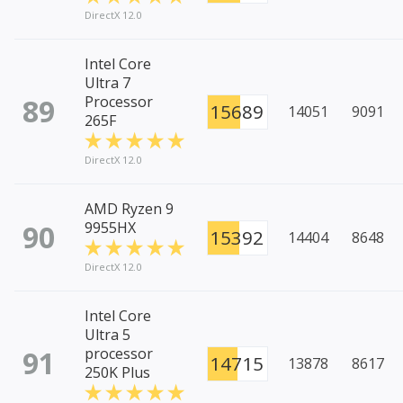
DirectX 12.0
Intel Core
Ultra 7
89
Processor
15689
14051
9091
265F
DirectX 12.0
AMD Ryzen 9
90
9955HX
15392
14404
8648
DirectX 12.0
Intel Core
Ultra 5
91
processor
14715
13878
8617
250K Plus