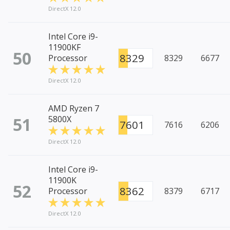
DirectX 12.0
Intel Core i9-
11900KF
50
8329
Processor
8329
6677
DirectX 12.0
AMD Ryzen 7
51
5800X
7601
7616
6206
DirectX 12.0
Intel Core i9-
11900K
52
8362
Processor
8379
6717
DirectX 12.0