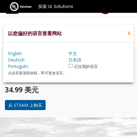
探索 UL Solutions
基准测试
以您偏好的语言查看网站
X
Home
Zh Hans
Compare
Best Cpus
English
中文
正在考虑升级？
Deutsch
日本語
Português
记住我的语言
使用 3DMark 游戏玩家的基准测试，来了解您的 PC 与 受
点击页面顶部按钮，即可更改语言。
欢迎的 CPU 在性能上的对比。
34.99 美元
从 STEAM 上购买