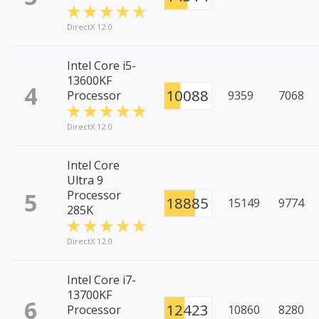
DirectX 12.0
Intel Core i5-
13600KF
4
10088
Processor
9359
7068
DirectX 12.0
Intel Core
Ultra 9
5
Processor
18885
15149
9774
285K
DirectX 12.0
Intel Core i7-
13700KF
6
12423
Processor
10860
8280