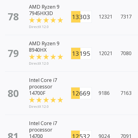
AMD Ryzen 9
78
7945HX3D
13303
12321
7317
DirectX 12.0
AMD Ryzen 9
79
8940HX
13195
12021
7080
DirectX 12.0
Intel Core i7
processor
80
12669
14700F
9186
7163
DirectX 12.0
Intel Core i7
processor
81
12532
14700
9024
7091