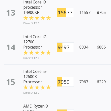
Intel Core i9
processor
13
15677
14900KF
11557
8705
DirectX 12.0
Intel Core i7-
12700
14
9497
Processor
8834
6886
DirectX 12.0
Intel Core i5-
12600K
15
7959
Processor
7967
6229
DirectX 12.0
AMD Ryzen 9