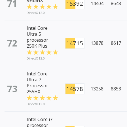
71
9955HX
15392
14404
8648
DirectX 12.0
Intel Core
Ultra 5
72
processor
14715
13878
8617
250K Plus
DirectX 12.0
Intel Core
Ultra 7
73
Processor
14578
13258
8853
255HX
DirectX 12.0
Intel Core i7
processor