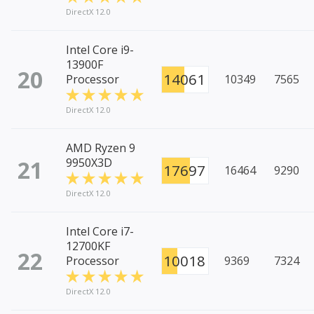
DirectX 12.0
Intel Core i9-
13900F
20
14061
Processor
10349
7565
DirectX 12.0
AMD Ryzen 9
21
9950X3D
17697
16464
9290
DirectX 12.0
Intel Core i7-
12700KF
22
10018
Processor
9369
7324
DirectX 12.0