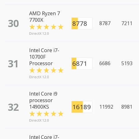
AMD Ryzen 7
30
7700X
8778
8787
7211
DirectX 12.0
Intel Core i7-
10700F
31
6871
Processor
6686
5193
DirectX 12.0
Intel Core i9
processor
32
16189
14900KS
11992
8981
DirectX 12.0
Intel Core i7-