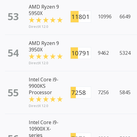
AMD Ryzen 9
53
5950X
11801
10996
6649
DirectX 12.0
AMD Ryzen 9
54
3950X
10791
9462
5324
DirectX 12.0
Intel Core i9-
9900KS
55
7258
Processor
7256
5845
DirectX 12.0
Intel Core i9-
10900X X-
series