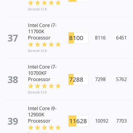
DirectX 12.0
Intel Core i7-
11700K
37
8100
Processor
8116
6451
DirectX 12.0
Intel Core i7-
10700KF
38
7288
Processor
7298
5762
DirectX 12.0
Intel Core i9-
12900K
39
11628
Processor
10092
7703