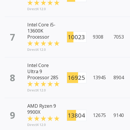
DirectX 12.0
Intel Core i5-
13600K
7
10023
Processor
9308
7053
DirectX 12.0
Intel Core
Ultra 9
8
16925
Processor 285
13945
8904
DirectX 12.0
AMD Ryzen 9
9
9900X
13804
12675
9140
DirectX 12.0