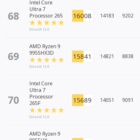
Intel Core
Ultra 7
68
16008
Processor 265
14183
9202
DirectX 12.0
AMD Ryzen 9
69
9955HX3D
15841
14821
8838
DirectX 12.0
Intel Core
Ultra 7
70
Processor
15689
14051
9091
265F
DirectX 12.0
AMD Ryzen 9