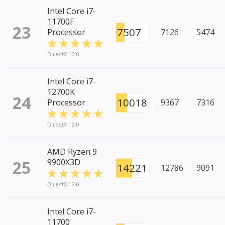
Intel Core i7-
11700F
23
7507
Processor
7126
5474
DirectX 12.0
Intel Core i7-
12700K
24
10018
Processor
9367
7316
DirectX 12.0
AMD Ryzen 9
25
9900X3D
14221
12786
9091
DirectX 12.0
Intel Core i7-
11700