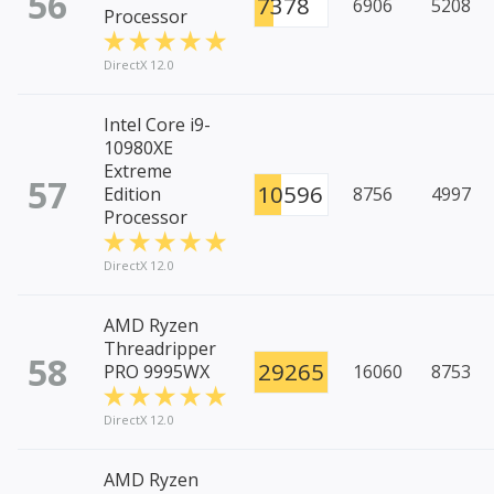
56
7378
6906
5208
Processor
DirectX 12.0
Intel Core i9-
10980XE
Extreme
57
10596
Edition
8756
4997
Processor
DirectX 12.0
AMD Ryzen
Threadripper
58
29265
PRO 9995WX
16060
8753
DirectX 12.0
AMD Ryzen