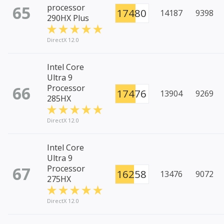
65
processor
17480
14187
9398
290HX Plus
DirectX 12.0
Intel Core
Ultra 9
66
Processor
17476
13904
9269
285HX
DirectX 12.0
Intel Core
Ultra 9
67
Processor
16258
13476
9072
275HX
DirectX 12.0