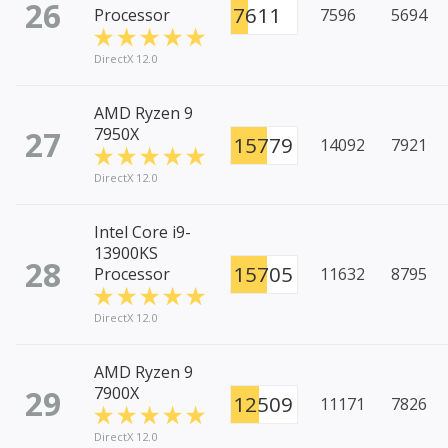
26
7611
Processor
7596
5694
DirectX 12.0
AMD Ryzen 9
27
7950X
15779
14092
7921
DirectX 12.0
Intel Core i9-
13900KS
28
15705
Processor
11632
8795
DirectX 12.0
AMD Ryzen 9
29
7900X
12509
11171
7826
DirectX 12.0