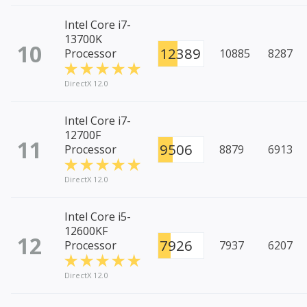
Intel Core i7-
13700K
10
12389
Processor
10885
8287
DirectX 12.0
Intel Core i7-
12700F
11
9506
Processor
8879
6913
DirectX 12.0
Intel Core i5-
12600KF
12
7926
Processor
7937
6207
DirectX 12.0