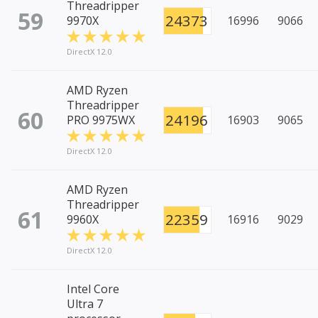
Threadripper
59
24373
9970X
16996
9066
DirectX 12.0
AMD Ryzen
Threadripper
60
24196
PRO 9975WX
16903
9065
DirectX 12.0
AMD Ryzen
Threadripper
61
22359
9960X
16916
9029
DirectX 12.0
Intel Core
Ultra 7