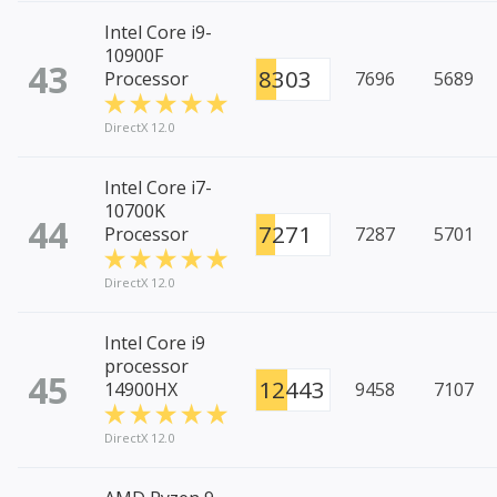
Intel Core i9-
10900F
43
8303
Processor
7696
5689
DirectX 12.0
Intel Core i7-
10700K
44
7271
Processor
7287
5701
DirectX 12.0
Intel Core i9
processor
45
12443
14900HX
9458
7107
DirectX 12.0