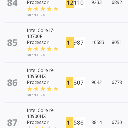
84
12110
Processor
9233
6892
DirectX 12.0
Intel Core i7-
13700F
85
11987
Processor
10583
8051
DirectX 12.0
Intel Core i9-
13950HX
86
11807
Processor
9042
6778
DirectX 12.0
Intel Core i9-
13900HX
87
11586
Processor
8814
6730