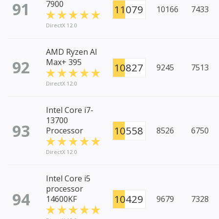
91
7900
11079
10166
7433
DirectX 12.0
AMD Ryzen AI
92
Max+ 395
10827
9245
7513
DirectX 12.0
Intel Core i7-
13700
93
10558
Processor
8526
6750
DirectX 12.0
Intel Core i5
processor
94
10429
14600KF
9679
7328