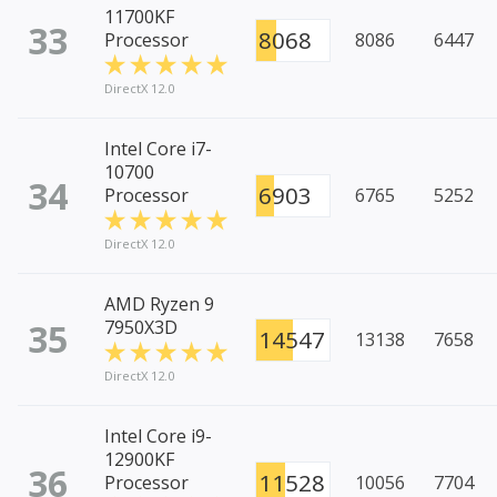
11700KF
33
8068
Processor
8086
6447
DirectX 12.0
Intel Core i7-
10700
34
6903
Processor
6765
5252
DirectX 12.0
AMD Ryzen 9
35
7950X3D
14547
13138
7658
DirectX 12.0
Intel Core i9-
12900KF
36
11528
Processor
10056
7704