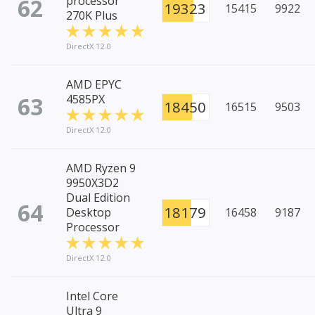
62
processor
19323
15415
9922
270K Plus
DirectX 12.0
AMD EPYC
63
4585PX
18450
16515
9503
DirectX 12.0
AMD Ryzen 9
9950X3D2
Dual Edition
64
18179
Desktop
16458
9187
Processor
DirectX 12.0
Intel Core
Ultra 9