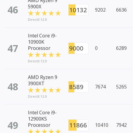
AMD Ryzen 9
46
5900X
10132
9202
6636
DirectX 12.0
Intel Core i9-
10900K
47
9000
Processor
0
6289
DirectX 12.0
AMD Ryzen 9
48
3900XT
8589
7674
5265
DirectX 12.0
Intel Core i9-
12900KS
49
11866
Processor
10410
7942