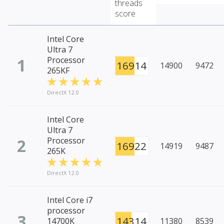
threads
score
Intel Core
Ultra 7
1
Processor
16914
14900
9472
265KF
DirectX 12.0
Intel Core
Ultra 7
2
Processor
16922
14919
9487
265K
DirectX 12.0
Intel Core i7
processor
3
14314
14700K
11380
8539