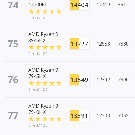
74
14404
14700KF
11419
8612
DirectX 12.0
AMD Ryzen 9
75
8945HX
13727
12653
7330
DirectX 12.0
AMD Ryzen 9
76
7945HX
13549
12392
7300
DirectX 12.0
AMD Ryzen 9
77
7940HX
13391
12303
7055
DirectX 12.0