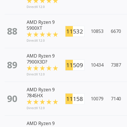
DirectX 12.0
AMD Ryzen 9
88
5900XT
11532
10853
6670
DirectX 12.0
AMD Ryzen 9
89
7900X3D?
11509
10434
7387
DirectX 12.0
AMD Ryzen 9
90
7845HX
11158
10079
7140
DirectX 12.0
AMD Ryzen 9