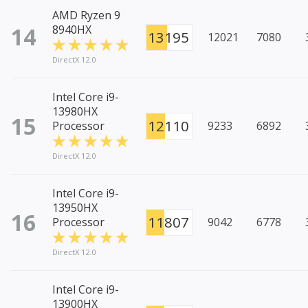
AMD Ryzen 9
14
8940HX
13195
12021
7080
DirectX 12.0
Intel Core i9-
13980HX
15
12110
Processor
9233
6892
DirectX 12.0
Intel Core i9-
13950HX
16
11807
Processor
9042
6778
DirectX 12.0
Intel Core i9-
13900HX