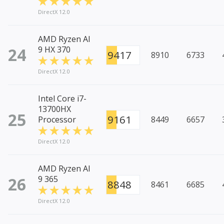
DirectX 12.0
AMD Ryzen AI
24
9 HX 370
9417
8910
6733
DirectX 12.0
Intel Core i7-
13700HX
25
9161
Processor
8449
6657
DirectX 12.0
AMD Ryzen AI
26
9 365
8848
8461
6685
DirectX 12.0