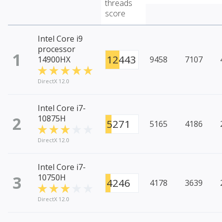
threads
score
Intel Core i9
processor
1
12443
14900HX
9458
7107
DirectX 12.0
Intel Core i7-
2
10875H
5271
5165
4186
DirectX 12.0
Intel Core i7-
3
10750H
4246
4178
3639
DirectX 12.0