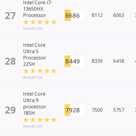
Intel Core i7-
13650HX
27
8686
Processor
8112
6063
DirectX 12.0
Intel Core
Ultra 5
28
Processor
8449
8339
6418
225H
DirectX 12.0
Intel Core
Ultra 9
29
processor
7928
7500
5757
185H
DirectX 12.0