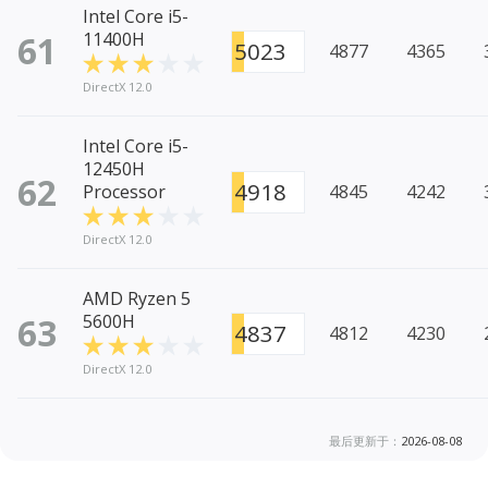
Intel Core i5-
61
11400H
5023
4877
4365
DirectX 12.0
Intel Core i5-
12450H
62
4918
Processor
4845
4242
DirectX 12.0
AMD Ryzen 5
63
5600H
4837
4812
4230
DirectX 12.0
最后更新于：
2026-08-08