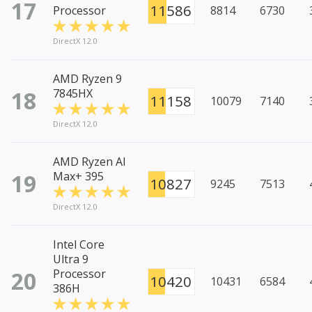
17
11586
Processor
8814
6730
DirectX 12.0
AMD Ryzen 9
18
7845HX
11158
10079
7140
DirectX 12.0
AMD Ryzen AI
19
Max+ 395
10827
9245
7513
DirectX 12.0
Intel Core
Ultra 9
20
Processor
10420
10431
6584
386H