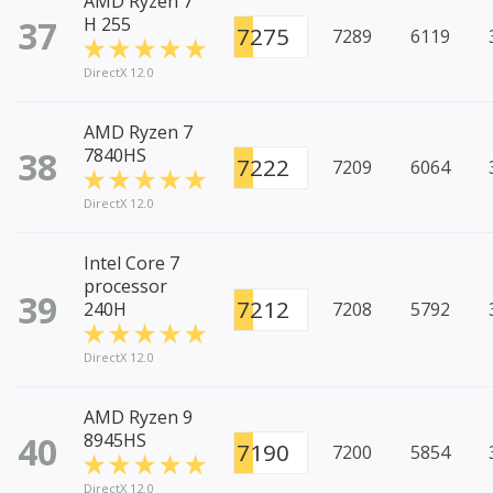
AMD Ryzen 7
37
H 255
7275
7289
6119
DirectX 12.0
AMD Ryzen 7
38
7840HS
7222
7209
6064
DirectX 12.0
Intel Core 7
processor
39
7212
240H
7208
5792
DirectX 12.0
AMD Ryzen 9
40
8945HS
7190
7200
5854
DirectX 12.0