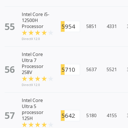
Intel Core i5-
12500H
55
5954
Processor
5851
4331
DirectX 12.0
Intel Core
Ultra 7
56
Processor
5710
5637
5521
258V
DirectX 12.0
Intel Core
Ultra 5
57
processor
5642
5180
4155
125H