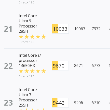
DirectX 12.0
Intel Core
Ultra 9
21
Processor
10033
10067
7372
285H
DirectX 12.0
Intel Core i7
processor
22
9670
14650HX
8671
6773
DirectX 12.0
Intel Core
Ultra 7
23
Processor
9442
9206
6710
255H