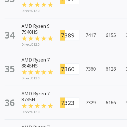
DirectX 12.0
AMD Ryzen 9
34
7940HS
7389
7417
6155
DirectX 12.0
AMD Ryzen 7
35
8845HS
7360
7360
6128
DirectX 12.0
AMD Ryzen 7
36
8745H
7323
7329
6166
DirectX 12.0