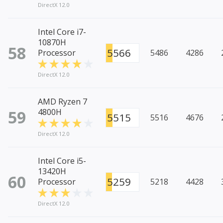
DirectX 12.0
Intel Core i7-
10870H
58
5566
Processor
5486
4286
DirectX 12.0
AMD Ryzen 7
59
4800H
5515
5516
4676
DirectX 12.0
Intel Core i5-
13420H
60
5259
Processor
5218
4428
DirectX 12.0