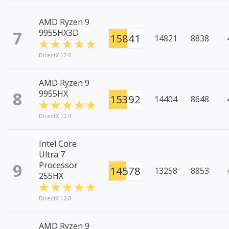
AMD Ryzen 9
7
9955HX3D
15841
14821
8838
DirectX 12.0
AMD Ryzen 9
8
9955HX
15392
14404
8648
DirectX 12.0
Intel Core
Ultra 7
9
Processor
14578
13258
8853
255HX
DirectX 12.0
AMD Ryzen 9