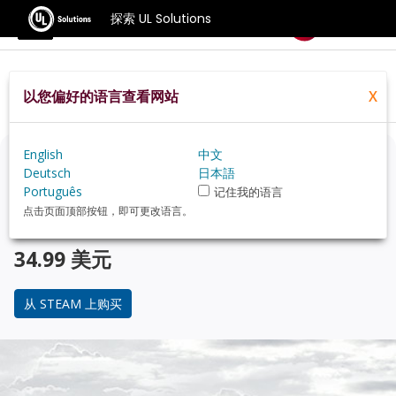
探索 UL Solutions
基准测试
以您偏好的语言查看网站
X
Home
Zh Hans
Compare
Best Cpus
English
中文
正在考虑升级？
Deutsch
日本語
Português
记住我的语言
使用 3DMark 游戏玩家的基准测试，来了解您的 PC 与 受
点击页面顶部按钮，即可更改语言。
欢迎的 CPU 在性能上的对比。
34.99 美元
从 STEAM 上购买