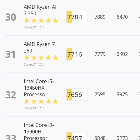
AMD Ryzen AI
30
7 350
7784
7889
6470
DirectX 12.0
AMD Ryzen 7
31
260
7716
7779
6402
DirectX 12.0
Intel Core i5-
13450HX
32
7656
Processor
7595
5975
DirectX 12.0
Intel Core i9-
13900H
33
7457
Processor
6848
5273