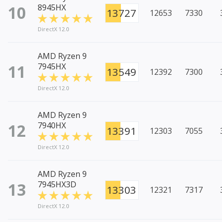
10
8945HX
13727
12653
7330
DirectX 12.0
AMD Ryzen 9
11
7945HX
13549
12392
7300
DirectX 12.0
AMD Ryzen 9
12
7940HX
13391
12303
7055
DirectX 12.0
AMD Ryzen 9
13
7945HX3D
13303
12321
7317
DirectX 12.0