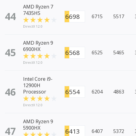
AMD Ryzen 7
44
7435HS
6698
6715
5517
DirectX 12.0
AMD Ryzen 9
45
6900HX
6568
6525
5465
DirectX 12.0
Intel Core i9-
12900H
46
6554
Processor
6204
4863
DirectX 12.0
AMD Ryzen 9
47
5900HX
6413
6407
5372