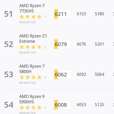
AMD Ryzen 7
51
7735HS
6211
6153
5180
DirectX 12.0
AMD Ryzen Z1
52
Extreme
6079
6076
5201
DirectX 12.0
AMD Ryzen 7
53
5800H
6062
6092
5064
DirectX 12.0
AMD Ryzen 9
54
5900HS
6008
6053
5125
DirectX 12.0