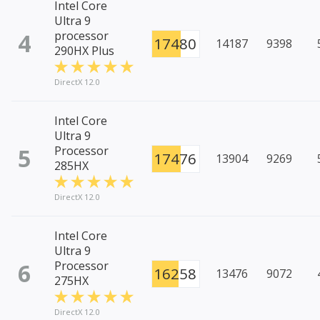
Intel Core
Ultra 9
4
processor
17480
14187
9398
290HX Plus
DirectX 12.0
Intel Core
Ultra 9
5
Processor
17476
13904
9269
285HX
DirectX 12.0
Intel Core
Ultra 9
6
Processor
16258
13476
9072
275HX
DirectX 12.0