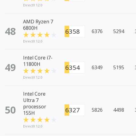
DirectX 12.0
AMD Ryzen 7
48
6800H
6358
6376
5294
DirectX 12.0
Intel Core i7-
49
11800H
6354
6349
5195
DirectX 12.0
Intel Core
Ultra 7
50
processor
6327
5826
4498
155H
DirectX 12.0