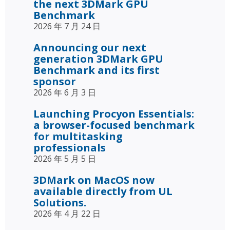
the next 3DMark GPU
Benchmark
2026 年 7 月 24 日
Announcing our next
generation 3DMark GPU
Benchmark and its first
sponsor
2026 年 6 月 3 日
Launching Procyon Essentials:
a browser-focused benchmark
for multitasking
professionals
2026 年 5 月 5 日
3DMark on MacOS now
available directly from UL
Solutions.
2026 年 4 月 22 日