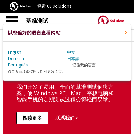
探索 UL Solutions
基准测试
以您偏好的语言查看网站
X
企业基准测试解决方案
English
中文
Deutsch
日本語
Português
记住我的语言
定期对设备进行测试有助于您防止设备性
点击页面顶部按钮，即可更改语言。
能不佳导致生产力下降。
我们开发了易用、全面的基准测试解决方
案，使 Windows PC、Mac、平板电脑和
智能手机的定期测试过程变得轻而易举。
阅读更多
联系我们 >