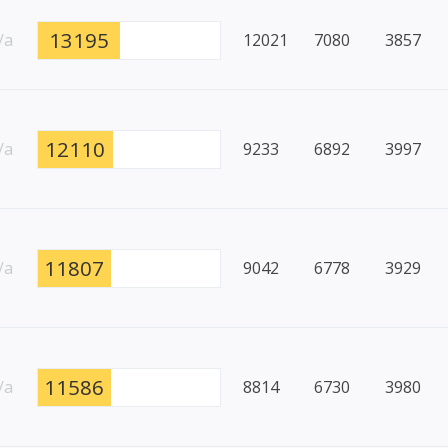
13195
/a
12021
7080
3857
12110
/a
9233
6892
3997
11807
/a
9042
6778
3929
11586
/a
8814
6730
3980