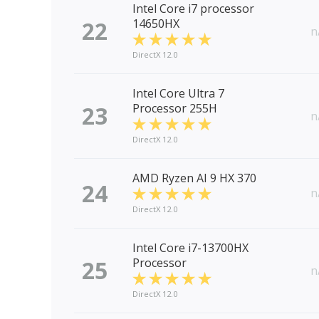
Intel Core i7 processor
22
14650HX
n
DirectX 12.0
Intel Core Ultra 7
23
Processor 255H
n
DirectX 12.0
AMD Ryzen AI 9 HX 370
24
n
DirectX 12.0
Intel Core i7-13700HX
25
Processor
n
DirectX 12.0