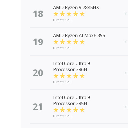
AMD Ryzen 9 7845HX
18
n
DirectX 12.0
AMD Ryzen AI Max+ 395
19
n
DirectX 12.0
Intel Core Ultra 9
20
Processor 386H
n
DirectX 12.0
Intel Core Ultra 9
21
Processor 285H
n
DirectX 12.0