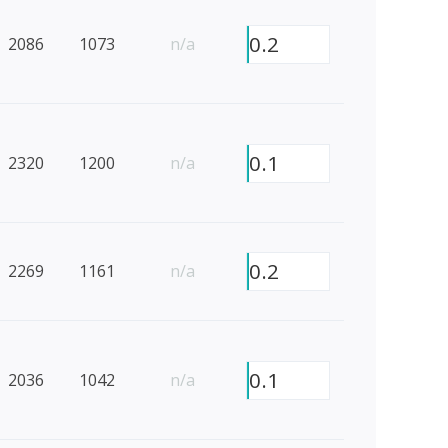
0.2
2086
1073
n/a
0.1
2320
1200
n/a
0.2
2269
1161
n/a
0.1
2036
1042
n/a