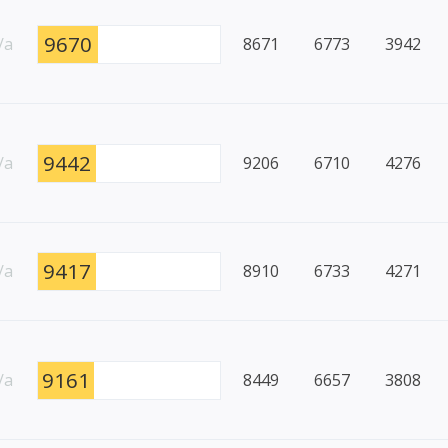
9670
/a
8671
6773
3942
9442
/a
9206
6710
4276
9417
/a
8910
6733
4271
9161
/a
8449
6657
3808