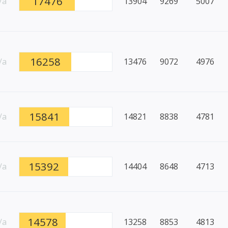
17476
/a
13904
9269
5007
16258
/a
13476
9072
4976
15841
/a
14821
8838
4781
15392
/a
14404
8648
4713
14578
/a
13258
8853
4813