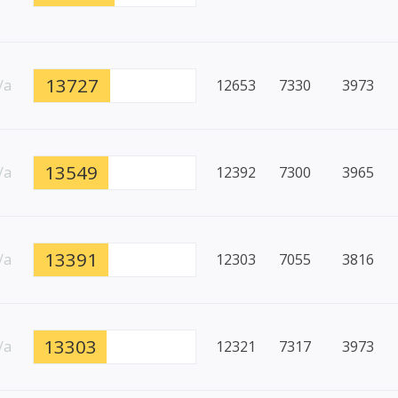
13727
/a
12653
7330
3973
13549
/a
12392
7300
3965
13391
/a
12303
7055
3816
13303
/a
12321
7317
3973