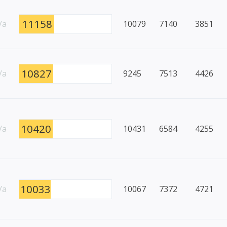
11158
/a
10079
7140
3851
10827
/a
9245
7513
4426
10420
/a
10431
6584
4255
10033
/a
10067
7372
4721