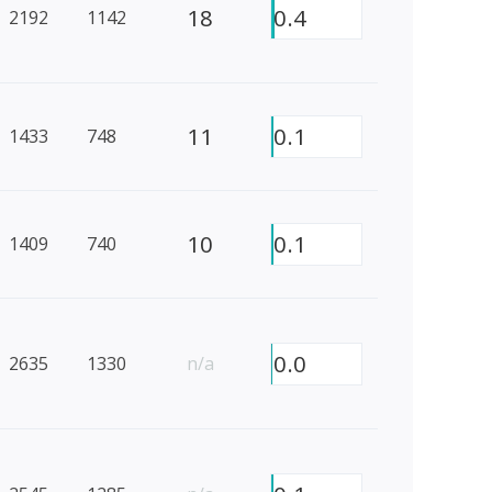
18
0.4
2192
1142
11
0.1
1433
748
10
0.1
1409
740
0.0
2635
1330
n/a