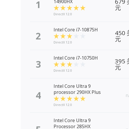
679
1
14900HX
元
DirectX 12.0
Intel Core i7-10875H
450
2
元
DirectX 12.0
Intel Core i7-10750H
395
3
元
DirectX 12.0
Intel Core Ultra 9
4
processor 290HX Plus
n
DirectX 12.0
Intel Core Ultra 9
Processor 285HX