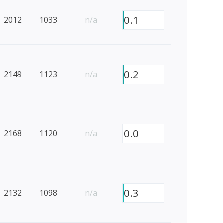
0.1
2012
1033
n/a
0.2
2149
1123
n/a
0.0
2168
1120
n/a
0.3
2132
1098
n/a