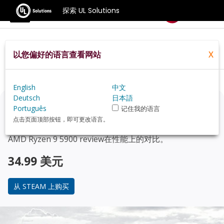
探索 UL Solutions
基准测试
以您偏好的语言查看网站
X
Home
Zh Hans
Hardware
Cpu
AMD%20Ryzen%209%205900+review
English
中文
Deutsch
日本語
正在考虑升级？
Português
记住我的语言
点击页面顶部按钮，即可更改语言。
使用 3DMark 游戏玩家的基准测试，来了解您的 PC 与
AMD Ryzen 9 5900 review
在性能上的对比。
34.99 美元
从 STEAM 上购买