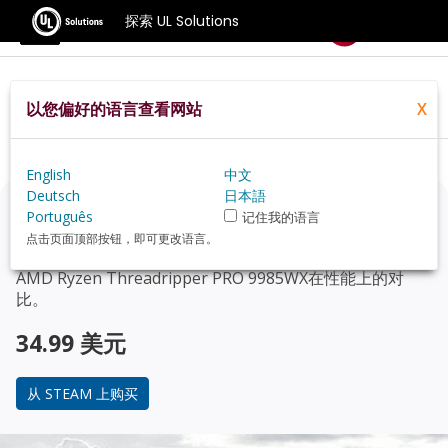
探索 UL Solutions
基准测试
以您偏好的语言查看网站
X
Home
Zh Hans
Hardware
Cpu
AMD+Ryzen+Threadripper+PRO+9985WX
Review
English
中文
Deutsch
日本語
正在考虑升级？
Português
记住我的语言
点击页面顶部按钮，即可更改语言。
使用 3DMark 游戏玩家的基准测试，来了解您的 PC 与
AMD Ryzen Threadripper PRO 9985WX
在性能上的对
比。
34.99 美元
从 STEAM 上购买