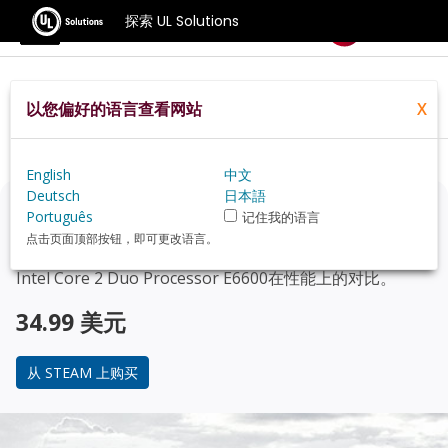
探索 UL Solutions
基准测试
以您偏好的语言查看网站
X
Home
Zh Hans
Hardware
Cpu
Intel+Core+2+Duo+Processor+E6600
Review
English
中文
Deutsch
日本語
正在考虑升级？
Português
记住我的语言
点击页面顶部按钮，即可更改语言。
使用 3DMark 游戏玩家的基准测试，来了解您的 PC 与
Intel Core 2 Duo Processor E6600
在性能上的对比。
34.99 美元
从 STEAM 上购买