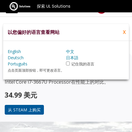
探索 UL Solutions
基准测试
以您偏好的语言查看网站
X
Home
Zh Hans
Hardware
Cpu
Intel+Core+i7 3667U+Processor
Review
English
中文
Deutsch
日本語
正在考虑升级？
Português
记住我的语言
点击页面顶部按钮，即可更改语言。
使用 3DMark 游戏玩家的基准测试，来了解您的 PC 与
Intel Core i7-3667U Processor
在性能上的对比。
34.99 美元
从 STEAM 上购买