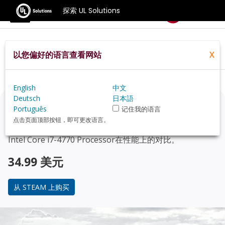
探索 UL Solutions
基准测试
以您偏好的语言查看网站
X
Home
Zh Hans
Hardware
Cpu
Intel+Core+i7 4770+Processor
Review
English
中文
Deutsch
日本語
正在考虑升级？
Português
记住我的语言
点击页面顶部按钮，即可更改语言。
使用 3DMark 游戏玩家的基准测试，来了解您的 PC 与
Intel Core i7-4770 Processor
在性能上的对比。
34.99 美元
从 STEAM 上购买