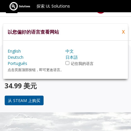
探索 UL Solutions
基准测试
以您偏好的语言查看网站
X
Home
Zh Hans
Hardware
Cpu
Null+review
English
中文
正在考虑升级？
Deutsch
日本語
Português
记住我的语言
使用 3DMark 游戏玩家的基准测试，来了解您的 PC 与
点击页面顶部按钮，即可更改语言。
null review
在性能上的对比。
34.99 美元
从 STEAM 上购买