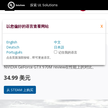
探索 UL Solutions
基准测试
以您偏好的语言查看网站
X
Home
Zh Hans
Hardware
Gpu
NVIDIA%20GeForce%20GTX%20970M+review
English
中文
Deutsch
日本語
正在考虑升级？
Português
记住我的语言
点击页面顶部按钮，即可更改语言。
使用 3DMark 游戏玩家的基准测试，来了解您的 PC 与
NVIDIA GeForce GTX 970M review
在性能上的对比。
34.99 美元
从 STEAM 上购买