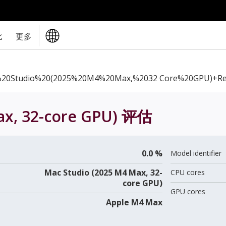
比
更多
20Studio%20(2025%20M4%20Max,%2032 Core%20GPU)+re
x, 32-core GPU)
评估
0.0 %
Model identifier
Mac Studio (2025 M4 Max, 32-
CPU cores
core GPU)
GPU cores
Apple M4 Max