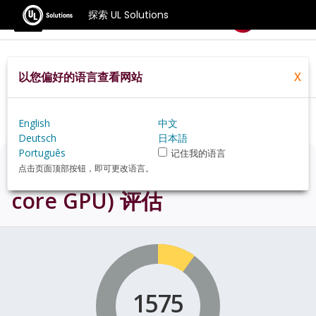
探索 UL Solutions
基准测试
以您偏好的语言查看网站
X
Home
Zh Hans
Hardware
Mac
Mac%20mini%20(2024%20M4%20Pro,%2016
Core%20GPU)+review
English
中文
Deutsch
日本語
Português
记住我的语言
Mac mini (2024 M4 Pro, 16-
点击页面顶部按钮，即可更改语言。
core GPU)
评估
1575