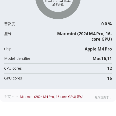
Steel Nomad Metal
显卡分数
0.0 %
普及度
Mac mini (2024 M4 Pro, 16-
型号
core GPU)
Apple M4 Pro
Chip
Mac16,11
Model identifier
12
CPU cores
16
GPU cores
主页 >
>
Mac mini (2024 M4 Pro, 16-core GPU)
评估
最后更新于：