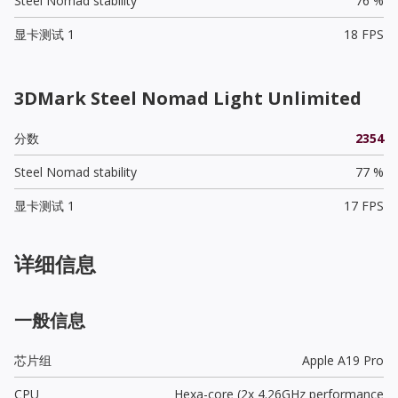
Steel Nomad stability
76 %
显卡测试 1
18 FPS
3DMark Steel Nomad Light Unlimited
分数
2354
Steel Nomad stability
77 %
显卡测试 1
17 FPS
详细信息
一般信息
芯片组
Apple A19 Pro
CPU
Hexa-core (2x 4.26GHz performance