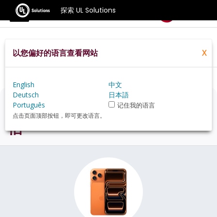
探索 UL Solutions
基准测试
以您偏好的语言查看网站
X
Home
Zh Hans
Hardware
Phone
Apple+iPhone+17+Pro+Max+review
English
中文
Deutsch
日本語
Apple iPhone 17 Pro Max
评
Português
记住我的语言
点击页面顶部按钮，即可更改语言。
估