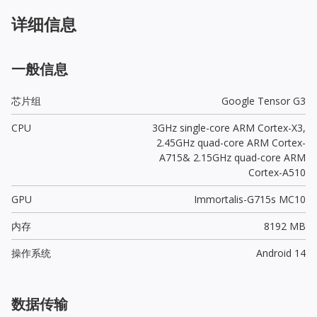
详细信息
一般信息
芯片组
Google Tensor G3
CPU
3GHz single-core ARM Cortex-X3,
2.45GHz quad-core ARM Cortex-
A715& 2.15GHz quad-core ARM
Cortex-A510
GPU
Immortalis-G715s MC10
内存
8192 MB
操作系统
Android 14
数据传输