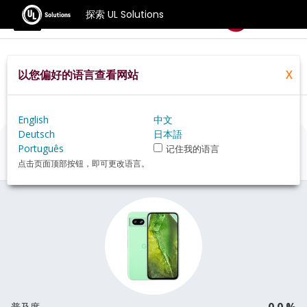
探索 UL Solutions
基准测试
以您偏好的语言查看网站
X
Home
Zh Hans
Hardware
Phone
Google+Pixel+8a+review
English
中文
Deutsch
日本語
Google Pixel 8a
评估
Português
记住我的语言
点击页面顶部按钮，即可更改语言。
0.0 %
普及度