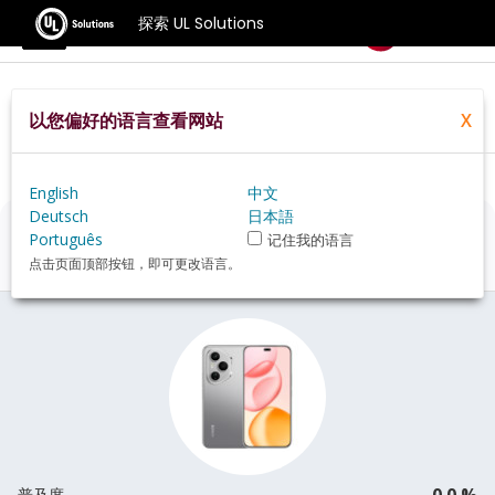
探索 UL Solutions
基准测试
以您偏好的语言查看网站
X
Home
Zh Hans
Hardware
Phone
Honor+400+Pro+review
English
中文
Deutsch
日本語
Honor 400 Pro
评估
Português
记住我的语言
点击页面顶部按钮，即可更改语言。
0.0 %
普及度