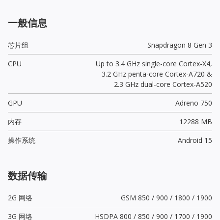
一般信息
芯片组
Snapdragon 8 Gen 3
CPU
Up to 3.4 GHz single-core Cortex-X4,
3.2 GHz penta-core Cortex-A720 &
2.3 GHz dual-core Cortex-A520
GPU
Adreno 750
内存
12288 MB
操作系统
Android 15
数据传输
2G 网络
GSM 850 / 900 / 1800 / 1900
3G 网络
HSDPA 800 / 850 / 900 / 1700 / 1900