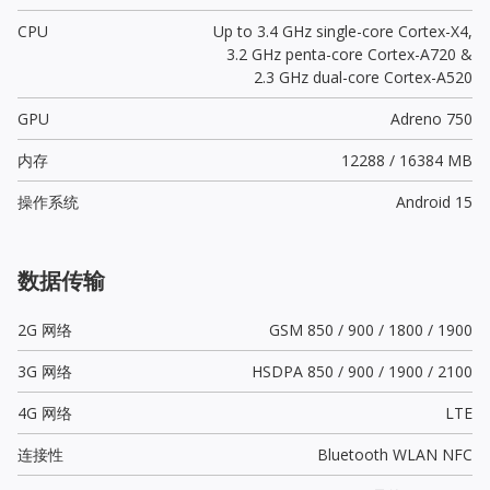
CPU
Up to 3.4 GHz single-core Cortex-X4,
3.2 GHz penta-core Cortex-A720 &
2.3 GHz dual-core Cortex-A520
GPU
Adreno 750
内存
12288 / 16384 MB
操作系统
Android 15
数据传输
2G 网络
GSM 850 / 900 / 1800 / 1900
3G 网络
HSDPA 850 / 900 / 1900 / 2100
4G 网络
LTE
连接性
Bluetooth WLAN NFC