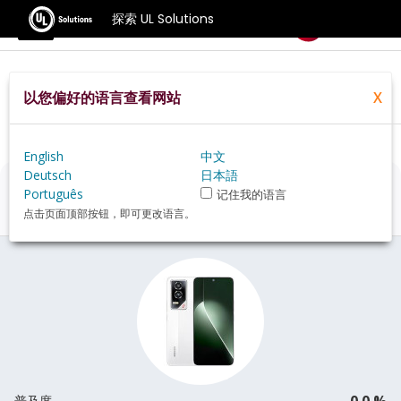
探索 UL Solutions
基准测试
以您偏好的语言查看网站
X
Home
Zh Hans
Hardware
Phone
Honor+GT+review
English
中文
Deutsch
日本語
Honor GT
评估
Português
记住我的语言
点击页面顶部按钮，即可更改语言。
0.0 %
普及度