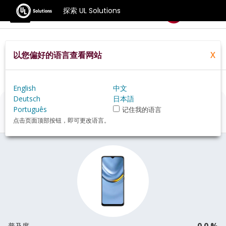
探索 UL Solutions
基准测试
以您偏好的语言查看网站
X
Home
Zh Hans
Hardware
Phone
Huawei+Honor+Play+20+review
English
中文
Deutsch
日本語
Huawei Honor Play 20
评估
Português
记住我的语言
点击页面顶部按钮，即可更改语言。
0.0 %
普及度