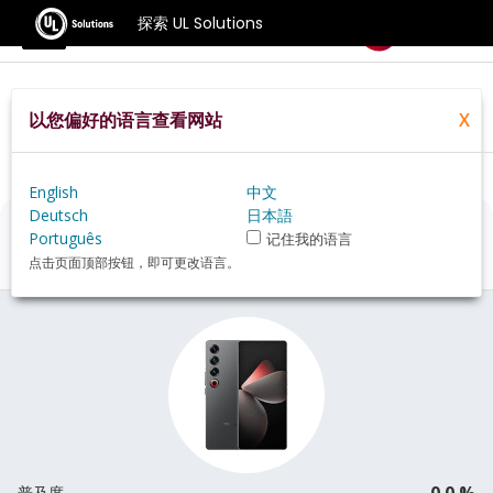
探索 UL Solutions
基准测试
以您偏好的语言查看网站
X
Home
Zh Hans
Hardware
Phone
Meizu+21+Pro+review
English
中文
Deutsch
日本語
Meizu 21 Pro
评估
Português
记住我的语言
点击页面顶部按钮，即可更改语言。
0.0 %
普及度