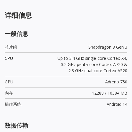
详细信息
一般信息
芯片组
Snapdragon 8 Gen 3
CPU
Up to 3.4 GHz single-core Cortex-X4,
3.2 GHz penta-core Cortex-A720 &
2.3 GHz dual-core Cortex-A520
GPU
Adreno 750
内存
12288 / 16384 MB
操作系统
Android 14
数据传输