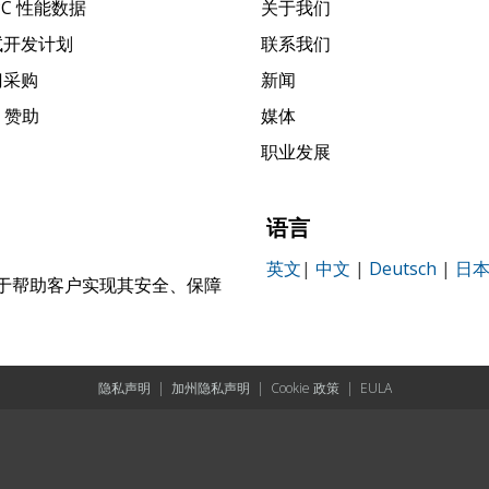
PC 性能数据
关于我们
试开发计划
联系我们
门采购
新闻
k 赞助
媒体
职业发展
语言
英文
|
中文
|
Deutsch
|
日
，致力于帮助客户实现其安全、保障
。
隐私声明
|
加州隐私声明
|
Cookie 政策
|
EULA