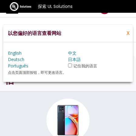
探索 UL Solutions
基准测试
以您偏好的语言查看网站
X
Home
Zh Hans
Hardware
Phone
Motorola+Edge+Plus+2023+review
English
中文
Deutsch
日本語
Motorola Edge Plus 2023
评
Português
记住我的语言
点击页面顶部按钮，即可更改语言。
估