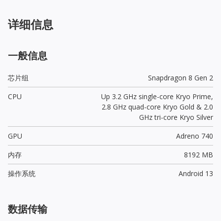
详细信息
一般信息
芯片组
Snapdragon 8 Gen 2
CPU
Up 3.2 GHz single-core Kryo Prime,
2.8 GHz quad-core Kryo Gold & 2.0
GHz tri-core Kryo Silver
GPU
Adreno 740
内存
8192 MB
操作系统
Android 13
数据传输