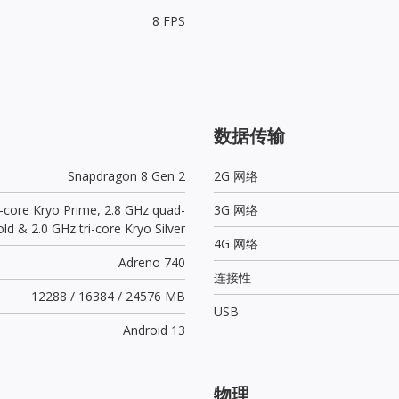
8 FPS
数据传输
Snapdragon 8 Gen 2
2G 网络
e-core Kryo Prime, 2.8 GHz quad-
3G 网络
ld & 2.0 GHz tri-core Kryo Silver
4G 网络
Adreno 740
连接性
12288 / 16384 / 24576 MB
USB
Android 13
物理