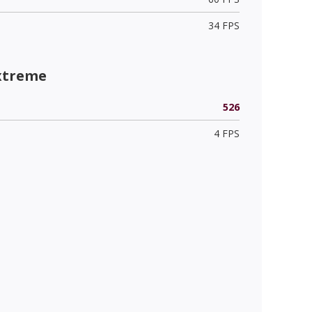
34 FPS
xtreme
526
4 FPS